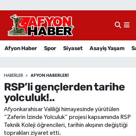
Afyon Haber
Siyaset
Afyon Haber
Spor
Siyaset
Asayiş Yaşam
S
Spor
Asayiş Yaşam
HABERLER
AFYON HABERLERI
RSP’li gençlerden tarihe
Sağlık
yolculuk!..
Eğitim
Afyonkarahisar Valiliği himayesinde yürütülen
Sivil Toplum
“Zaferin İzinde Yolculuk” projesi kapsamında RSP
Teknik Koleji öğrencileri, tarihin akışının değiştiği
Ekonomi
toprakları ziyaret etti.