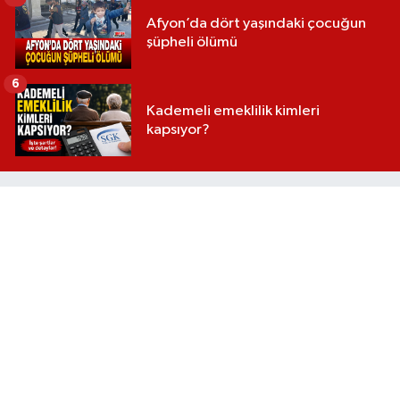
Afyon’da dört yaşındaki çocuğun
şüpheli ölümü
6
Kademeli emeklilik kimleri
kapsıyor?