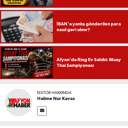
İBAN'a yanlış gönderilen para
nasıl geri alınır?
Afyon’da Ring Ev Sahibi: Muay
Thai Şampiyonası
EDITÖR HAKKINDA
Halime Nur Kavas