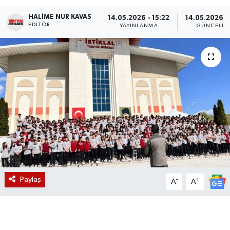
HALIME NUR KAVAS
Magazin
14.05.2026 - 15:22
14.05.2026 -
EDITÖR
YAYINLANMA
GÜNCELLE
Etkinlikler
Paylaş
-
+
A
A