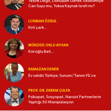
Teşvik Değil, Dönüşüm Gerek: Ekonomiye
Can Suyu mu, Yoksa Kaynak İsrafı mı?
LOKMAN ÖZKUL
Kirli çark...
MÜRŞIDE OKLU AYHAN
Köroğlu Beli...
RAMAZAN DEMİR
Ev sahibi Türkiye; Sunum/Tanım FİL’ce
PROF. DR. EKREM ÇULFA
Psikopat, Sosyopat, Narsist Partnerlerin
Yaptığı 50 Manipülasyon