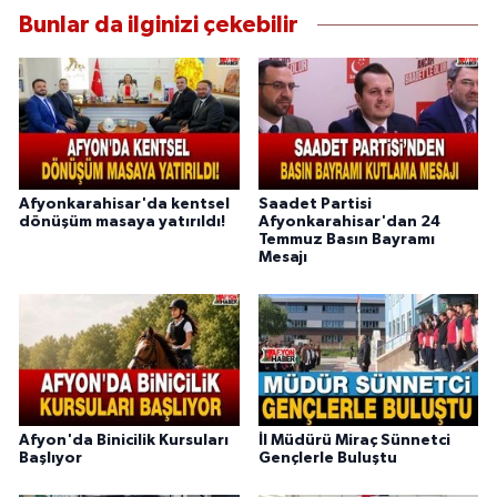
Bunlar da ilginizi çekebilir
Afyonkarahisar'da kentsel
Saadet Partisi
dönüşüm masaya yatırıldı!
Afyonkarahisar'dan 24
Temmuz Basın Bayramı
Mesajı
Afyon'da Binicilik Kursuları
İl Müdürü Miraç Sünnetci
Başlıyor
Gençlerle Buluştu