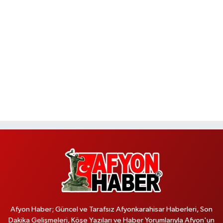
Afyon Haber; Güncel ve Tarafsız Afyonkarahisar Haberleri, Son
Dakika Gelişmeleri, Köşe Yazıları ve Haber Yorumlarıyla Afyon'un