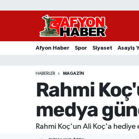
Afyon Haber
Siyaset
Afyon Haber
Spor
Siyaset
Asayiş 
Spor
Asayiş Yaşam
HABERLER
MAGAZIN
Rahmi Koç'u
Sağlık
medya gün
Eğitim
Sivil Toplum
Rahmi Koç'un Ali Koç'a hediye e
Ekonomi