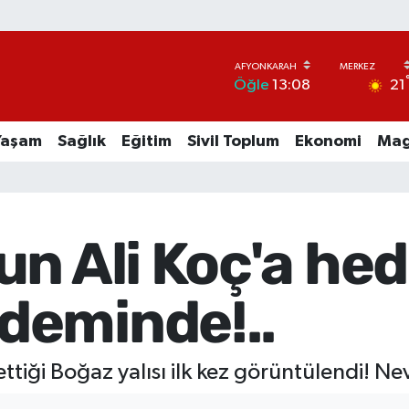
21
Öğle
13:08
Yaşam
Sağlık
Eğitim
Sivil Toplum
Ekonomi
Mag
n Ali Koç'a hed
deminde!..
ttiği Boğaz yalısı ilk kez görüntülendi! Ne