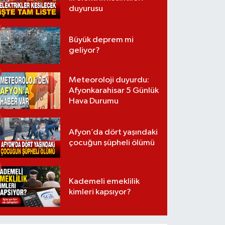
duyurusu
Büyük deprem mi
geliyor?
Meteoroloji duyurdu:
Afyonkarahisar 5 Günlük
Hava Durumu
Afyon’da dört yaşındaki
çocuğun şüpheli ölümü
Kademeli emeklilik
kimleri kapsıyor?