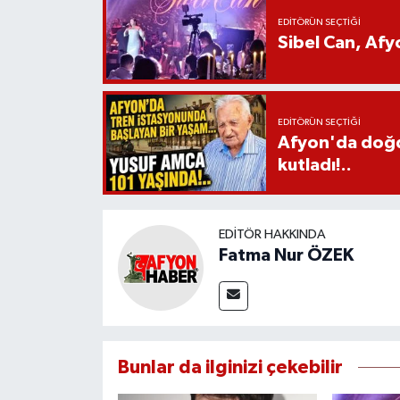
EDITÖRÜN SEÇTIĞI
Sibel Can, Af
EDITÖRÜN SEÇTIĞI
Afyon'da doğdu
kutladı!..
EDITÖR HAKKINDA
Fatma Nur ÖZEK
Bunlar da ilginizi çekebilir