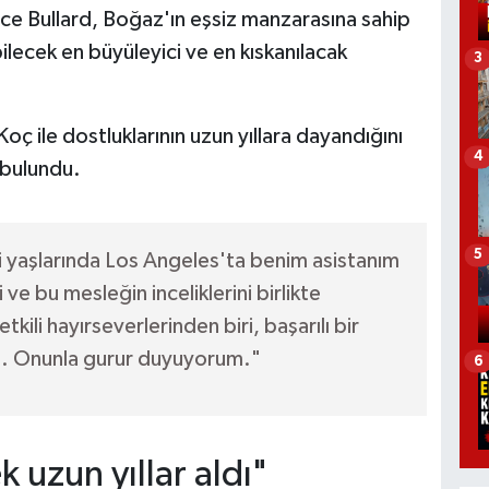
e Bullard, Boğaz'ın eşsiz manzarasına sahip
bilecek en büyüleyici ve en kıskanılacak
3
ç ile dostluklarının uzun yıllara dayandığını
4
 bulundu.
5
yaşlarında Los Angeles'ta benim asistanım
 ve bu mesleğin inceliklerini birlikte
kili hayırseverlerinden biri, başarılı bir
si. Onunla gurur duyuyorum."
6
k uzun yıllar aldı"