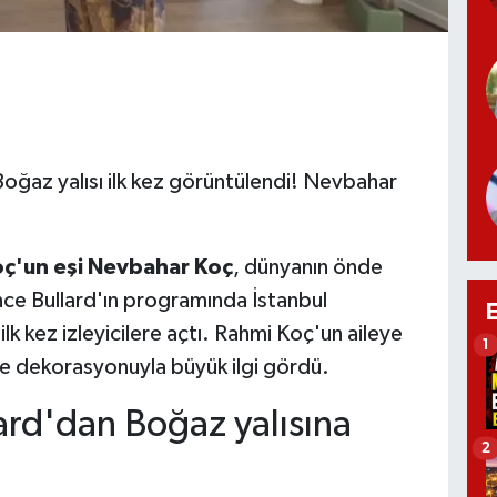
Boğaz yalısı ilk kez görüntülendi! Nevbahar
oç'un eşi Nevbahar Koç
, dünyanın önde
ce Bullard'ın programında İstanbul
ı ilk kez izleyicilere açtı. Rahmi Koç'un aileye
1
de dekorasyonuyla büyük ilgi gördü.
rd'dan Boğaz yalısına
2