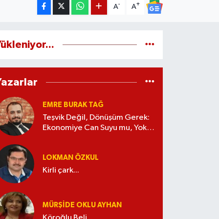
-
+
A
A
ükleniyor...
Yazarlar
EMRE BURAK TAĞ
Teşvik Değil, Dönüşüm Gerek:
Ekonomiye Can Suyu mu, Yoksa
Kaynak İsrafı mı?
LOKMAN ÖZKUL
Kirli çark...
MÜRŞIDE OKLU AYHAN
Köroğlu Beli...