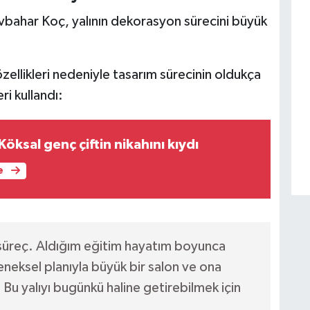
vbahar Koç, yalının dekorasyon sürecini büyük
zellikleri nedeniyle tasarım sürecinin oldukça
ri kullandı:
öksal genç çiftin nikahını kıydı
e
 süreç. Aldığım eğitim hayatım boyunca
neksel planıyla büyük bir salon ve ona
Bu yalıyı bugünkü haline getirebilmek için