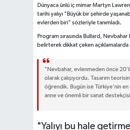
Dünyaca ünlü iç mimar Martyn Lawrenc
tarihi yalıyı "Büyük bir şehirde yaşana
evlerden biri" sözleriyle tanımladı.
Program sırasında Bullard, Nevbahar Ko
belirterek dikkat çeken açıklamalarda
"Nevbahar, evlenmeden önce 20'li 
olarak çalışıyordu. Tasarım teorisini
öğrendik. Bugün ise Türkiye'nin en et
anne ve önemli bir sanat destekçi
"Yalıyı bu hale getirme