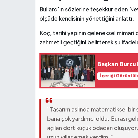
Bullard'ın sözlerine teşekkür eden Ne
ölçüde kendisinin yönettiğini anlattı.
Koç, tarihi yapının geleneksel mimari ö
zahmetli geçtiğini belirterek şu ifadele
Başkan Burcu K
İçeriği Görüntül
"Tasarım aslında matematiksel bir
bana çok yardımcı oldu. Burası gele
açılan dört küçük odadan oluşuyor. 
uzun yıllar emek verdim."