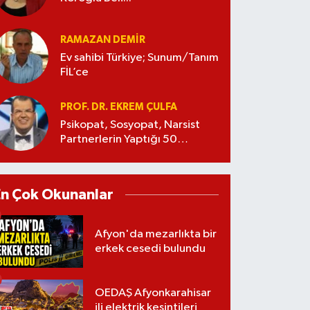
RAMAZAN DEMİR
Ev sahibi Türkiye; Sunum/Tanım
FİL’ce
PROF. DR. EKREM ÇULFA
Psikopat, Sosyopat, Narsist
Partnerlerin Yaptığı 50
Manipülasyon
En Çok Okunanlar
Afyon'da mezarlıkta bir
erkek cesedi bulundu
OEDAŞ Afyonkarahisar
ili elektrik kesintileri