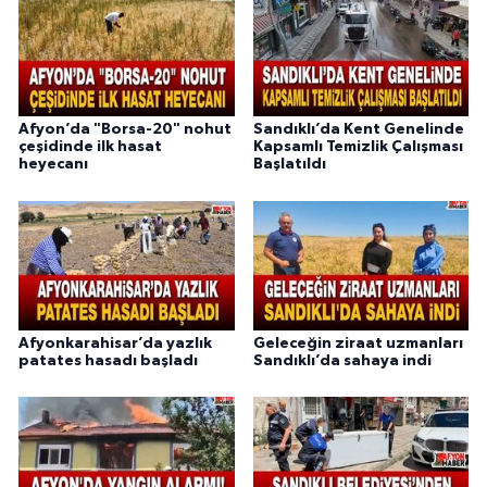
Afyon’da "Borsa-20" nohut
Sandıklı’da Kent Genelinde
çeşidinde ilk hasat
Kapsamlı Temizlik Çalışması
heyecanı
Başlatıldı
Afyonkarahisar’da yazlık
Geleceğin ziraat uzmanları
patates hasadı başladı
Sandıklı’da sahaya indi