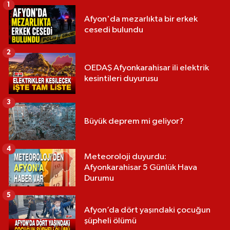
1
Afyon'da mezarlıkta bir erkek
cesedi bulundu
2
OEDAŞ Afyonkarahisar ili elektrik
kesintileri duyurusu
3
Büyük deprem mi geliyor?
4
Meteoroloji duyurdu:
Afyonkarahisar 5 Günlük Hava
Durumu
5
Afyon’da dört yaşındaki çocuğun
şüpheli ölümü