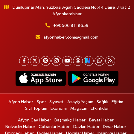
Dumlupınar Mah. Yüzbaşı Agah Caddesi No:44 Daire:3 Kat:2
Afyonkarahisar
+90506 811 8659
afyonhaber.com@gmail.com
Afyon Haber
Spor
Siyaset
Asayiş Yaşam
Sağlık
Eğitim
Sivil Toplum
Ekonomi
Magazin
Etkinlikler
Afyon Çay Haber
Başmakçı Haber
Bayat Haber
Bolvadin Haber
Çobanlar Haber
Dazkırı Haber
Dinar Haber
Emirdağ Haber
Evciler Haber
Hocalar Haber
İhsaniye Haber