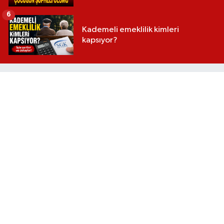
6
Kademeli emeklilik kimleri
kapsıyor?