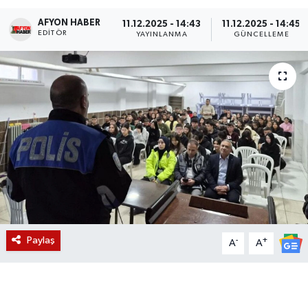
AFYON HABER
Magazin
11.12.2025 - 14:43
11.12.2025 - 14:45
EDITÖR
YAYINLANMA
GÜNCELLEME
Etkinlikler
Paylaş
-
+
A
A