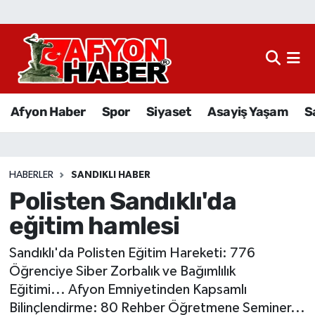
Afyon Haber
Siyaset
Afyon Haber
Spor
Siyaset
Asayiş Yaşam
S
Spor
Asayiş Yaşam
HABERLER
SANDIKLI HABER
Polisten Sandıklı'da
Sağlık
eğitim hamlesi
Eğitim
Sandıklı'da Polisten Eğitim Hareketi: 776
Sivil Toplum
Öğrenciye Siber Zorbalık ve Bağımlılık
Eğitimi... Afyon Emniyetinden Kapsamlı
Ekonomi
Bilinçlendirme: 80 Rehber Öğretmene Seminer...