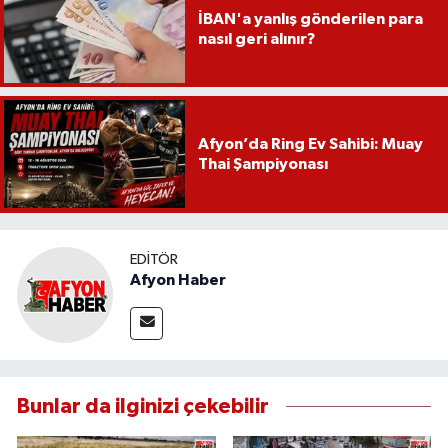
İBAN'a yanlış gönderilen para
nasıl geri alınır?
Afyon’da Ring Ev Sahibi: Muay
Thai Şampiyonası
EDITÖR
Afyon Haber
Bunlar da ilginizi çekebilir