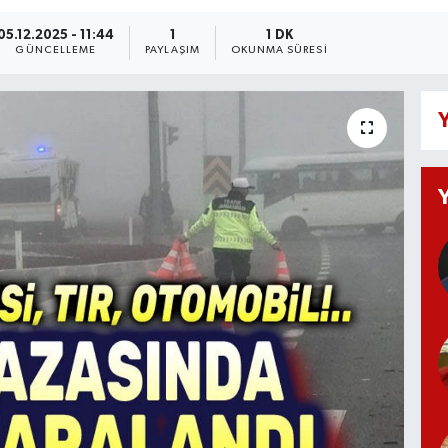
05.12.2025 - 11:44
1
1 DK
GÜNCELLEME
PAYLAŞIM
OKUNMA SÜRESI
Y