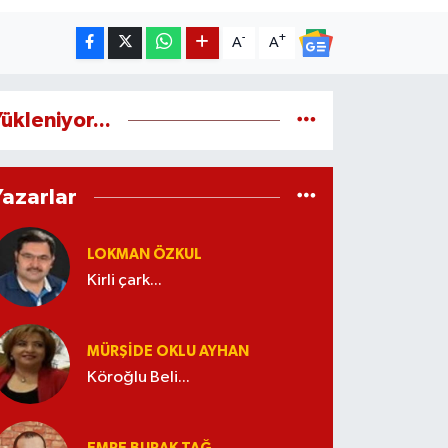
-
+
A
A
ükleniyor...
Yazarlar
LOKMAN ÖZKUL
Kirli çark...
MÜRŞIDE OKLU AYHAN
Köroğlu Beli...