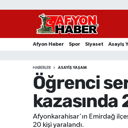
Afyon Haber
Siyaset
Afyon Haber
Spor
Siyaset
Asayiş 
Spor
Asayiş Yaşam
HABERLER
ASAYIŞ YAŞAM
Öğrenci serv
Sağlık
kazasında 2
Eğitim
Sivil Toplum
Afyonkarahisar’ın Emirdağ ilçesin
Ekonomi
20 kişi yaralandı.