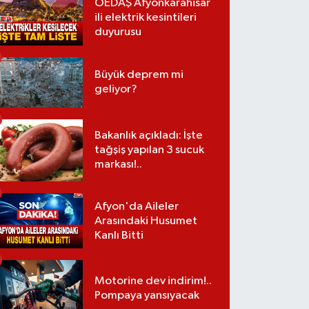
OEDAŞ Afyonkarahisar
ili elektrik kesintileri
duyurusu
Büyük deprem mi
geliyor?
Bakanlık açıkladı: İşte
tağşiş yapılan 3 sucuk
markası!..
Afyon'da Aileler
Arasındaki Husumet
Kanlı Bitti
Motorine dev indirim!..
Pompaya yansıyacak