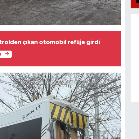
rolden çıkan otomobil refüje girdi
e