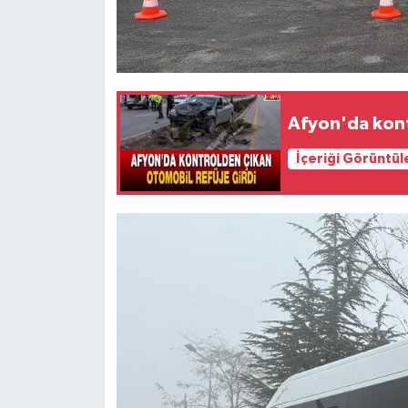
Afyon'da kont
İçeriği Görüntül