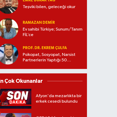
EMRE BURAK TAĞ
Teşviki bilen, geleceği okur
RAMAZAN DEMİR
Ev sahibi Türkiye; Sunum/Tanım
FİL’ce
PROF. DR. EKREM ÇULFA
Psikopat, Sosyopat, Narsist
Partnerlerin Yaptığı 50
Manipülasyon
En Çok Okunanlar
Afyon'da mezarlıkta bir
erkek cesedi bulundu