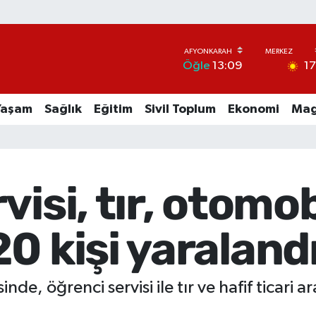
1
Öğle
13:09
Yaşam
Sağlık
Eğitim
Sivil Toplum
Ekonomi
Mag
isi, tır, otomobi
0 kişi yaraland
de, öğrenci servisi ile tır ve hafif ticari ar