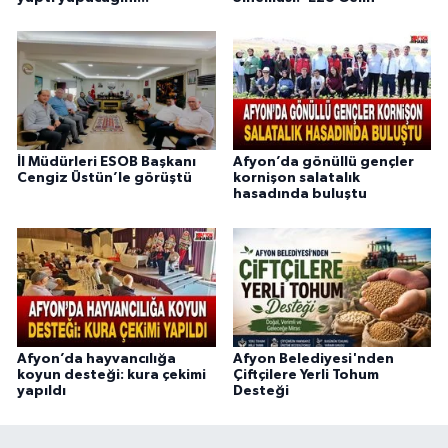
İl Müdürleri ESOB Başkanı
Afyon’da gönüllü gençler
Cengiz Üstün’le görüştü
kornişon salatalık
hasadında buluştu
Afyon’da hayvancılığa
Afyon Belediyesi'nden
koyun desteği: kura çekimi
Çiftçilere Yerli Tohum
yapıldı
Desteği