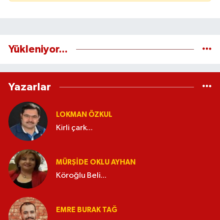
Yükleniyor...
Yazarlar
LOKMAN ÖZKUL
Kirli çark...
MÜRŞIDE OKLU AYHAN
Köroğlu Beli...
EMRE BURAK TAĞ