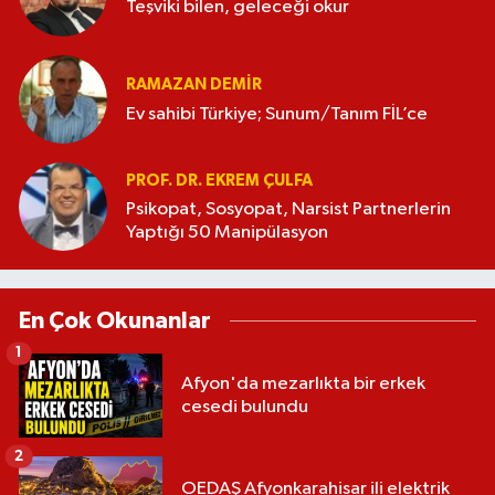
Teşviki bilen, geleceği okur
RAMAZAN DEMİR
Ev sahibi Türkiye; Sunum/Tanım FİL’ce
PROF. DR. EKREM ÇULFA
Psikopat, Sosyopat, Narsist Partnerlerin
Yaptığı 50 Manipülasyon
En Çok Okunanlar
1
Afyon'da mezarlıkta bir erkek
cesedi bulundu
2
OEDAŞ Afyonkarahisar ili elektrik