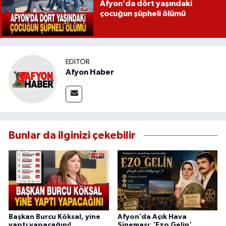
Afyon’da dört yaşındaki
çocuğun şüpheli ölümü
EDITÖR
Afyon Haber
Bunlar da ilginizi çekebilir
Başkan Burcu Köksal, yine
Afyon’da Açık Hava
yaptı yapacağını!..
Sineması: 'Ezo Gelin'