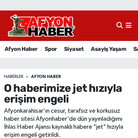
Afyon Haber
Siyaset
Afyon Haber
Spor
Siyaset
Asayiş Yaşam
S
Spor
Asayiş Yaşam
HABERLER
AFYON HABER
O haberimize jet hızıyla
Sağlık
erişim engeli
Eğitim
Afyonkarahisar'ın cesur, tarafsız ve korkusuz
Sivil Toplum
haber sitesi Afyonhaber'de dün yayınladığımı
İhlas Haber Ajansı kaynaklı habere "jet" hızıyla
Ekonomi
erişim engeli getirildi.