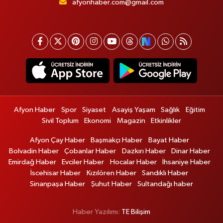
afyonhaber.com@gmail.com
Afyon Haber
Spor
Siyaset
Asayiş Yaşam
Sağlık
Eğitim
Sivil Toplum
Ekonomi
Magazin
Etkinlikler
Afyon Çay Haber
Başmakçı Haber
Bayat Haber
Bolvadin Haber
Çobanlar Haber
Dazkırı Haber
Dinar Haber
Emirdağ Haber
Evciler Haber
Hocalar Haber
İhsaniye Haber
İscehisar Haber
Kızılören Haber
Sandıklı Haber
Sinanpaşa Haber
Şuhut Haber
Sultandağı haber
Haber Yazılımı:
TE Bilişim