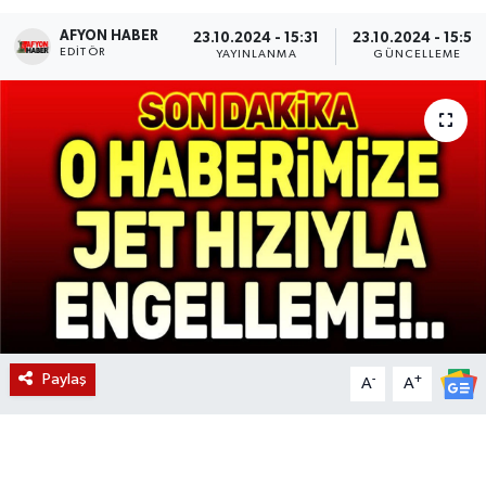
AFYON HABER
Magazin
23.10.2024 - 15:31
23.10.2024 - 15:54
EDITÖR
YAYINLANMA
GÜNCELLEME
Etkinlikler
Paylaş
-
+
A
A