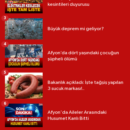
kesintileri duyurusu
3
Büyük deprem mi geliyor?
4
Afyon’da dört yaşındaki çocuğun
şüpheli ölümü
5
Bakanlık açıkladı: İşte tağşiş yapılan
3 sucuk markası!..
6
Afyon'da Aileler Arasındaki
Husumet Kanlı Bitti