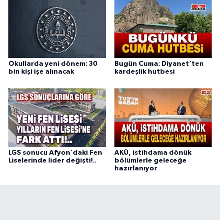
Okullarda yeni dönem: 30
Bugün Cuma: Diyanet'ten
bin kişi işe alınacak
kardeşlik hutbesi
LGS sonucu Afyon'daki Fen
AKÜ, istihdama dönük
Liselerinde lider değişti!..
bölümlerle geleceğe
hazırlanıyor