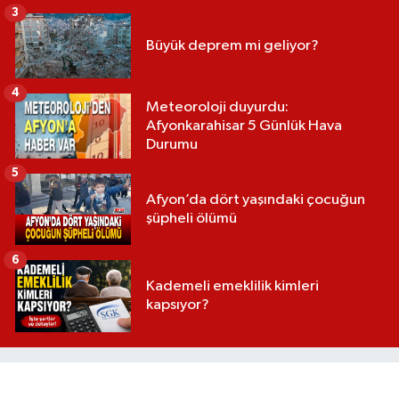
3
Büyük deprem mi geliyor?
4
Meteoroloji duyurdu:
Afyonkarahisar 5 Günlük Hava
Durumu
5
Afyon’da dört yaşındaki çocuğun
şüpheli ölümü
6
Kademeli emeklilik kimleri
kapsıyor?