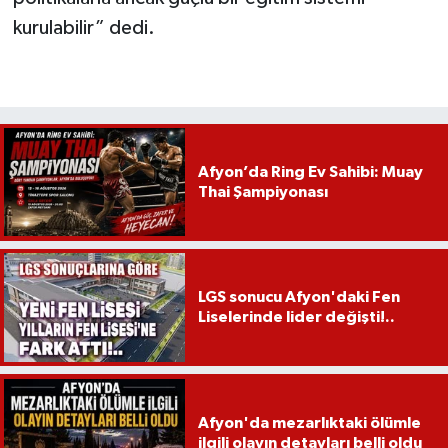
kurulabilir” dedi.
Afyon’da Ring Ev Sahibi: Muay
Thai Şampiyonası
LGS sonucu Afyon'daki Fen
Liselerinde lider değişti!..
Afyon'da mezarlıktaki ölümle
ilgili olayın detayları belli oldu