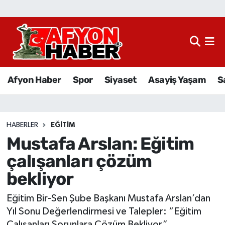
Afyon Haber
Siyaset
Afyon Haber
Spor
Siyaset
Asayiş Yaşam
S
Spor
Asayiş Yaşam
HABERLER
EĞITIM
Mustafa Arslan: Eğitim
Sağlık
çalışanları çözüm
Eğitim
bekliyor
Sivil Toplum
Eğitim Bir-Sen Şube Başkanı Mustafa Arslan’dan
Yıl Sonu Değerlendirmesi ve Talepler: “Eğitim
Ekonomi
Çalışanları Sorunlara Çözüm Bekliyor”