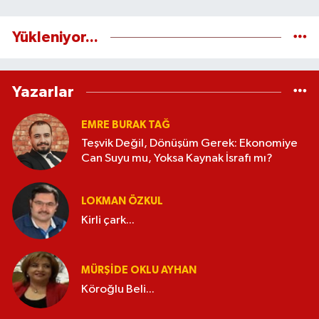
Yükleniyor...
Yazarlar
EMRE BURAK TAĞ
Teşvik Değil, Dönüşüm Gerek: Ekonomiye
Can Suyu mu, Yoksa Kaynak İsrafı mı?
LOKMAN ÖZKUL
Kirli çark...
MÜRŞIDE OKLU AYHAN
Köroğlu Beli...