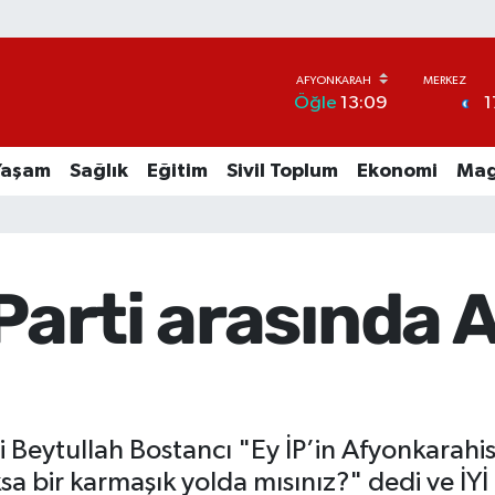
1
Öğle
13:09
Yaşam
Sağlık
Eğitim
Sivil Toplum
Ekonomi
Mag
 Parti arasında 
 Beytullah Bostancı "Ey İP’in Afyonkarahis
sa bir karmaşık yolda mısınız?" dedi ve İY