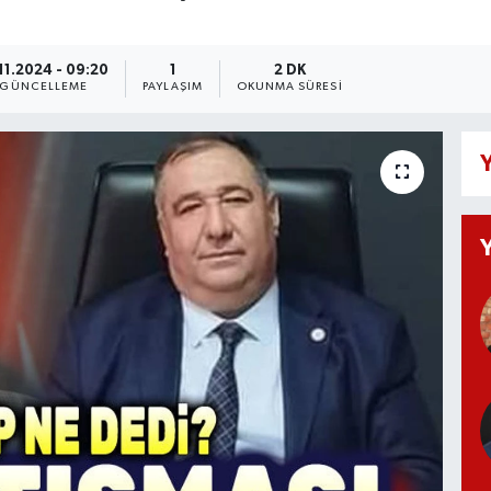
.11.2024 - 09:20
1
2 DK
GÜNCELLEME
PAYLAŞIM
OKUNMA SÜRESI
Y