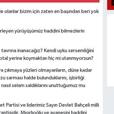
nde olanlar bizim için zaten en başından beri yok
ilerleyen yürüyüşümüz haddini bilmezlerin
 tavrına inanacağız? Kendi uyku sersemliğini
 aptal yerine koymaktan hiç mi utanmıyorsun?
ya çıkmaya yüzleri olmayanların, düne kadar
uzu sarması halde bulunduklarını, işbirliği
 nasıl selam saldıklarını unuttuğumuz mu
t Partisi ve liderimiz Sayın Devlet Bahçeli milli
ntisidir. Mısırlıoğlu ve avanesini haddini