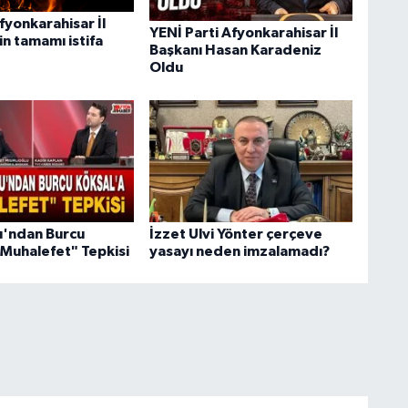
fyonkarahisar İl
YENİ Parti Afyonkarahisar İl
n tamamı istifa
Başkanı Hasan Karadeniz
Oldu
lu'ndan Burcu
İzzet Ulvi Yönter çerçeve
"Muhalefet" Tepkisi
yasayı neden imzalamadı?