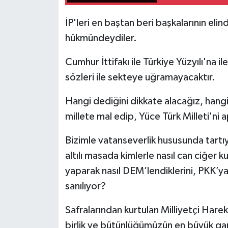
İP'leri en baştan beri başkalarının eli
hükmündeydiler.
Cumhur İttifakı ile Türkiye Yüzyılı'na 
sözleri ile sekteye uğramayacaktır.
Hangi dediğini dikkate alacağız, hangi
millete mal edip, Yüce Türk Milleti'ni
Bizimle vatanseverlik hususunda tartı
altılı masada kimlerle nasıl can ciğer k
yaparak nasıl DEM’lendiklerini, PKK’ya
sanılıyor?
Safralarından kurtulan Milliyetçi Hareke
birlik ve bütünlüğümüzün en büyük gara