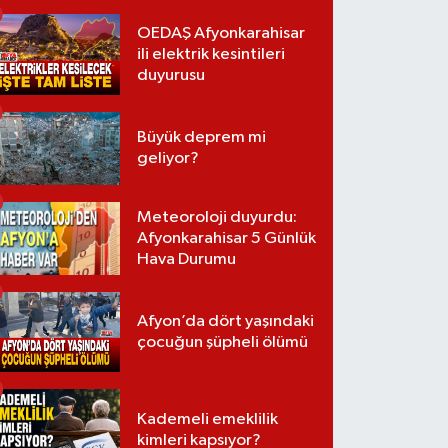
OEDAŞ Afyonkarahisar
ili elektrik kesintileri
duyurusu
Büyük deprem mi
geliyor?
Meteoroloji duyurdu:
Afyonkarahisar 5 Günlük
Hava Durumu
Afyon’da dört yaşındaki
çocuğun şüpheli ölümü
Kademeli emeklilik
kimleri kapsıyor?