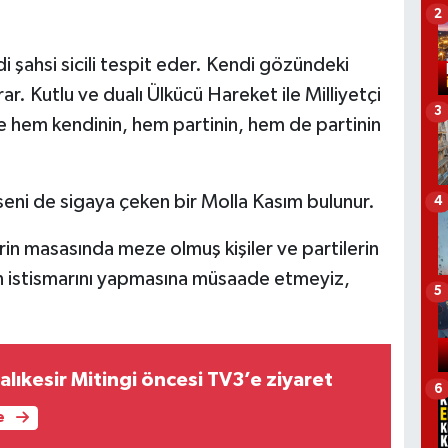
2
ndi şahsi sicili tespit eder. Kendi gözündeki
 Kutlu ve dualı Ülkücü Hareket ile Milliyetçi
3
 hem kendinin, hem partinin, hem de partinin
ni de sigaya çeken bir Molla Kasım bulunur.
4
in masasında meze olmuş kişiler ve partilerin
ın istismarını yapmasına müsaade etmeyiz,
5
Balıkesir Mitingi öncesi TV3’e ziyaret
6
e