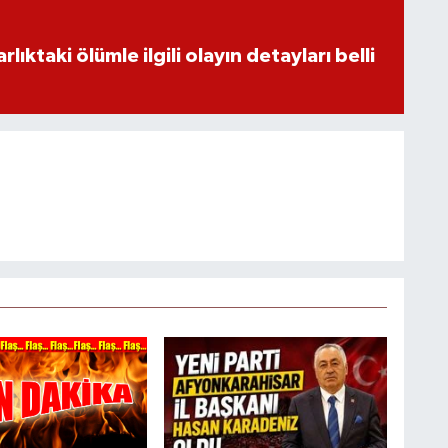
ıktaki ölümle ilgili olayın detayları belli