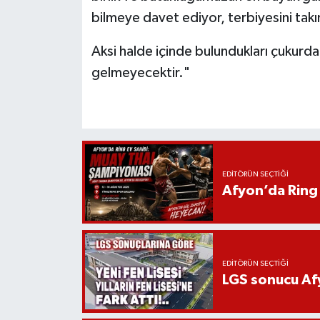
bilmeye davet ediyor, terbiyesini tak
Aksi halde içinde bulundukları çukurda
gelmeyecektir."
EDITÖRÜN SEÇTIĞI
Afyon’da Ring 
EDITÖRÜN SEÇTIĞI
LGS sonucu Afy