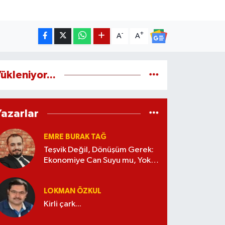
-
+
A
A
ükleniyor...
Yazarlar
EMRE BURAK TAĞ
Teşvik Değil, Dönüşüm Gerek:
Ekonomiye Can Suyu mu, Yoksa
Kaynak İsrafı mı?
LOKMAN ÖZKUL
Kirli çark...