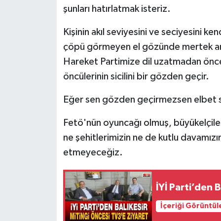
şunları hatırlatmak isteriz.
Kişinin akıl seviyesini ve seciyesini ke
çöpü görmeyen el gözünde mertek arar.
Hareket Partimize dil uzatmadan önce
öncülerinin sicilini bir gözden geçir.
Eğer sen gözden geçirmezsen elbet se
Fetö'nün oyuncağı olmuş, büyükelçiler
ne şehitlerimizin ne de kutlu davamız
etmeyeceğiz.
İYİ Parti’den 
İçeriği Görüntül