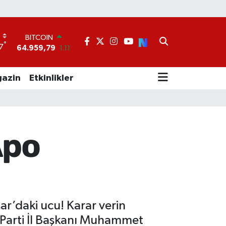
BITCOIN
64.959,79
1.11
DOLAR
°
7
47,7436
0.18
EURO
55,2510
0.32
azin
Etkinlikler
STERLİN
64,4811
0.38
GRAM ALTIN
6660.55
0.03
BİST100
Apo
13.779
-14
ar’daki ucu! Karar verin
İ Parti İl Başkanı Muhammet