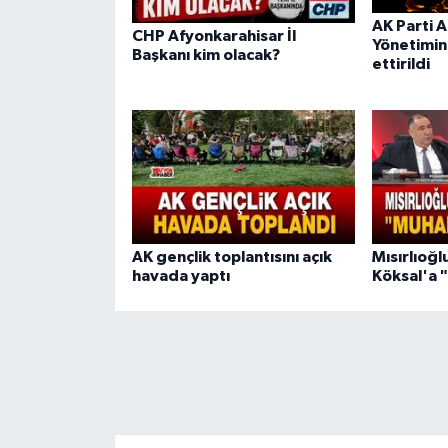
AK Parti A
CHP Afyonkarahisar İl
Yönetimini
Başkanı kim olacak?
ettirildi
AK gençlik toplantısını açık
Mısırlıoğ
havada yaptı
Köksal'a 