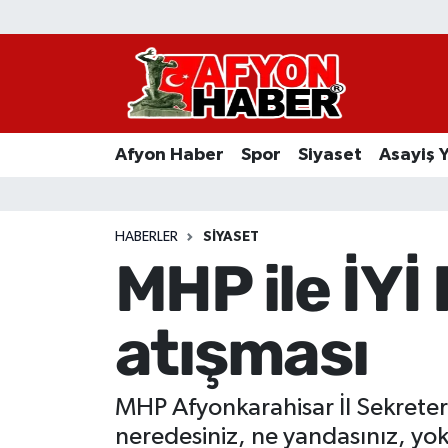
Afyon Haber
Siyaset
Afyon Haber
Spor
Siyaset
Asayiş 
Spor
Asayiş Yaşam
HABERLER
SIYASET
MHP ile İYİ
Sağlık
atışması
Eğitim
Sivil Toplum
MHP Afyonkarahisar İl Sekreteri
Ekonomi
neredesiniz, ne yandasınız, yok