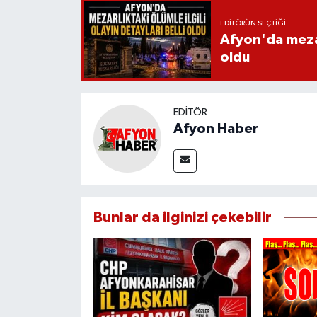
EDITÖRÜN SEÇTIĞI
Afyon'da mezarl
oldu
EDITÖR
Afyon Haber
Bunlar da ilginizi çekebilir