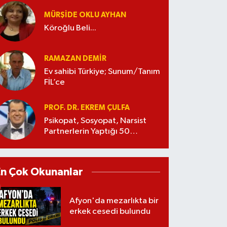
MÜRŞIDE OKLU AYHAN
Köroğlu Beli...
RAMAZAN DEMİR
Ev sahibi Türkiye; Sunum/Tanım
FİL’ce
PROF. DR. EKREM ÇULFA
Psikopat, Sosyopat, Narsist
Partnerlerin Yaptığı 50
Manipülasyon
En Çok Okunanlar
Afyon'da mezarlıkta bir
erkek cesedi bulundu