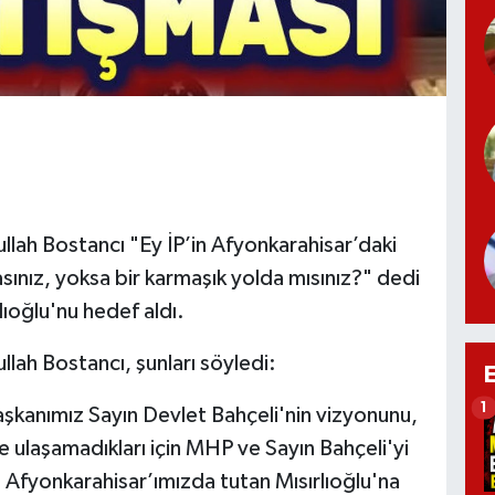
llah Bostancı "Ey İP’in Afyonkarahisar’daki
sınız, yoksa bir karmaşık yolda mısınız?" dedi
lıoğlu'nu hedef aldı.
lah Bostancı, şunları söyledi:
1
aşkanımız Sayın Devlet Bahçeli'nin vizyonunu,
e ulaşamadıkları için MHP ve Sayın Bahçeli'yi
 Afyonkarahisar’ımızda tutan Mısırlıoğlu'na