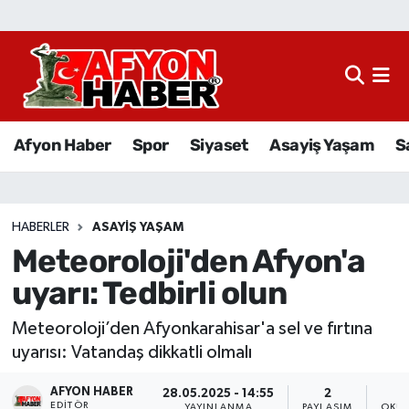
Afyon Haber
Siyaset
Afyon Haber
Spor
Siyaset
Asayiş Yaşam
S
Spor
Asayiş Yaşam
HABERLER
ASAYIŞ YAŞAM
Meteoroloji'den Afyon'a
Sağlık
uyarı: Tedbirli olun
Eğitim
Meteoroloji’den Afyonkarahisar'a sel ve fırtına
Sivil Toplum
uyarısı: Vatandaş dikkatli olmalı
AFYON HABER
Ekonomi
28.05.2025 - 14:55
2
EDITÖR
YAYINLANMA
PAYLAŞIM
OKUN