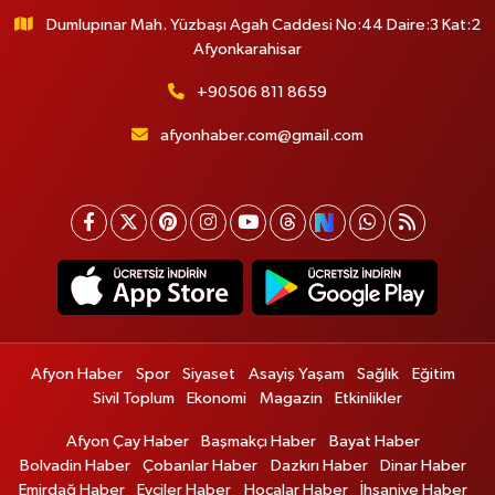
Dumlupınar Mah. Yüzbaşı Agah Caddesi No:44 Daire:3 Kat:2
Afyonkarahisar
+90506 811 8659
afyonhaber.com@gmail.com
Afyon Haber
Spor
Siyaset
Asayiş Yaşam
Sağlık
Eğitim
Sivil Toplum
Ekonomi
Magazin
Etkinlikler
Afyon Çay Haber
Başmakçı Haber
Bayat Haber
Bolvadin Haber
Çobanlar Haber
Dazkırı Haber
Dinar Haber
Emirdağ Haber
Evciler Haber
Hocalar Haber
İhsaniye Haber