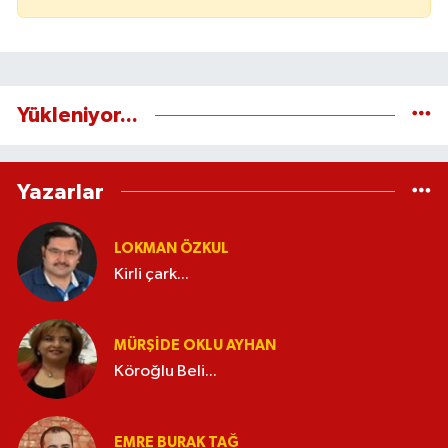
Yükleniyor...
Yazarlar
LOKMAN ÖZKUL
Kirli çark...
MÜRŞIDE OKLU AYHAN
Köroğlu Beli...
EMRE BURAK TAĞ