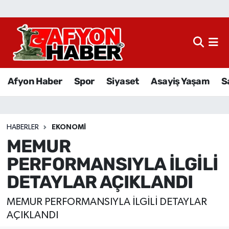
Afyon Haber
Siyaset
Afyon Haber
Spor
Siyaset
Asayiş Yaşam
S
Spor
Asayiş Yaşam
HABERLER
EKONOMI
MEMUR
Sağlık
PERFORMANSIYLA İLGİLİ
Eğitim
DETAYLAR AÇIKLANDI
Sivil Toplum
MEMUR PERFORMANSIYLA İLGİLİ DETAYLAR
AÇIKLANDI
Ekonomi