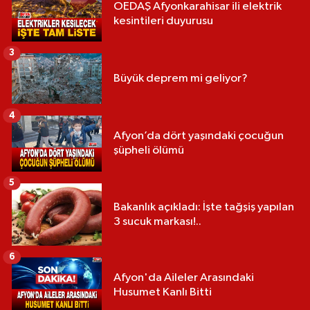
OEDAŞ Afyonkarahisar ili elektrik
kesintileri duyurusu
3
Büyük deprem mi geliyor?
4
Afyon’da dört yaşındaki çocuğun
şüpheli ölümü
5
Bakanlık açıkladı: İşte tağşiş yapılan
3 sucuk markası!..
6
Afyon'da Aileler Arasındaki
Husumet Kanlı Bitti