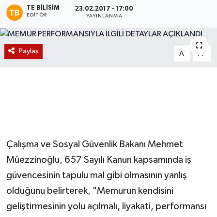
TE BILISIM
23.02.2017 - 17:00
EDITÖR
Magazin
YAYINLANMA
Etkinlikler
Paylaş
-
+
A
A
Çalışma ve Sosyal Güvenlik Bakanı Mehmet
Müezzinoğlu, 657 Sayılı Kanun kapsamında iş
güvencesinin tapulu mal gibi olmasının yanlış
olduğunu belirterek, "Memurun kendisini
geliştirmesinin yolu açılmalı, liyakati, performansı