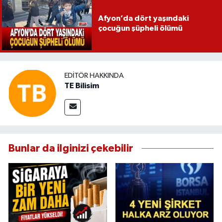
Afyon’da dört yaşındaki
çocuğun şüpheli ölümü
EDITÖR HAKKINDA
TE Bilisim
Bunlar da ilginizi çekebilir