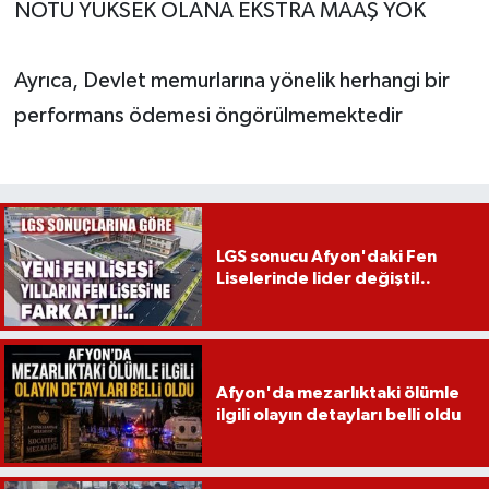
NOTU YÜKSEK OLANA EKSTRA MAAŞ YOK
Ayrıca, Devlet memurlarına yönelik herhangi bir
performans ödemesi öngörülmemektedir
LGS sonucu Afyon'daki Fen
Liselerinde lider değişti!..
Afyon'da mezarlıktaki ölümle
ilgili olayın detayları belli oldu