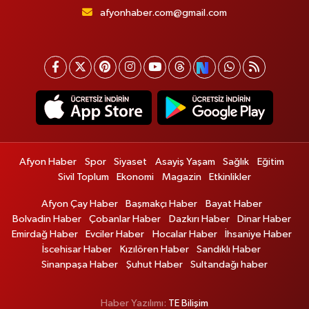
afyonhaber.com@gmail.com
Afyon Haber
Spor
Siyaset
Asayiş Yaşam
Sağlık
Eğitim
Sivil Toplum
Ekonomi
Magazin
Etkinlikler
Afyon Çay Haber
Başmakçı Haber
Bayat Haber
Bolvadin Haber
Çobanlar Haber
Dazkırı Haber
Dinar Haber
Emirdağ Haber
Evciler Haber
Hocalar Haber
İhsaniye Haber
İscehisar Haber
Kızılören Haber
Sandıklı Haber
Sinanpaşa Haber
Şuhut Haber
Sultandağı haber
Haber Yazılımı:
TE Bilişim