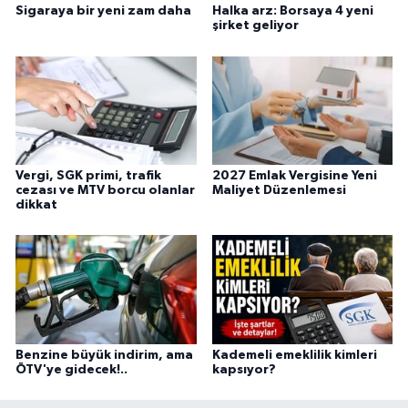
Sigaraya bir yeni zam daha
Halka arz: Borsaya 4 yeni
şirket geliyor
Vergi, SGK primi, trafik
2027 Emlak Vergisine Yeni
cezası ve MTV borcu olanlar
Maliyet Düzenlemesi
dikkat
Benzine büyük indirim, ama
Kademeli emeklilik kimleri
ÖTV'ye gidecek!..
kapsıyor?