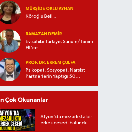
MÜRŞIDE OKLU AYHAN
Köroğlu Beli...
RAMAZAN DEMİR
Ev sahibi Türkiye; Sunum/Tanım
FİL’ce
PROF. DR. EKREM ÇULFA
Psikopat, Sosyopat, Narsist
Partnerlerin Yaptığı 50
Manipülasyon
En Çok Okunanlar
Afyon'da mezarlıkta bir
erkek cesedi bulundu