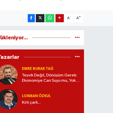
-
+
A
A
ükleniyor...
Yazarlar
EMRE BURAK TAĞ
Teşvik Değil, Dönüşüm Gerek:
Ekonomiye Can Suyu mu, Yoksa
Kaynak İsrafı mı?
LOKMAN ÖZKUL
Kirli çark...