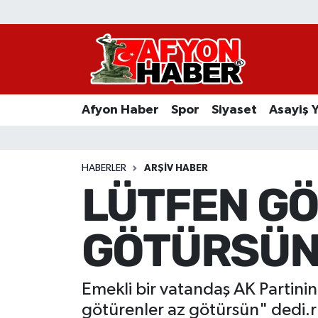
Afyon Haber
Siyaset
Afyon Haber
Spor
Siyaset
Asayiş 
Spor
Asayiş Yaşam
HABERLER
ARŞIV HABER
LÜTFEN GÖ
Sağlık
GÖTÜRSÜN 
Eğitim
Sivil Toplum
Emekli bir vatandaş AK Partinin
Ekonomi
götürenler az götürsün" dedi.r