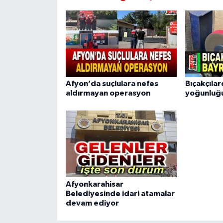
Afyon’da suçlulara nefes
Bıçakçıla
aldırmayan operasyon
yoğunluğ
Afyonkarahisar
Belediyesinde idari atamalar
devam ediyor