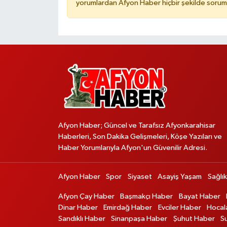
yorumlardan Afyon Haber hiçbir şekilde sorum
Afyon Haber; Güncel ve Tarafsız Afyonkarahisar
Haberleri, Son Dakika Gelişmeleri, Köşe Yazıları ve
Haber Yorumlarıyla Afyon'un Güvenilir Adresi.
Afyon Haber
Spor
Siyaset
Asayiş Yaşam
Sağlık
Afyon Çay Haber
Başmakçı Haber
Bayat Haber
Dinar Haber
Emirdağ Haber
Evciler Haber
Hocal
Sandıklı Haber
Sinanpaşa Haber
Şuhut Haber
S