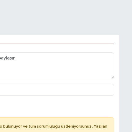
ş bulunuyor ve tüm sorumluluğu üstleniyorsunuz. Yazılan