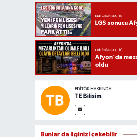
EDITÖRÜN SEÇTIĞI
LGS sonucu Afy
EDITÖRÜN SEÇTIĞI
Afyon'da mezarl
oldu
EDITÖR HAKKINDA
TE Bilisim
Bunlar da ilginizi çekebilir