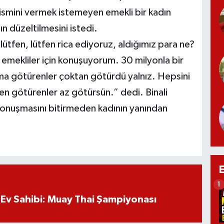
e ismini vermek istemeyen emekli bir kadın
n düzeltilmesini istedi.
lütfen, lütfen rica ediyoruz, aldığımız para ne?
 emekliler için konuşuyorum. 30 milyonla bir
ama götürenler çoktan götürdü yalnız. Hepsini
tfen götürenler az götürsün.” dedi. Binali
konuşmasını bitirmeden kadının yanından
1
Ev Sahibi: Muay Thai Şampiyonası