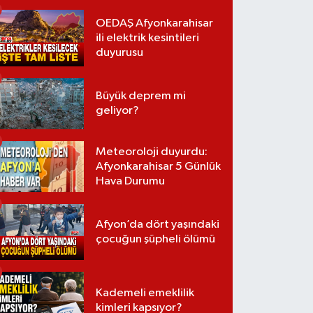
OEDAŞ Afyonkarahisar
ili elektrik kesintileri
duyurusu
Büyük deprem mi
geliyor?
Meteoroloji duyurdu:
Afyonkarahisar 5 Günlük
Hava Durumu
Afyon’da dört yaşındaki
çocuğun şüpheli ölümü
Kademeli emeklilik
kimleri kapsıyor?