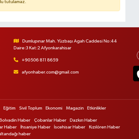
lu tutulamaz.
Dumlupınar Mah. Yüzbaşı Agah Caddesi No:44
Daire:3 Kat:2 Afyonkarahisar
+90506 811 8659
afyonhaber.com@gmail.com
Eğitim
Sivil Toplum
Ekonomi
Magazin
Etkinlikler
Bolvadin Haber
Çobanlar Haber
Dazkırı Haber
ar Haber
İhsaniye Haber
İscehisar Haber
Kızılören Haber
ultandağı haber