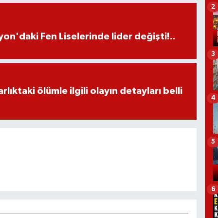
2
on'daki Fen Liselerinde lider değişti!..
3
ıktaki ölümle ilgili olayın detayları belli
4
5
6