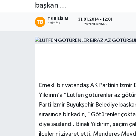
başkan ...
Magazin
TE BILISIM
31.01.2014 - 12:01
EDITÖR
YAYINLANMA
Etkinlikler
Emekli bir vatandaş AK Partinin İzmir 
Yıldırım’a “Lütfen götürenler az götü
Parti İzmir Büyükşehir Belediye başkan 
sırasında bir kadın, “Götürenler çokt
diye seslendi. Binali Yıldırım, seçim 
ilçelerini ziyaret etti. Menderes Mey