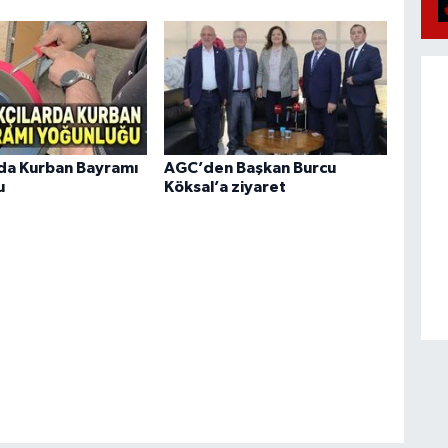
rda Kurban Bayramı
AGC’den Başkan Burcu
u
Köksal’a ziyaret