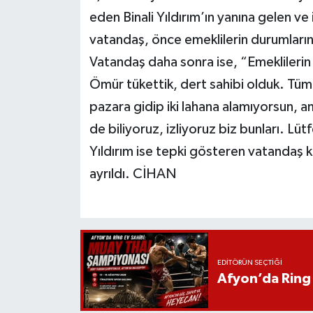
eden Binali Yıldırım’ın yanına gelen v
vatandaş, önce emeklilerin durumlarını
Vatandaş daha sonra ise, “Emeklilerin 
Ömür tükettik, dert sahibi olduk. Tüm
pazara gidip iki lahana alamıyorsun, 
de biliyoruz, izliyoruz biz bunları. Lü
Yıldırım ise tepki gösteren vatandaş 
ayrıldı. CİHAN
EDITÖRÜN SEÇTIĞI
Afyon’da Ring 