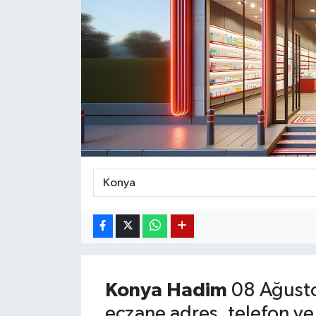
Magazin
Etkinlikler
Konya
Hadim
08 Ağusto
eczane adres, telefon ve