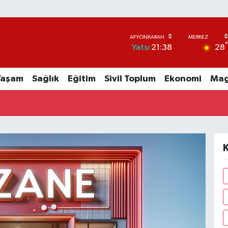
28
Yatsı
21:38
Yaşam
Sağlık
Eğitim
Sivil Toplum
Ekonomi
Mag
K