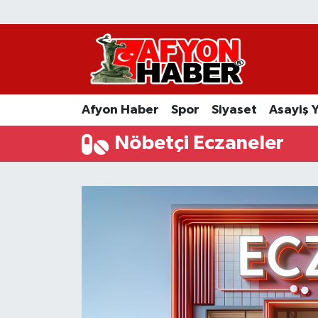
Afyon Haber
Siyaset
Afyon Haber
Spor
Siyaset
Asayiş 
Spor
Nöbetçi Eczaneler
Asayiş Yaşam
Sağlık
Eğitim
Sivil Toplum
Ekonomi