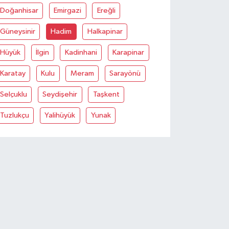
Doğanhisar
Emirgazi
Ereğli
Güneysinir
Hadim
Halkapinar
Hüyük
İlgin
Kadinhani
Karapinar
Karatay
Kulu
Meram
Sarayönü
Selçuklu
Seydişehir
Taşkent
Tuzlukçu
Yalihüyük
Yunak