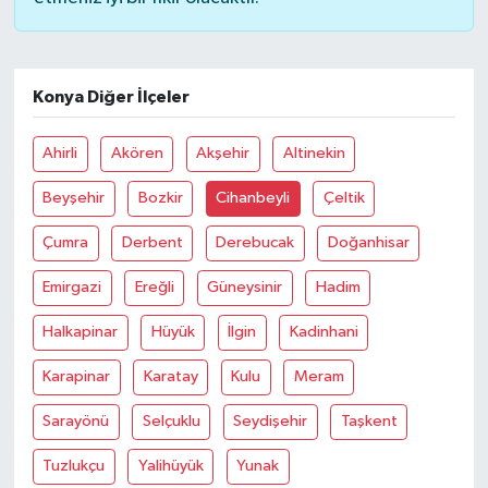
Konya Diğer İlçeler
Ahirli
Akören
Akşehir
Altinekin
Beyşehir
Bozkir
Cihanbeyli
Çeltik
Çumra
Derbent
Derebucak
Doğanhisar
Emirgazi
Ereğli
Güneysinir
Hadim
Halkapinar
Hüyük
İlgin
Kadinhani
Karapinar
Karatay
Kulu
Meram
Sarayönü
Selçuklu
Seydişehir
Taşkent
Tuzlukçu
Yalihüyük
Yunak