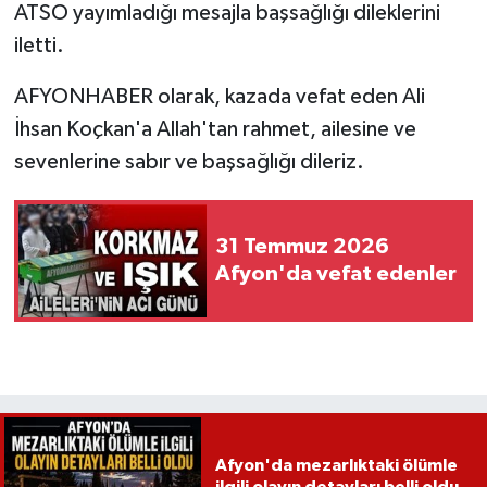
ATSO yayımladığı mesajla başsağlığı dileklerini
iletti.
AFYONHABER olarak, kazada vefat eden Ali
İhsan Koçkan'a Allah'tan rahmet, ailesine ve
sevenlerine sabır ve başsağlığı dileriz.
31 Temmuz 2026
Afyon'da vefat edenler
Afyon'da mezarlıktaki ölümle