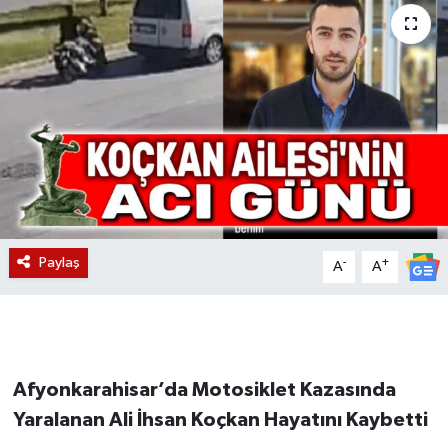
Magazin
Etkinlikler
Paylaş
-
+
A
A
Afyonkarahisar’da Motosiklet Kazasında
Yaralanan Ali İhsan Koçkan Hayatını Kaybetti