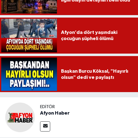
ilgili olayın detayları belli oldu
Afyon’da dört yaşındaki
çocuğun şüpheli ölümü
Başkan Burcu Köksal, "Hayırlı
olsun" dedi ve paylaştı
EDITÖR
Afyon Haber