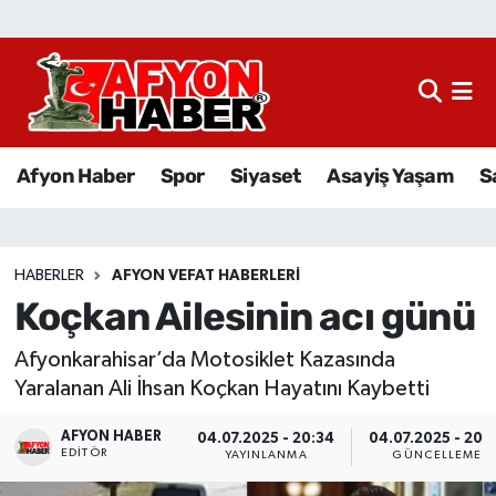
Afyon Haber
Siyaset
Afyon Haber
Spor
Siyaset
Asayiş Yaşam
S
Spor
Asayiş Yaşam
HABERLER
AFYON VEFAT HABERLERI
Koçkan Ailesinin acı günü
Sağlık
Afyonkarahisar’da Motosiklet Kazasında
Eğitim
Yaralanan Ali İhsan Koçkan Hayatını Kaybetti
Sivil Toplum
AFYON HABER
04.07.2025 - 20:34
04.07.2025 - 20:
EDITÖR
YAYINLANMA
GÜNCELLEME
Ekonomi