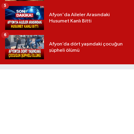
5
Afyon'da Aileler Arasındaki
Husumet Kanlı Bitti
6
Afyon’da dört yaşındaki çocuğun
şüpheli ölümü