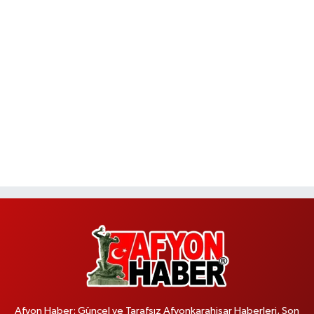
Afyon Haber; Güncel ve Tarafsız Afyonkarahisar Haberleri, Son