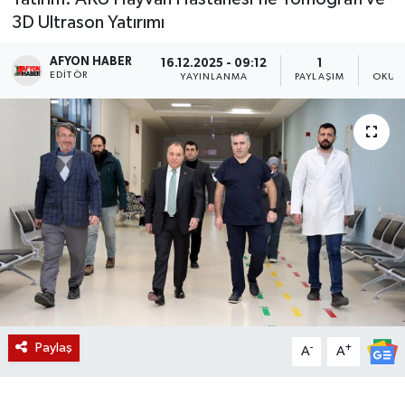
3D Ultrason Yatırımı
Magazin
AFYON HABER
16.12.2025 - 09:12
1
EDITÖR
Etkinlikler
YAYINLANMA
PAYLAŞIM
OKUN
Paylaş
-
+
A
A