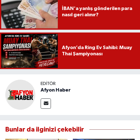
İBAN'a yanlış gönderilen para
nasıl geri alınır?
Afyon’da Ring Ev Sahibi: Muay
Thai Şampiyonası
EDITÖR
Afyon Haber
Bunlar da ilginizi çekebilir