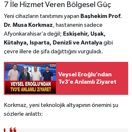
7 İle Hizmet Veren Bölgesel Güç
Yeni cihazların tanıtımını yapan
Başhekim Prof.
Dr. Musa Korkmaz
, hastanenin sadece
Afyonkarahisar’a değil;
Eskişehir, Uşak,
Kütahya, Isparta, Denizli ve Antalya
gibi
çevre illere de şifa dağıttığını vurguladı.
Veysel Eroğlu’ndan
Tv3’e Anlamlı Ziyaret
Korkmaz, yeni teknolojik altyapının önemini şu
sözlerle anlattı: