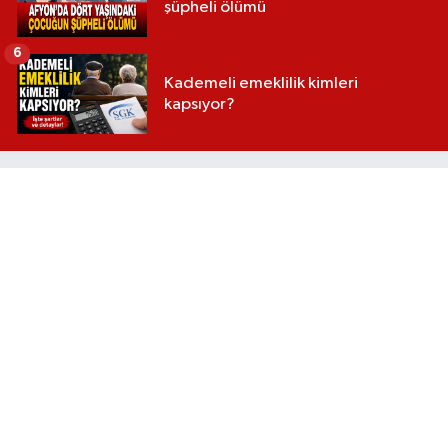
şüpheli ölümü
6
Kademeli emeklilik kimleri
kapsıyor?