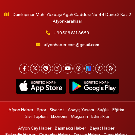
Dumlupınar Mah. Yüzbaşı Agah Caddesi No:44 Daire:3 Kat:2
Afyonkarahisar
+90506 811 8659
afyonhaber.com@gmail.com
Afyon Haber
Spor
Siyaset
Asayiş Yaşam
Sağlık
Eğitim
Sivil Toplum
Ekonomi
Magazin
Etkinlikler
Afyon Çay Haber
Başmakçı Haber
Bayat Haber
Bolvadin Haber
Çobanlar Haber
Dazkırı Haber
Dinar Haber