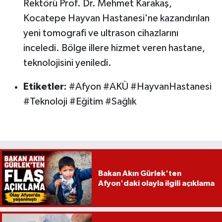
Rektörü Prof. Dr. Mehmet Karakaş,
Kocatepe Hayvan Hastanesi'ne kazandırılan
yeni tomografi ve ultrason cihazlarını
inceledi. Bölge illere hizmet veren hastane,
teknolojisini yeniledi.
Etiketler:
#Afyon #AKÜ #HayvanHastanesi
#Teknoloji #Eğitim #Sağlık
Bakan Akın Gürlek'ten
Afyon'daki olayla ilgili açıklama