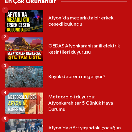
En Çok Okunanlar
1
Afyon'da mezarlıkta bir erkek
cesedi bulundu
2
OEDAŞ Afyonkarahisar ili elektrik
kesintileri duyurusu
3
Büyük deprem mi geliyor?
4
Meteoroloji duyurdu:
Afyonkarahisar 5 Günlük Hava
Durumu
5
Afyon’da dört yaşındaki çocuğun