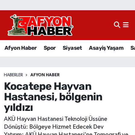
Afyon Haber
Siyaset
Afyon Haber
Spor
Siyaset
Asayiş Yaşam
S
Spor
Asayiş Yaşam
HABERLER
AFYON HABER
Kocatepe Hayvan
Sağlık
Hastanesi, bölgenin
Eğitim
yıldızı
Sivil Toplum
AKÜ Hayvan Hastanesi Teknoloji Üssüne
Dönüştü: Bölgeye Hizmet Edecek Dev
Ekonomi
Yatırım: AKÜ Hayvan Hastanesi'ne Tomografi ve