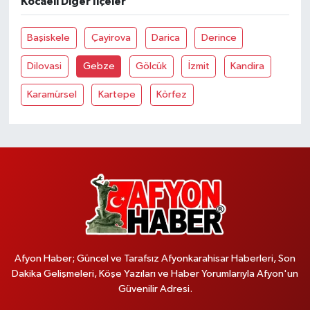
Kocaeli Diğer İlçeler
Başiskele
Çayirova
Darica
Derince
Dilovasi
Gebze
Gölcük
İzmit
Kandira
Karamürsel
Kartepe
Körfez
Afyon Haber; Güncel ve Tarafsız Afyonkarahisar Haberleri, Son
Dakika Gelişmeleri, Köşe Yazıları ve Haber Yorumlarıyla Afyon'un
Güvenilir Adresi.