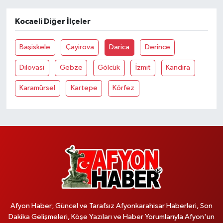
Kocaeli Diğer İlçeler
Başiskele
Çayirova
Darica
Derince
Dilovasi
Gebze
Gölcük
İzmit
Kandira
Karamürsel
Kartepe
Körfez
Afyon Haber; Güncel ve Tarafsız Afyonkarahisar Haberleri, Son
Dakika Gelişmeleri, Köşe Yazıları ve Haber Yorumlarıyla Afyon'un