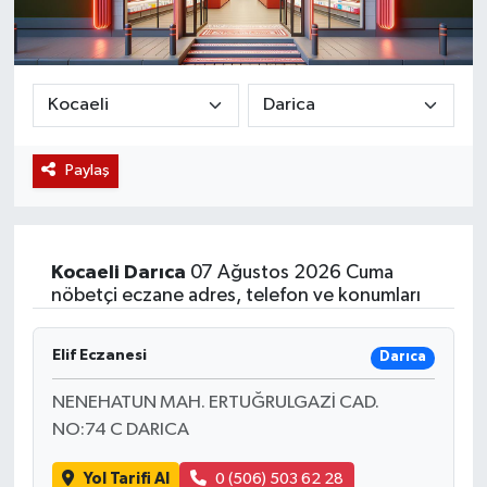
Magazin
Etkinlikler
Paylaş
Kocaeli
Darıca
07 Ağustos 2026 Cuma
nöbetçi eczane adres, telefon ve konumları
Elif Eczanesi
Darıca
NENEHATUN MAH. ERTUĞRULGAZİ CAD.
NO:74 C DARICA
Yol Tarifi Al
0 (506) 503 62 28