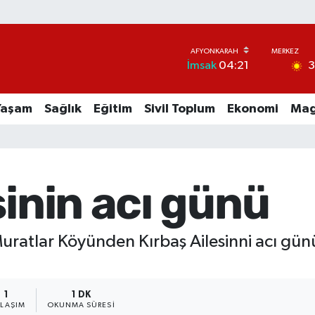
İmsak
04:21
Yaşam
Sağlık
Eğitim
Sivil Toplum
Ekonomi
Mag
sinin acı günü
Muratlar Köyünden Kırbaş Ailesinni acı günü
1
1 DK
YLAŞIM
OKUNMA SÜRESI