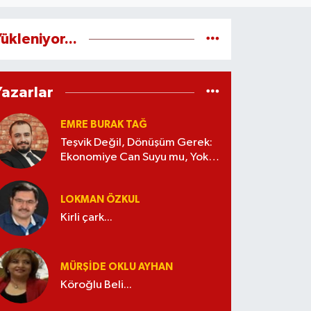
ükleniyor...
Yazarlar
EMRE BURAK TAĞ
Teşvik Değil, Dönüşüm Gerek:
Ekonomiye Can Suyu mu, Yoksa
Kaynak İsrafı mı?
LOKMAN ÖZKUL
Kirli çark...
MÜRŞIDE OKLU AYHAN
Köroğlu Beli...