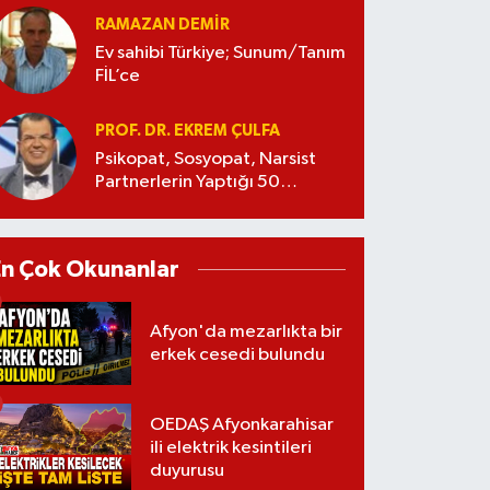
RAMAZAN DEMİR
Ev sahibi Türkiye; Sunum/Tanım
FİL’ce
PROF. DR. EKREM ÇULFA
Psikopat, Sosyopat, Narsist
Partnerlerin Yaptığı 50
Manipülasyon
En Çok Okunanlar
Afyon'da mezarlıkta bir
erkek cesedi bulundu
OEDAŞ Afyonkarahisar
ili elektrik kesintileri
duyurusu