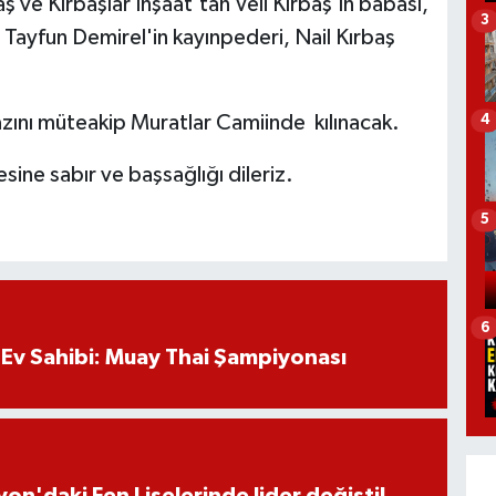
 ve Kırbaşlar İnşaat'tan Veli Kırbaş'ın babası,
3
 Tayfun Demirel'in kayınpederi, Nail Kırbaş
ını müteakip Muratlar Camiinde kılınacak.
4
sine sabır ve başsağlığı dileriz.
5
6
Ev Sahibi: Muay Thai Şampiyonası
on'daki Fen Liselerinde lider değişti!..