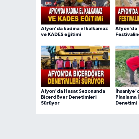
Afyon’da kadına el kalkamaz
Afyon’da 
ve KADES eğitimi
Festivalin
Afyon'da Hasat Sezonunda
İhsaniye'
Biçerdöver Denetimleri
Planlama İ
Sürüyor
Denetimi