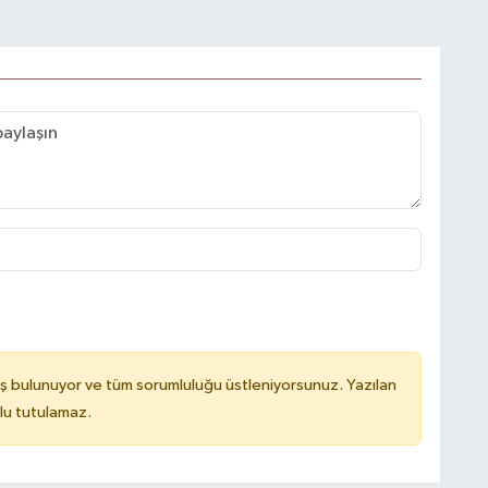
ş bulunuyor ve tüm sorumluluğu üstleniyorsunuz. Yazılan
lu tutulamaz.