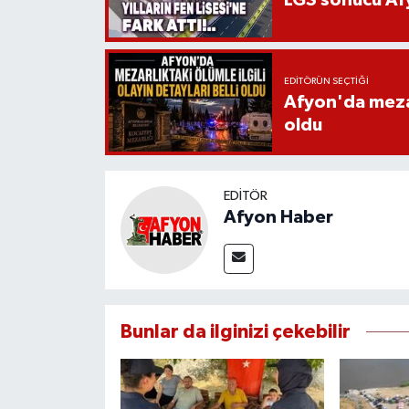
EDITÖRÜN SEÇTIĞI
Afyon'da mezarl
oldu
EDITÖR
Afyon Haber
Bunlar da ilginizi çekebilir