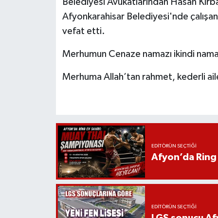
Belediyesi Avukatlarından Hasan Kırbaş
Afyonkarahisar Belediyesi'nde çalışan
vefat etti.
Merhumun Cenaze namazı ikindi namaz
Merhuma Allah’tan rahmet, kederli aile
EDITÖRÜN SEÇTIĞI
Afyon’da Ring 
EDITÖRÜN SEÇTIĞI
LGS sonucu Afy