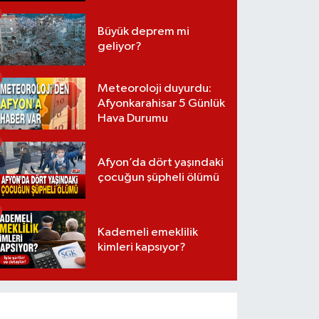
Büyük deprem mi
geliyor?
Meteoroloji duyurdu:
Afyonkarahisar 5 Günlük
Hava Durumu
Afyon’da dört yaşındaki
çocuğun şüpheli ölümü
Kademeli emeklilik
kimleri kapsıyor?