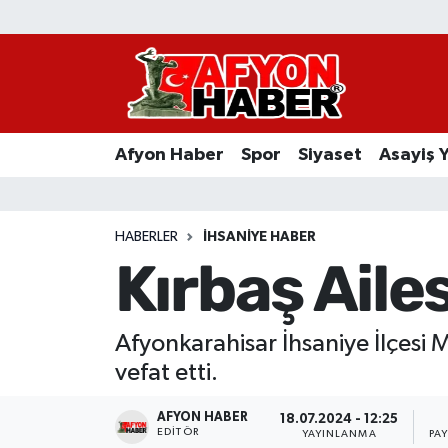
Afyon Haber
Siyaset
Afyon Haber
Spor
Siyaset
Asayiş 
Spor
Asayiş Yaşam
HABERLER
İHSANIYE HABER
Kırbaş Aile
Sağlık
Eğitim
Afyonkarahisar İhsaniye İlçesi 
vefat etti.
Sivil Toplum
AFYON HABER
18.07.2024 - 12:25
Ekonomi
EDITÖR
YAYINLANMA
PA