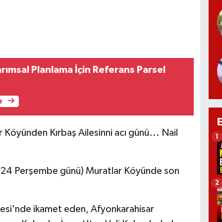
rımsal Planlama İçin Referans Parsel
e
r Köyünden Kırbaş Ailesinni acı günü... Nail
1
024 Perşembe günü) Muratlar Köyünde son
2
esi'nde ikamet eden, Afyonkarahisar