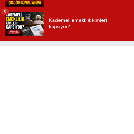
6
Kademeli emeklilik kimleri
kapsıyor?