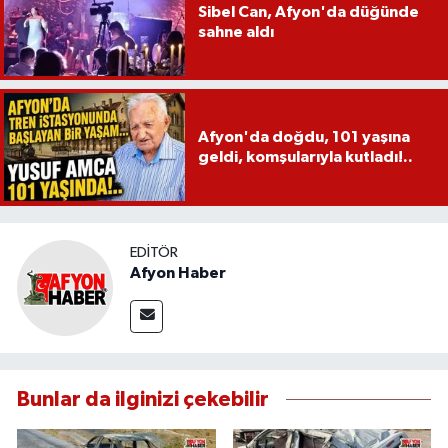
Sibel Can, Afyon'da düğünde
sahne aldı
Afyon'da doğdu, 101 yaşına
geldi, komşularıyla kutladı!..
EDITÖR
Afyon Haber
Bunlar da ilginizi çekebilir