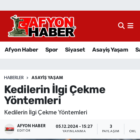
Afyon Haber
Siyaset
Afyon Haber
Spor
Siyaset
Asayiş Yaşam
S
Spor
Asayiş Yaşam
HABERLER
ASAYIŞ YAŞAM
Kedilerin İlgi Çekme
Sağlık
Yöntemleri
Eğitim
Kedilerin İlgi Çekme Yöntemleri
Sivil Toplum
AFYON HABER
05.12.2024 - 15:27
3
EDITÖR
YAYINLANMA
PAYLAŞIM
OKUN
Ekonomi