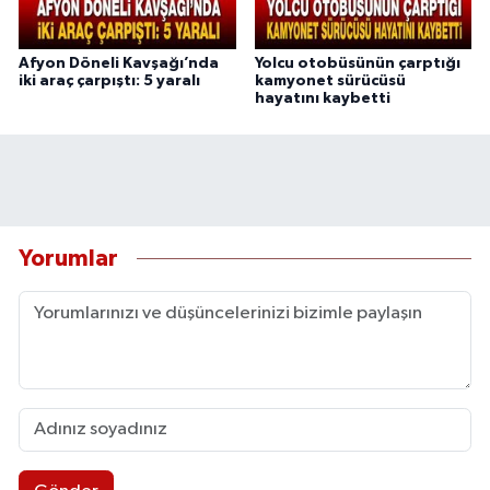
Afyon Döneli Kavşağı’nda
Yolcu otobüsünün çarptığı
iki araç çarpıştı: 5 yaralı
kamyonet sürücüsü
hayatını kaybetti
Yorumlar