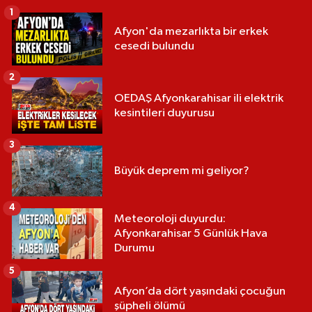
1
Afyon'da mezarlıkta bir erkek
cesedi bulundu
2
OEDAŞ Afyonkarahisar ili elektrik
kesintileri duyurusu
3
Büyük deprem mi geliyor?
4
Meteoroloji duyurdu:
Afyonkarahisar 5 Günlük Hava
Durumu
5
Afyon’da dört yaşındaki çocuğun
şüpheli ölümü