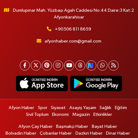
Dumlupınar Mah. Yüzbaşı Agah Caddesi No:44 Daire:3 Kat:2
Afyonkarahisar
+90506 811 8659
afyonhaber.com@gmail.com
Afyon Haber
Spor
Siyaset
Asayiş Yaşam
Sağlık
Eğitim
Sivil Toplum
Ekonomi
Magazin
Etkinlikler
Afyon Çay Haber
Başmakçı Haber
Bayat Haber
Bolvadin Haber
Çobanlar Haber
Dazkırı Haber
Dinar Haber