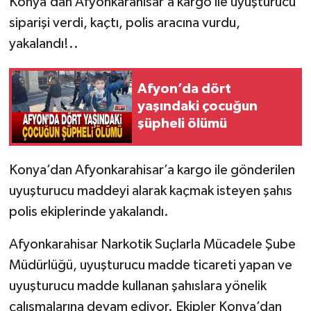
Konya’dan Afyonkarahisar’a kargo ile uyuşturucu
siparişi verdi, kaçtı, polis aracına vurdu,
yakalandı!..
Afyon’da dört
yaşındaki çocuğun
şüpheli ölümü
Konya’dan Afyonkarahisar’a kargo ile gönderilen
uyuşturucu maddeyi alarak kaçmak isteyen şahıs
polis ekiplerinde yakalandı.
Afyonkarahisar Narkotik Suçlarla Mücadele Şube
Müdürlüğü, uyuşturucu madde ticareti yapan ve
uyuşturucu madde kullanan şahıslara yönelik
çalışmalarına devam ediyor. Ekipler Konya’dan