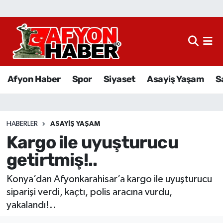
Afyon Haber
Siyaset
Afyon Haber
Spor
Siyaset
Asayiş Yaşam
S
Spor
Asayiş Yaşam
HABERLER
ASAYIŞ YAŞAM
Kargo ile uyuşturucu
Sağlık
getirtmiş!..
Eğitim
Konya’dan Afyonkarahisar’a kargo ile uyuşturucu
Sivil Toplum
siparişi verdi, kaçtı, polis aracına vurdu,
yakalandı!..
Ekonomi