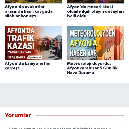
Afyon’da avukatlar
Afyon'da mezarlıktaki
arasında kanlı kavgada
ölümle ilgili olayın detayları
silahlar konuştu
belli oldu
Afyon’da kamyonetler
Meteoroloji duyurdu:
çarpıştı
Afyonkarahisar 5 Günlük
Hava Durumu
Yorumlar