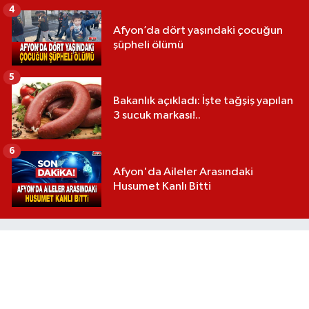
4
Afyon’da dört yaşındaki çocuğun
şüpheli ölümü
5
Bakanlık açıkladı: İşte tağşiş yapılan
3 sucuk markası!..
6
Afyon'da Aileler Arasındaki
Husumet Kanlı Bitti