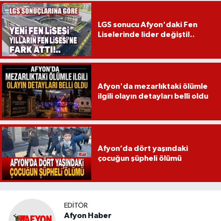
LGS sonucu Afyon'daki Fen
Liselerinde lider değişti!..
Afyon'da mezarlıktaki ölümle
ilgili olayın detayları belli oldu
Afyon’da dört yaşındaki
çocuğun şüpheli ölümü
EDITÖR
Afyon Haber