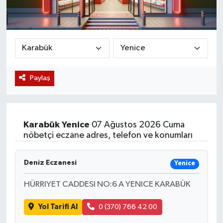
Magazin
Etkinlikler
Paylaş
Karabük
Yenice
07 Ağustos 2026 Cuma
nöbetçi eczane adres, telefon ve konumları
Deniz Eczanesi
Yenice
HÜRRIYET CADDESI NO:6 A YENICE KARABÜK
Yol Tarifi Al
0 (370) 766 42 00