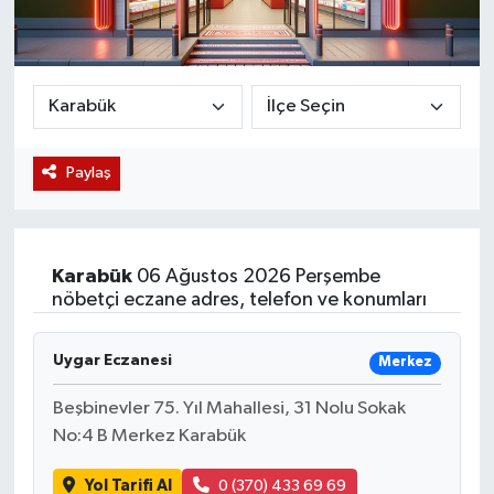
Magazin
Etkinlikler
Paylaş
Karabük
06 Ağustos 2026 Perşembe
nöbetçi eczane adres, telefon ve konumları
Uygar Eczanesi
Merkez
Beşbinevler 75. Yıl Mahallesi, 31 Nolu Sokak
No:4 B Merkez Karabük
Yol Tarifi Al
0 (370) 433 69 69