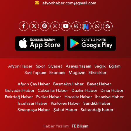
afyonhaber.com@gmail.com
Afyon Haber
Spor
Siyaset
Asayiş Yaşam
Sağlık
Eğitim
Sivil Toplum
Ekonomi
Magazin
Etkinlikler
Afyon Çay Haber
Başmakçı Haber
Bayat Haber
Bolvadin Haber
Çobanlar Haber
Dazkırı Haber
Dinar Haber
Emirdağ Haber
Evciler Haber
Hocalar Haber
İhsaniye Haber
İscehisar Haber
Kızılören Haber
Sandıklı Haber
Sinanpaşa Haber
Şuhut Haber
Sultandağı haber
Haber Yazılımı:
TE Bilişim