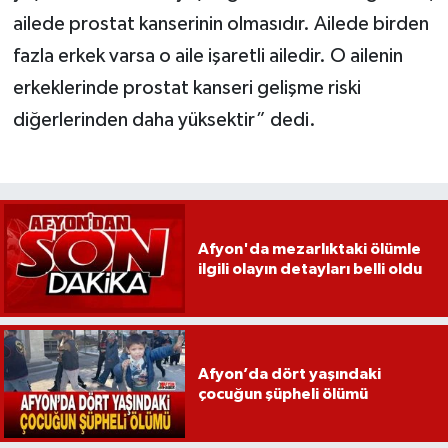
ailede prostat kanserinin olmasıdır. Ailede birden
fazla erkek varsa o aile işaretli ailedir. O ailenin
erkeklerinde prostat kanseri gelişme riski
diğerlerinden daha yüksektir” dedi.
Afyon'da mezarlıktaki ölümle
ilgili olayın detayları belli oldu
Afyon’da dört yaşındaki
çocuğun şüpheli ölümü