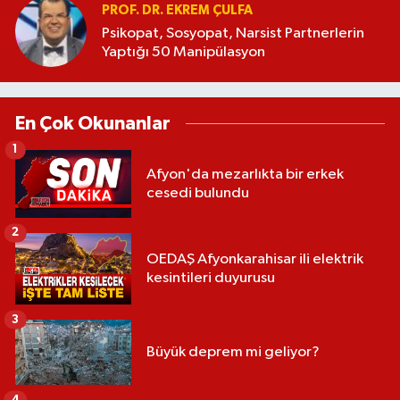
PROF. DR. EKREM ÇULFA
Psikopat, Sosyopat, Narsist Partnerlerin
Yaptığı 50 Manipülasyon
En Çok Okunanlar
1
Afyon'da mezarlıkta bir erkek
cesedi bulundu
2
OEDAŞ Afyonkarahisar ili elektrik
kesintileri duyurusu
3
Büyük deprem mi geliyor?
4