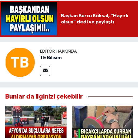
Başkan Burcu Köksal, "Hayırlı
olsun" dedi ve paylaştı
EDITÖR HAKKINDA
TE Bilisim
Bunlar da ilginizi çekebilir