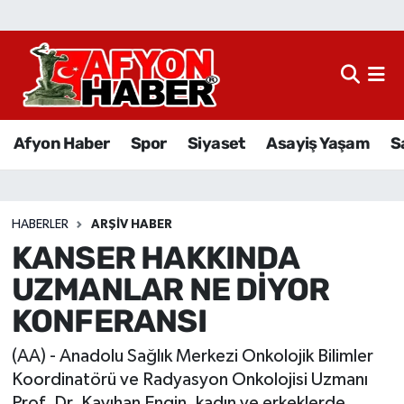
Afyon Haber
Siyaset
Afyon Haber
Spor
Siyaset
Asayiş Yaşam
S
Spor
Asayiş Yaşam
HABERLER
ARŞIV HABER
KANSER HAKKINDA
Sağlık
UZMANLAR NE DİYOR
Eğitim
KONFERANSI
Sivil Toplum
(AA) - Anadolu Sağlık Merkezi Onkolojik Bilimler
Koordinatörü ve Radyasyon Onkolojisi Uzmanı
Ekonomi
Prof. Dr. Kayıhan Engin, kadın ve erkeklerde