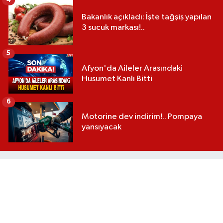
Bakanlık açıkladı: İşte tağşiş yapılan
3 sucuk markası!..
5
Afyon'da Aileler Arasındaki
Husumet Kanlı Bitti
6
Motorine dev indirim!.. Pompaya
yansıyacak