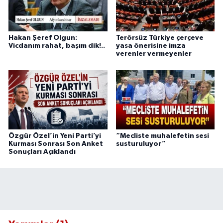
Hakan Şeref Olgun:
Terörsüz Türkiye çerçeve
Vicdanım rahat, başım dik!..
yasa önerisine imza
verenler vermeyenler
Özgür Özel’in Yeni Parti’yi
“Mecliste muhalefetin sesi
Kurması Sonrası Son Anket
susturuluyor”
Sonuçları Açıklandı