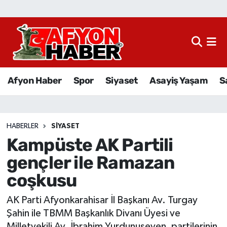
Afyon Haber
Siyaset
Afyon Haber
Spor
Siyaset
Asayiş Yaşam
S
Spor
Asayiş Yaşam
HABERLER
SIYASET
Kampüste AK Partili
Sağlık
gençler ile Ramazan
Eğitim
coşkusu
Sivil Toplum
AK Parti Afyonkarahisar İl Başkanı Av. Turgay
Şahin ile TBMM Başkanlık Divanı Üyesi ve
Ekonomi
Milletvekili Av. İbrahim Yurdunuseven, partilerinin