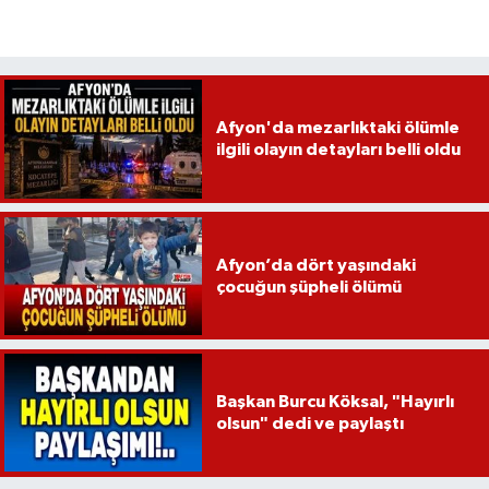
Afyon'da mezarlıktaki ölümle
ilgili olayın detayları belli oldu
Afyon’da dört yaşındaki
çocuğun şüpheli ölümü
Başkan Burcu Köksal, "Hayırlı
olsun" dedi ve paylaştı