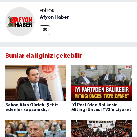
EDITÖR
Afyon Haber
Bunlar da ilginizi çekebilir
Bakan Akın Gürlek: Şehit
İYİ Parti’den Balıkesir
edenler kapsam dışı
Mitingi öncesi TV3’e ziyaret