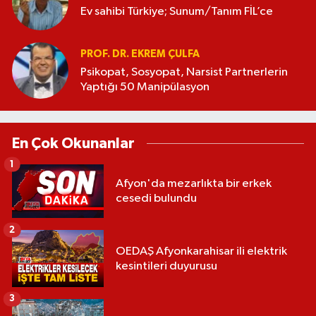
Ev sahibi Türkiye; Sunum/Tanım FİL’ce
PROF. DR. EKREM ÇULFA
Psikopat, Sosyopat, Narsist Partnerlerin
Yaptığı 50 Manipülasyon
En Çok Okunanlar
1
Afyon'da mezarlıkta bir erkek
cesedi bulundu
2
OEDAŞ Afyonkarahisar ili elektrik
kesintileri duyurusu
3