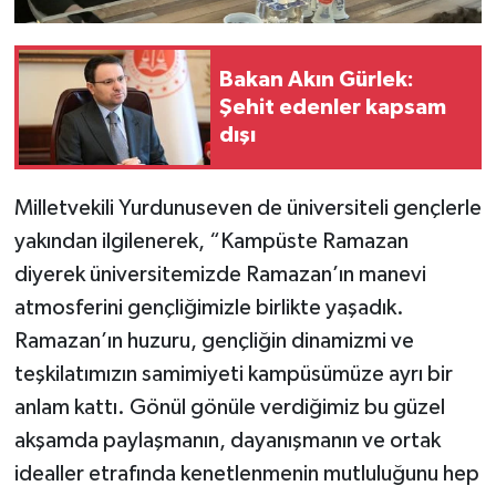
Bakan Akın Gürlek:
Şehit edenler kapsam
dışı
Milletvekili Yurdunuseven de üniversiteli gençlerle
yakından ilgilenerek, “Kampüste Ramazan
diyerek üniversitemizde Ramazan’ın manevi
atmosferini gençliğimizle birlikte yaşadık.
Ramazan’ın huzuru, gençliğin dinamizmi ve
teşkilatımızın samimiyeti kampüsümüze ayrı bir
anlam kattı. Gönül gönüle verdiğimiz bu güzel
akşamda paylaşmanın, dayanışmanın ve ortak
idealler etrafında kenetlenmenin mutluluğunu hep