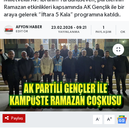
Ramazan etkinlikleri kapsamında AK Gençlik ile bir
Magazin
araya gelerek “İftara 5 Kala” programına katıldı.
Etkinlikler
AFYON HABER
23.02.2026 - 09:21
1
EDITÖR
YAYINLANMA
PAYLAŞIM
OKUN
Paylaş
-
+
A
A