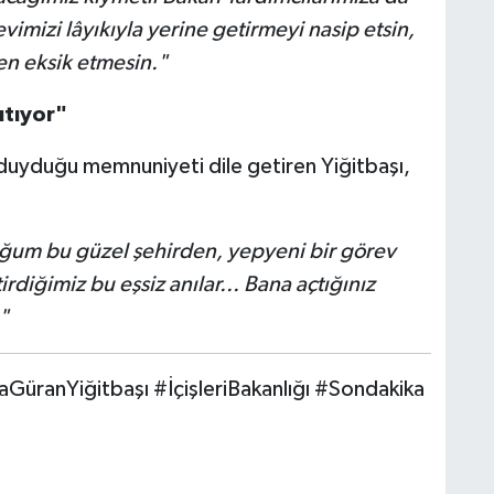
imizi lâyıkıyla yerine getirmeyi nasip etsin,
en eksik etmesin."
sıtıyor"
uyduğu memnuniyeti dile getiren Yiğitbaşı,
um bu güzel şehirden, yepyeni bir görev
ktirdiğimiz bu eşsiz anılar... Bana açtığınız
"
üranYiğitbaşı #İçişleriBakanlığı #Sondakika