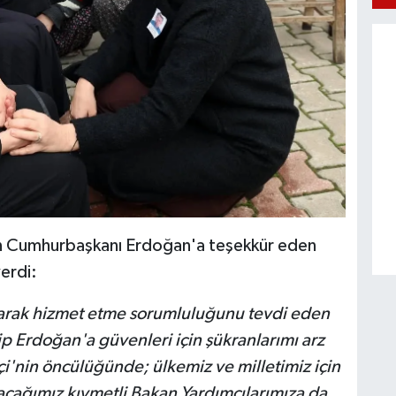
den Cumhurbaşkanı Erdoğan'a teşekkür eden
verdi:
 olarak hizmet etme sorumluluğunu tevdi eden
 Erdoğan'a güvenleri için şükranlarımı arz
i'nin öncülüğünde; ülkemiz ve milletimiz için
acağımız kıymetli Bakan Yardımcılarımıza da