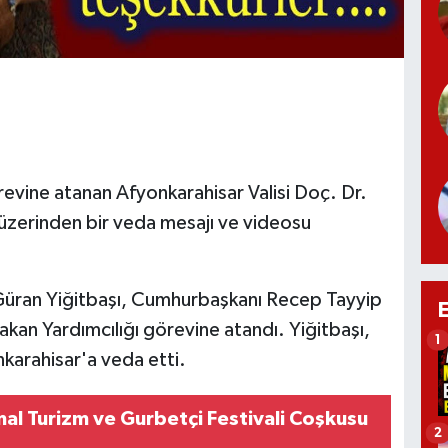
örevine atanan Afyonkarahisar Valisi Doç. Dr.
üzerinden bir veda mesajı ve videosu
 Güran Yiğitbaşı, Cumhurbaşkanı Recep Tayyip
akan Yardımcılığı görevine atandı. Yiğitbaşı,
1
karahisar'a veda etti.
al Turizm ve Gurbetçi Festivali Coşkusu
2