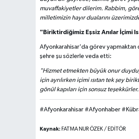
muvaffakiyetler dilerim. Rabbim, görev
milletimizin hayır dualarını üzerimizd
"Biriktirdiğimiz Eşsiz Anılar İçimi I
Afyonkarahisar'da görev yapmaktan d
şehre şu sözlerle veda etti:
"Hizmet etmekten büyük onur duyduğ
için ayrılırken içimi ısıtan tek şey biri
gönül kapıları için sonsuz teşekkürler.
#Afyonkarahisar #Afyonhaber #KübraG
Kaynak:
FATMA NUR ÖZEK / EDİTÖR