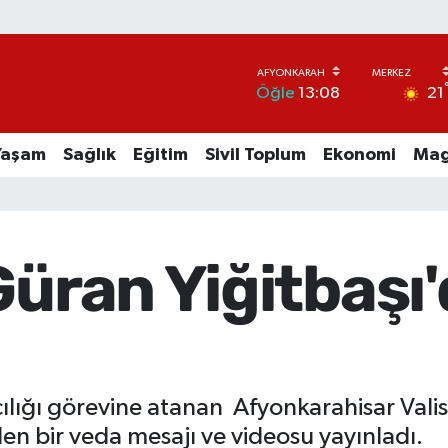
21
Öğle
13:08
Yaşam
Sağlık
Eğitim
Sivil Toplum
Ekonomi
Mag
Güran Yiğitbaşı
cılığı görevine atanan Afyonkarahisar Vali
en bir veda mesajı ve videosu yayınladı.