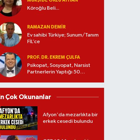
MÜRŞIDE OKLU AYHAN
Köroğlu Beli...
RAMAZAN DEMİR
Ev sahibi Türkiye; Sunum/Tanım
FİL’ce
PROF. DR. EKREM ÇULFA
Psikopat, Sosyopat, Narsist
Partnerlerin Yaptığı 50
Manipülasyon
En Çok Okunanlar
Afyon'da mezarlıkta bir
erkek cesedi bulundu