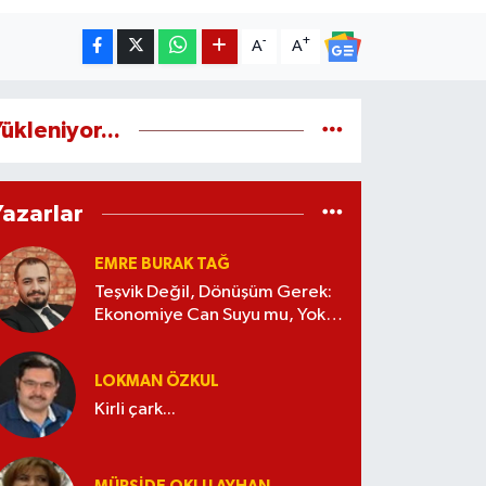
-
+
A
A
ükleniyor...
Yazarlar
EMRE BURAK TAĞ
Teşvik Değil, Dönüşüm Gerek:
Ekonomiye Can Suyu mu, Yoksa
Kaynak İsrafı mı?
LOKMAN ÖZKUL
Kirli çark...