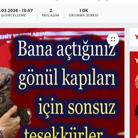
.03.2026 - 10:57
2
1 DK
GÜNCELLEME
PAYLAŞIM
OKUNMA SÜRESI
Y