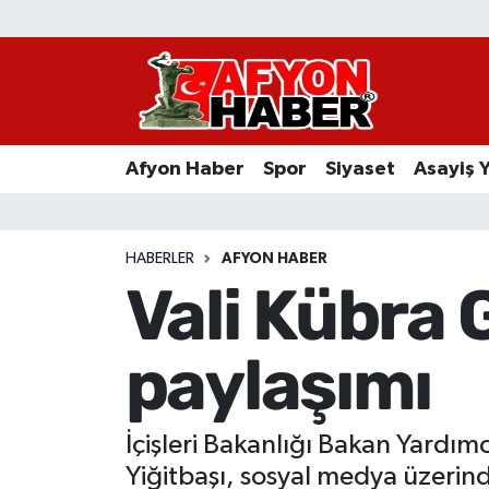
Afyon Haber
Siyaset
Afyon Haber
Spor
Siyaset
Asayiş 
Spor
Asayiş Yaşam
HABERLER
AFYON HABER
Vali Kübra 
Sağlık
paylaşımı
Eğitim
Sivil Toplum
İçişleri Bakanlığı Bakan Yardım
Ekonomi
Yiğitbaşı, sosyal medya üzerind