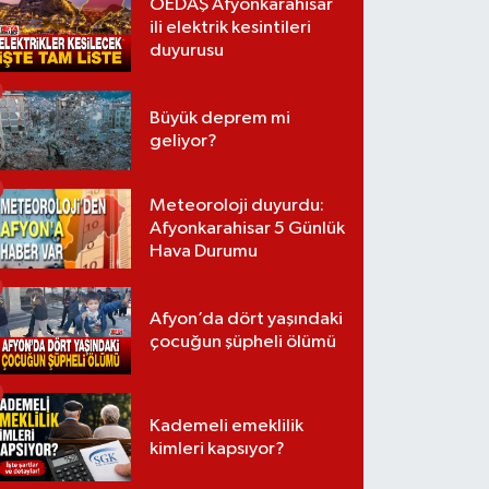
OEDAŞ Afyonkarahisar
ili elektrik kesintileri
duyurusu
Büyük deprem mi
geliyor?
Meteoroloji duyurdu:
Afyonkarahisar 5 Günlük
Hava Durumu
Afyon’da dört yaşındaki
çocuğun şüpheli ölümü
Kademeli emeklilik
kimleri kapsıyor?