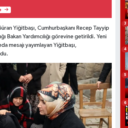
e
3
 Güran Yiğitbaşı, Cumhurbaşkanı Recep Tayyip
ığı Bakan Yardımcılığı görevine getirildi. Yeni
eda mesajı yayımlayan Yiğitbaşı,
4
ndu.
5
6