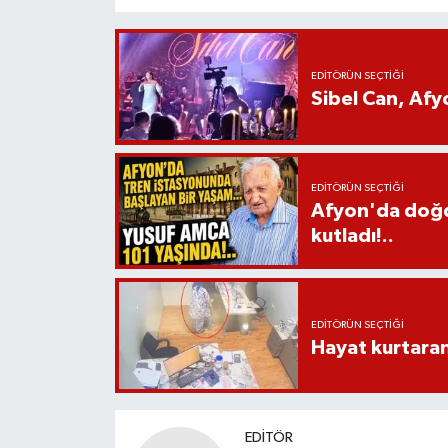
EDITÖRÜN SEÇTIĞI
Sibel Can, Af
EDITÖRÜN SEÇTIĞI
Afyon'da doğdu
kutladı!..
EDITÖRÜN SEÇTIĞI
Hayat kurtara
EDITÖR