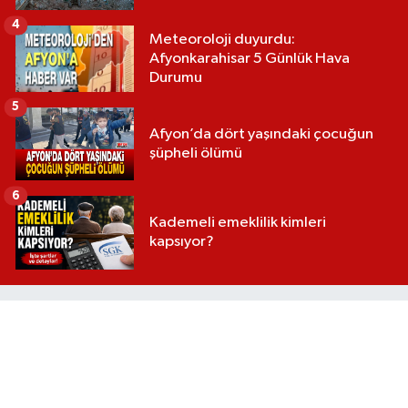
4
Meteoroloji duyurdu:
Afyonkarahisar 5 Günlük Hava
Durumu
5
Afyon’da dört yaşındaki çocuğun
şüpheli ölümü
6
Kademeli emeklilik kimleri
kapsıyor?