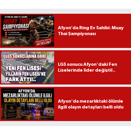
Afyon’da Ring Ev Sahibi: Muay
Thai Şampiyonası
LGS sonucu Afyon'daki Fen
Liselerinde lider değişti!..
Afyon'da mezarlıktaki ölümle
ilgili olayın detayları belli oldu