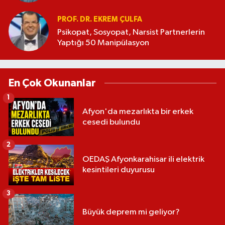
PROF. DR. EKREM ÇULFA
Psikopat, Sosyopat, Narsist Partnerlerin
Yaptığı 50 Manipülasyon
En Çok Okunanlar
1
Afyon'da mezarlıkta bir erkek
cesedi bulundu
2
OEDAŞ Afyonkarahisar ili elektrik
kesintileri duyurusu
3
Büyük deprem mi geliyor?