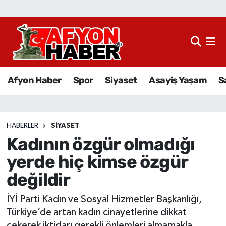
Afyon Haber
Siyaset
Afyon Haber
Spor
Siyaset
Asayiş Yaşam
S
Spor
Asayiş Yaşam
HABERLER
SIYASET
Kadının özgür olmadığı
Sağlık
yerde hiç kimse özgür
Eğitim
değildir
Sivil Toplum
İYİ Parti Kadın ve Sosyal Hizmetler Başkanlığı,
Türkiye’de artan kadın cinayetlerine dikkat
Ekonomi
çekerek iktidarı gerekli önlemleri almamakla