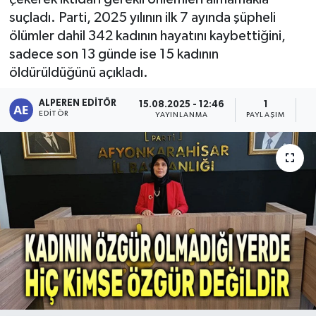
suçladı. Parti, 2025 yılının ilk 7 ayında şüpheli
Magazin
ölümler dahil 342 kadının hayatını kaybettiğini,
sadece son 13 günde ise 15 kadının
Etkinlikler
öldürüldüğünü açıkladı.
ALPEREN EDITÖR
15.08.2025 - 12:46
1
EDITÖR
YAYINLANMA
PAYLAŞIM
O