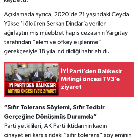
Açıklamada ayrıca, 2020’de 21 yaşındaki Ceyda
Yüksel’i öldüren Serkan Dindar’a verilen
ağırlaştırılmış müebbet hapis cezasının Yargıtay
tarafından “elem ve öfkeyle işlenme”
gerekçesiyle 18 yıla indirildiği hatırlatıldı.
İYİ Parti’den Balıkesir
Mitingi öncesi TV3’e
ziyaret
“Sıfır Tolerans Söylemi, Sıfır Tedbir
Gerçeğine Dönüşmüş Durumda”
Parti yetkilileri, AK Parti iktidarının kadın
cinayetleri karşısındaki “sıfır tolerans” söyleminin