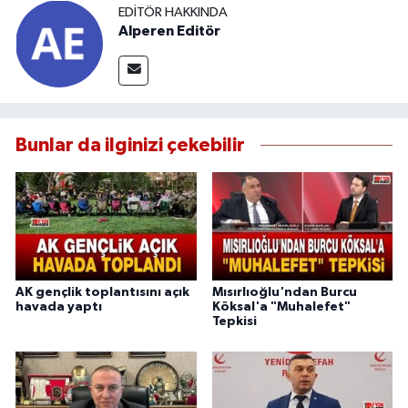
EDITÖR HAKKINDA
Alperen Editör
Bunlar da ilginizi çekebilir
AK gençlik toplantısını açık
Mısırlıoğlu'ndan Burcu
havada yaptı
Köksal'a "Muhalefet"
Tepkisi