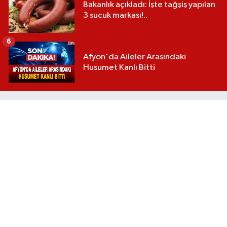
Bakanlık açıkladı: İşte tağşiş yapılan
3 sucuk markası!..
6
Afyon'da Aileler Arasındaki
Husumet Kanlı Bitti