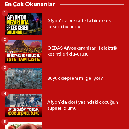
En Çok Okunanlar
1
Afyon'da mezarlıkta bir erkek
cesedi bulundu
2
OEDAŞ Afyonkarahisar ili elektrik
kesintileri duyurusu
3
Büyük deprem mi geliyor?
4
Afyon’da dört yaşındaki çocuğun
şüpheli ölümü
5