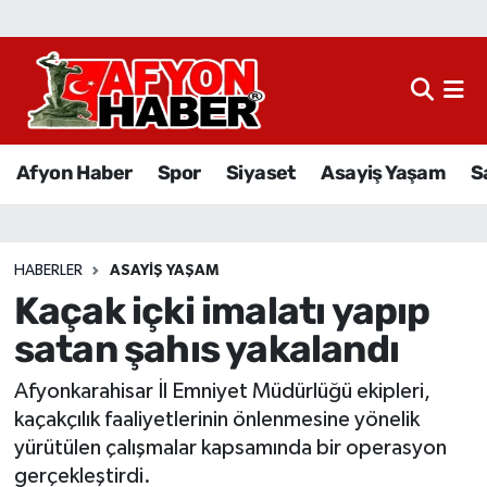
Afyon Haber
Siyaset
Afyon Haber
Spor
Siyaset
Asayiş Yaşam
S
Spor
Asayiş Yaşam
HABERLER
ASAYIŞ YAŞAM
Kaçak içki imalatı yapıp
Sağlık
satan şahıs yakalandı
Eğitim
Afyonkarahisar İl Emniyet Müdürlüğü ekipleri,
Sivil Toplum
kaçakçılık faaliyetlerinin önlenmesine yönelik
yürütülen çalışmalar kapsamında bir operasyon
Ekonomi
gerçekleştirdi.