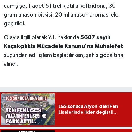
cam şişe, 1 adet 5 litrelik etil alkol bidonu, 30
gram anason bitkisi, 20 ml anason aroması ele
geçirildi.
Olayla ilgili olarak Y.İ. hakkında
5607 sayılı
Kaçakçılıkla Mücadele Kanunu’na Muhalefet
suçundan adli işlem başlatılırken, şahıs gözaltına
alındı.
LGS sonucu Afyon'daki Fen
Liselerinde lider değişti!..