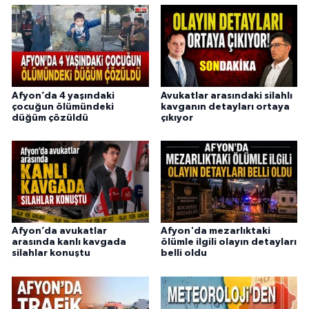
Afyon’da 4 yaşındaki
Avukatlar arasındaki silahlı
çocuğun ölümündeki
kavganın detayları ortaya
düğüm çözüldü
çıkıyor
Afyon’da avukatlar
Afyon'da mezarlıktaki
arasında kanlı kavgada
ölümle ilgili olayın detayları
silahlar konuştu
belli oldu