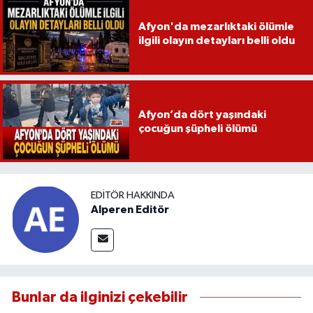
Afyon'da mezarlıktaki ölümle
ilgili olayın detayları belli oldu
Afyon’da dört yaşındaki
çocuğun şüpheli ölümü
EDITÖR HAKKINDA
Alperen Editör
Bunlar da ilginizi çekebilir