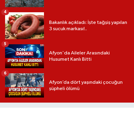
4
Bakanlık açıkladı: İşte tağşiş yapılan
3 sucuk markası!..
5
Afyon'da Aileler Arasındaki
Husumet Kanlı Bitti
6
Afyon’da dört yaşındaki çocuğun
şüpheli ölümü