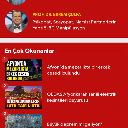
PROF. DR. EKREM ÇULFA
Psikopat, Sosyopat, Narsist Partnerlerin
Yaptığı 50 Manipülasyon
En Çok Okunanlar
1
Afyon'da mezarlıkta bir erkek
cesedi bulundu
2
OEDAŞ Afyonkarahisar ili elektrik
kesintileri duyurusu
3
Büyük deprem mi geliyor?