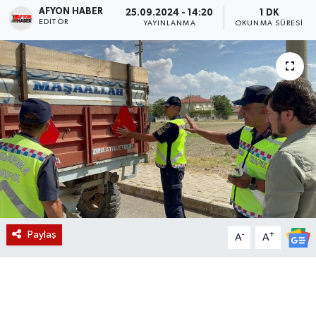
AFYON HABER
25.09.2024 - 14:20
1 DK
EDITÖR
Magazin
YAYINLANMA
OKUNMA SÜRESI
Etkinlikler
Paylaş
-
+
A
A