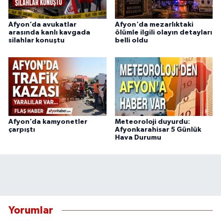
Afyon’da avukatlar
Afyon'da mezarlıktaki
arasında kanlı kavgada
ölümle ilgili olayın detayları
silahlar konuştu
belli oldu
Afyon’da kamyonetler
Meteoroloji duyurdu:
çarpıştı
Afyonkarahisar 5 Günlük
Hava Durumu
Yorumlar