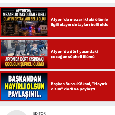
Afyon'da mezarlıktaki ölümle
ilgili olayın detayları belli oldu
Afyon’da dört yaşındaki
çocuğun şüpheli ölümü
Başkan Burcu Köksal, "Hayırlı
olsun" dedi ve paylaştı
EDITÖR