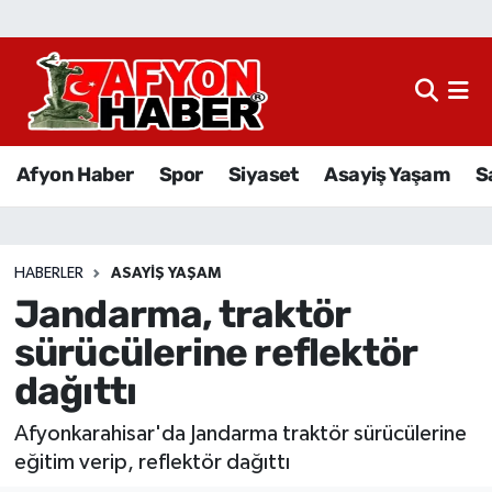
Afyon Haber
Siyaset
Afyon Haber
Spor
Siyaset
Asayiş Yaşam
S
Spor
Asayiş Yaşam
HABERLER
ASAYIŞ YAŞAM
Jandarma, traktör
Sağlık
sürücülerine reflektör
Eğitim
dağıttı
Sivil Toplum
Afyonkarahisar'da Jandarma traktör sürücülerine
eğitim verip, reflektör dağıttı
Ekonomi