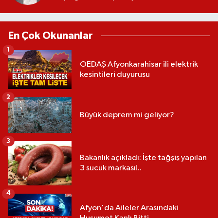
En Çok Okunanlar
1
OEDAŞ Afyonkarahisar ili elektrik
kesintileri duyurusu
2
Büyük deprem mi geliyor?
3
Bakanlık açıkladı: İşte tağşiş yapılan
3 sucuk markası!..
4
Afyon'da Aileler Arasındaki