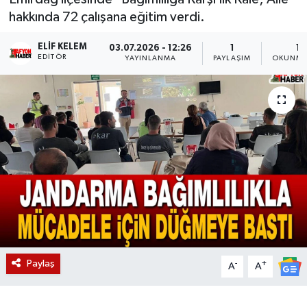
hakkında 72 çalışana eğitim verdi.
Magazin
ELIF KELEM
03.07.2026 - 12:26
1
1 
EDITÖR
Etkinlikler
YAYINLANMA
PAYLAŞIM
OKUNMA
Paylaş
-
+
A
A