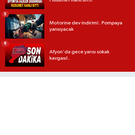
Husumet Kanlı Bitti
5
Motorine dev indirim!.. Pompaya
yansıyacak
6
Afyon'da gece yarısı sokak
kavgası!..