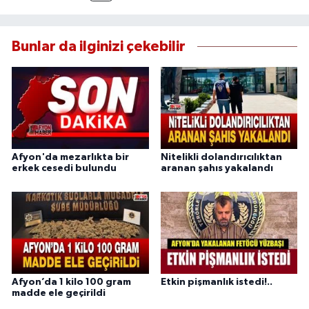
Bunlar da ilginizi çekebilir
Afyon'da mezarlıkta bir
Nitelikli dolandırıcılıktan
erkek cesedi bulundu
aranan şahıs yakalandı
Afyon’da 1 kilo 100 gram
Etkin pişmanlık istedi!..
madde ele geçirildi