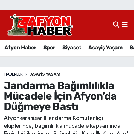
Afyon Haber
Siyaset
Afyon Haber
Spor
Siyaset
Asayiş Yaşam
S
Spor
Asayiş Yaşam
HABERLER
ASAYIŞ YAŞAM
Jandarma Bağımlılıkla
Sağlık
Mücadele İçin Afyon’da
Eğitim
Düğmeye Bastı
Sivil Toplum
Afyonkarahisar İl Jandarma Komutanlığı
ekiplerince, bağımlılıkla mücadele kapsamında
Ekonomi
Emirdağ ilçesinde "Bağımlılığa Karşı İlk Kale; Aile"