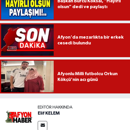
Başkan Burcu Köksal, "Hayırlı
olsun" dedi ve paylaştı
Afyon'da mezarlıkta bir erkek
cesedi bulundu
Afyonlu Milli futbolcu Orkun
Kökçü'nin acı günü
EDITÖR HAKKINDA
Elif KELEM