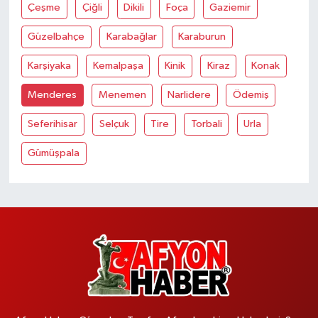
Çeşme
Çiğli
Dikili
Foça
Gaziemir
Güzelbahçe
Karabağlar
Karaburun
Karşiyaka
Kemalpaşa
Kinik
Kiraz
Konak
Menderes
Menemen
Narlidere
Ödemiş
Seferihisar
Selçuk
Tire
Torbali
Urla
Gümüşpala