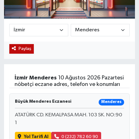
Magazin
Etkinlikler
Paylaş
İzmir
Menderes
10 Ağustos 2026 Pazartesi
nöbetçi eczane adres, telefon ve konumları
Büyük Menderes Eczanesi
Menderes
ATATÜRK CD. KEMALPASA MAH. 103 SK. NO:90
1
Yol Tarifi Al
0 (232) 782 60 90