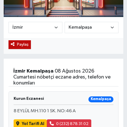
Magazin
Etkinlikler
Paylaş
İzmir
Kemalpaşa
08 Ağustos 2026
Cumartesi nöbetçi eczane adres, telefon ve
konumları
Kurun Eczanesi
Kemalpaşa
8 EYLÜL MH.110 1 SK. NO:46 A
Yol Tarifi Al
0 (232) 878 31 02