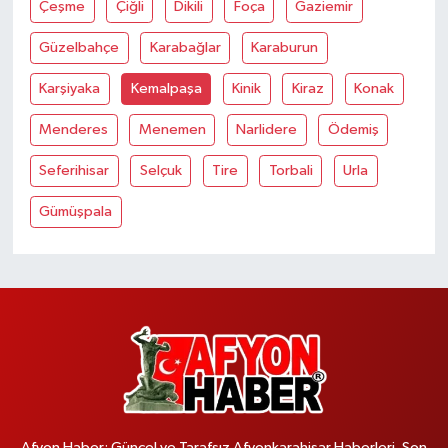
Çeşme
Çiğli
Dikili
Foça
Gaziemir
Güzelbahçe
Karabağlar
Karaburun
Karşiyaka
Kemalpaşa
Kinik
Kiraz
Konak
Menderes
Menemen
Narlidere
Ödemiş
Seferihisar
Selçuk
Tire
Torbali
Urla
Gümüşpala
Afyon Haber; Güncel ve Tarafsız Afyonkarahisar Haberleri, Son