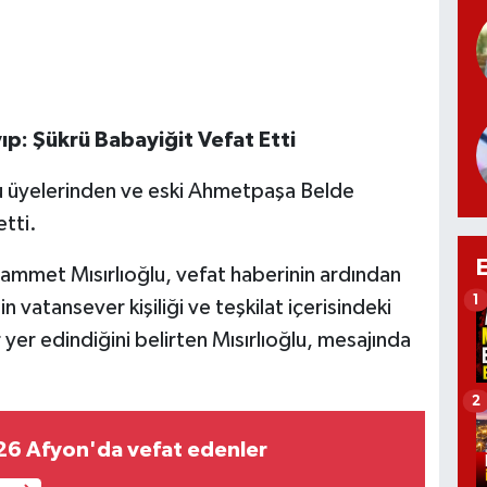
ıp: Şükrü Babayiğit Vefat Etti
ucu üyelerinden ve eski Ahmetpaşa Belde
tti.
hammet Mısırlıoğlu, vefat haberinin ardından
1
n vatansever kişiliği ve teşkilat içerisindeki
yer edindiğini belirten Mısırlıoğlu, mesajında
2
ustos 2026 Afyon'da vefat edenler