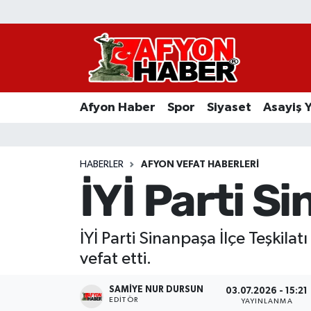
Afyon Haber
Siyaset
Afyon Haber
Spor
Siyaset
Asayiş 
Spor
Asayiş Yaşam
HABERLER
AFYON VEFAT HABERLERI
İYİ Parti S
Sağlık
Eğitim
İYİ Parti Sinanpaşa İlçe Teşkil
vefat etti.
Sivil Toplum
SAMIYE NUR DURSUN
03.07.2026 - 15:21
Ekonomi
EDITÖR
YAYINLANMA