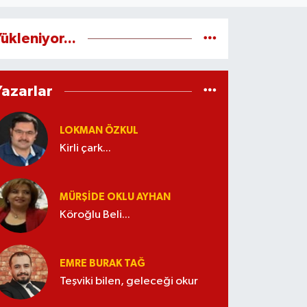
ükleniyor...
Yazarlar
LOKMAN ÖZKUL
Kirli çark...
MÜRŞIDE OKLU AYHAN
Köroğlu Beli...
EMRE BURAK TAĞ
Teşviki bilen, geleceği okur