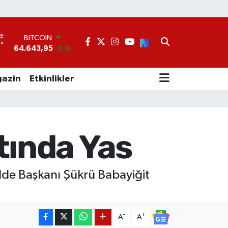
BITCOIN
64.643,95
0.16
°
9
DOLAR
47,6704
0
EURO
azin
Etkinlikler
55,0406
-0.08
STERLİN
64,2143
0
GRAM ALTIN
6500.87
0.12
tında Yas
BİST100
13.799
70
elde Başkanı Şükrü Babayiğit
-
+
A
A