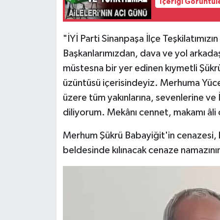
İçeriği Görüntül
"İYİ Parti Sinanpaşa İlçe Teşkilatımı
Başkanlarımızdan, dava ve yol arkadaşı
müstesna bir yer edinen kıymetli Şük
üzüntüsü içerisindeyiz. Merhuma Yüce 
üzere tüm yakınlarına, sevenlerine ve 
diliyorum. Mekânı cennet, makamı âli 
Merhum Şükrü Babayiğit'in cenazesi,
beldesinde kılınacak cenaze namazını