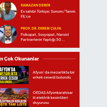
RAMAZAN DEMİR
Ev sahibi Türkiye; Sunum/Tanım
FİL’ce
PROF. DR. EKREM ÇULFA
Psikopat, Sosyopat, Narsist
Partnerlerin Yaptığı 50
Manipülasyon
En Çok Okunanlar
Afyon'da mezarlıkta bir
erkek cesedi bulundu
OEDAŞ Afyonkarahisar
ili elektrik kesintileri
duyurusu