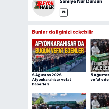
Samiye Nur Dursun
Bunlar da ilginizi çekebilir
6 Ağustos 2026
5 Ağusto
Afyonkarahisar vefat
vefat ede
haberleri