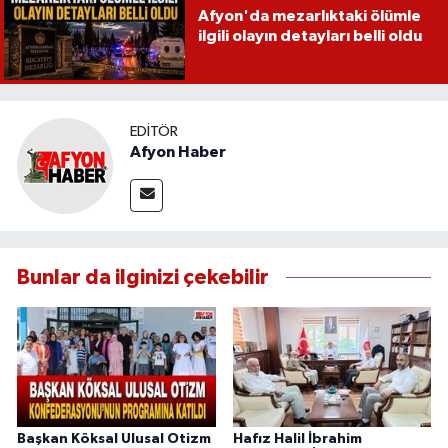
Afyon'da mezarlıktaki ölümle
ilgili olayın detayları belli oldu
EDITÖR
Afyon Haber
Bunlar da ilginizi çekebilir
Başkan Köksal Ulusal Otizm
Hafız Halil İbrahim