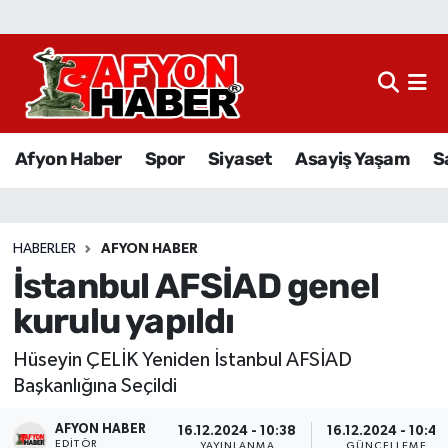
Afyon Haber
Siyaset
Afyon Haber
Spor
Siyaset
Asayiş Yaşam
S
Spor
Asayiş Yaşam
HABERLER
AFYON HABER
İstanbul AFSİAD genel
Sağlık
kurulu yapıldı
Eğitim
Hüseyin ÇELİK Yeniden İstanbul AFSİAD
Sivil Toplum
Başkanlığına Seçildi
AFYON HABER
Ekonomi
16.12.2024 - 10:38
16.12.2024 - 10:43
EDITÖR
YAYINLANMA
GÜNCELLEME