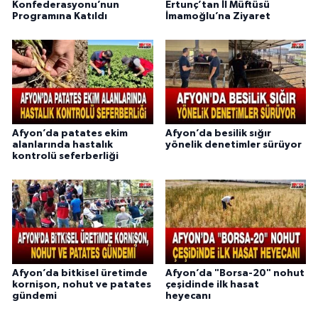
Konfederasyonu’nun
Ertunç’tan İl Müftüsü
Programına Katıldı
İmamoğlu’na Ziyaret
Afyon’da patates ekim
Afyon’da besilik sığır
alanlarında hastalık
yönelik denetimler sürüyor
kontrolü seferberliği
Afyon’da bitkisel üretimde
Afyon’da "Borsa-20" nohut
kornişon, nohut ve patates
çeşidinde ilk hasat
gündemi
heyecanı