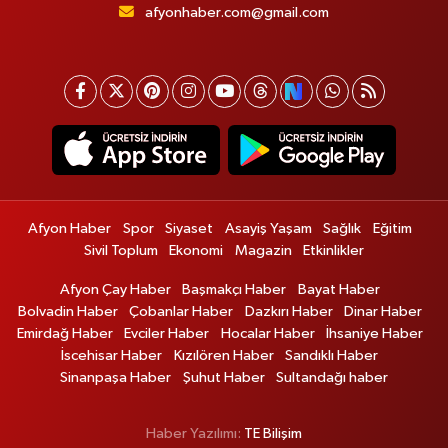
afyonhaber.com@gmail.com
Afyon Haber
Spor
Siyaset
Asayiş Yaşam
Sağlık
Eğitim
Sivil Toplum
Ekonomi
Magazin
Etkinlikler
Afyon Çay Haber
Başmakçı Haber
Bayat Haber
Bolvadin Haber
Çobanlar Haber
Dazkırı Haber
Dinar Haber
Emirdağ Haber
Evciler Haber
Hocalar Haber
İhsaniye Haber
İscehisar Haber
Kızılören Haber
Sandıklı Haber
Sinanpaşa Haber
Şuhut Haber
Sultandağı haber
Haber Yazılımı:
TE Bilişim