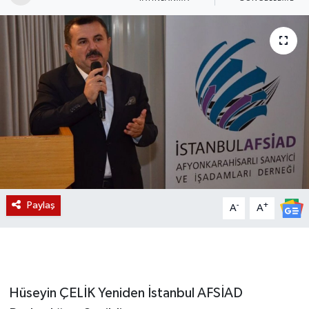
Magazin
Etkinlikler
Paylaş
-
+
A
A
Hüseyin ÇELİK Yeniden İstanbul AFSİAD