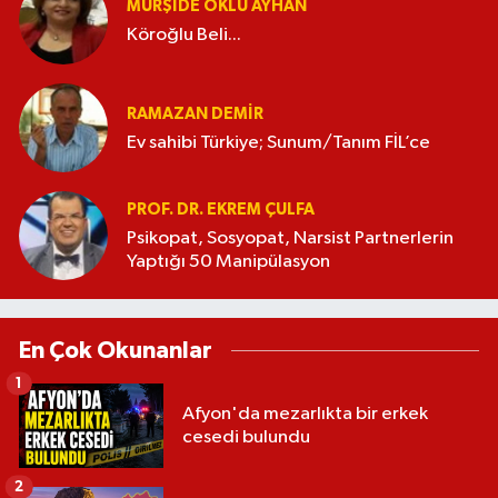
MÜRŞIDE OKLU AYHAN
Köroğlu Beli...
RAMAZAN DEMİR
Ev sahibi Türkiye; Sunum/Tanım FİL’ce
PROF. DR. EKREM ÇULFA
Psikopat, Sosyopat, Narsist Partnerlerin
Yaptığı 50 Manipülasyon
En Çok Okunanlar
1
Afyon'da mezarlıkta bir erkek
cesedi bulundu
2