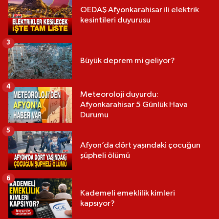
OEDAŞ Afyonkarahisar ili elektrik
kesintileri duyurusu
3
Büyük deprem mi geliyor?
4
Meteoroloji duyurdu:
Afyonkarahisar 5 Günlük Hava
Durumu
5
Afyon’da dört yaşındaki çocuğun
şüpheli ölümü
6
Kademeli emeklilik kimleri
kapsıyor?