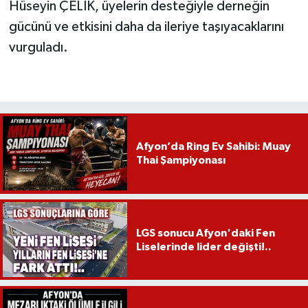
Hüseyin ÇELİK, üyelerin desteğiyle derneğin
gücünü ve etkisini daha da ileriye taşıyacaklarını
vurguladı.
Afyon’da Ring Ev Sahibi: Muay
Thai Şampiyonası
LGS sonucu Afyon'daki Fen
Liselerinde lider değişti!..