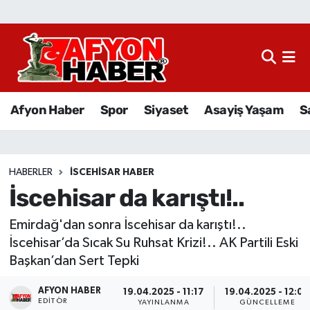
Afyon Haber
Siyaset
Afyon Haber
Spor
Siyaset
Asayiş Yaşam
S
Spor
Asayiş Yaşam
HABERLER
İSCEHISAR HABER
İscehisar da karıştı!..
Sağlık
Emirdağ'dan sonra İscehisar da karıştı!..
Eğitim
İscehisar’da Sıcak Su Ruhsat Krizi!.. AK Partili Eski
Başkan’dan Sert Tepki
Sivil Toplum
AFYON HABER
19.04.2025 - 11:17
19.04.2025 - 12:09
Ekonomi
EDITÖR
YAYINLANMA
GÜNCELLEME