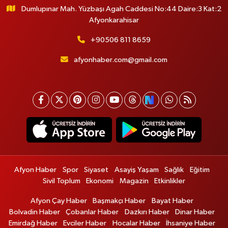
Dumlupınar Mah. Yüzbaşı Agah Caddesi No:44 Daire:3 Kat:2
Afyonkarahisar
+90506 811 8659
afyonhaber.com@gmail.com
Afyon Haber
Spor
Siyaset
Asayiş Yaşam
Sağlık
Eğitim
Sivil Toplum
Ekonomi
Magazin
Etkinlikler
Afyon Çay Haber
Başmakçı Haber
Bayat Haber
Bolvadin Haber
Çobanlar Haber
Dazkırı Haber
Dinar Haber
Emirdağ Haber
Evciler Haber
Hocalar Haber
İhsaniye Haber