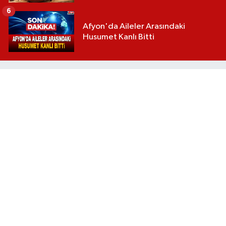
6
Afyon'da Aileler Arasındaki
Husumet Kanlı Bitti