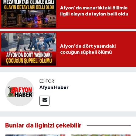
Afyon'da mezarlıktaki ölümle
ilgili olayın detayları belli oldu
Afyon’da dört yaşındaki
çocuğun şüpheli ölümü
EDITÖR
Afyon Haber
Bunlar da ilginizi çekebilir