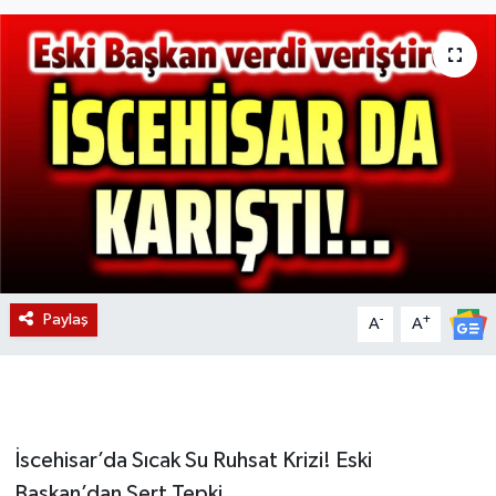
Magazin
Etkinlikler
Paylaş
-
+
A
A
İscehisar’da Sıcak Su Ruhsat Krizi! Eski
Başkan’dan Sert Tepki