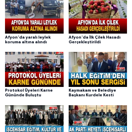
Afyon'da yaralı leylek
Afyon'da İlk Çilek Hasadı
koruma altına alındı
Gerçekleştirildi
Protokol Üyeleri Karne
Kaymakam ve Belediye
Gününde Buluştu
Başkanı Kurdele Kesti