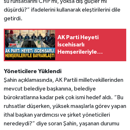
su ruhsatlarını CHP mi, yoksa dış güçler mi
düşürdü?” ifadelerini kullanarak eleştirilerini dile
getirdi.
AK Parti Heyeti
İscehisarlı
Hemşerileriyle
Bayramlaştı
Yöneticilere Yüklendi
Şahin açıklamasında, AK Partili milletvekillerinden
mevcut belediye başkanına, belediye
bürokratlarına kadar pek çok ismi hedef aldı. “Bu
ruhsatlar düşerken, yüksek maaşlarla görev yapan
ithal başkan yardımcısı ve şirket yöneticileri
neredeydi?” diye soran Şahin, yaşanan durumu