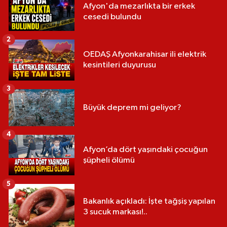
Afyon'da mezarlıkta bir erkek
cesedi bulundu
2
OEDAŞ Afyonkarahisar ili elektrik
kesintileri duyurusu
3
Büyük deprem mi geliyor?
4
Afyon’da dört yaşındaki çocuğun
şüpheli ölümü
5
Bakanlık açıkladı: İşte tağşiş yapılan
3 sucuk markası!..