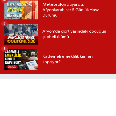
4
Meteoroloji duyurdu:
Afyonkarahisar 5 Günlük Hava
Durumu
5
Afyon’da dört yaşındaki çocuğun
şüpheli ölümü
6
Kademeli emeklilik kimleri
kapsıyor?