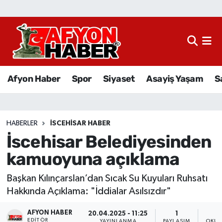
Afyon Haber
Siyaset
Afyon Haber
Spor
Siyaset
Asayiş Yaşam
S
Spor
Asayiş Yaşam
HABERLER
İSCEHISAR HABER
İscehisar Belediyesinden
Sağlık
kamuoyuna açıklama
Eğitim
Başkan Kılınçarslan’dan Sıcak Su Kuyuları Ruhsatı
Sivil Toplum
Hakkında Açıklama: "İddialar Asılsızdır"
AFYON HABER
Ekonomi
20.04.2025 - 11:25
1
EDITÖR
YAYINLANMA
PAYLAŞIM
OKUN