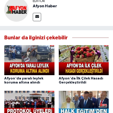
EDITÖR
Afyon Haber
Bunlar da ilginizi çekebilir
Afyon'da yaralı leylek
Afyon'da İlk Çilek Hasadı
koruma altına alındı
Gerçekleştirildi