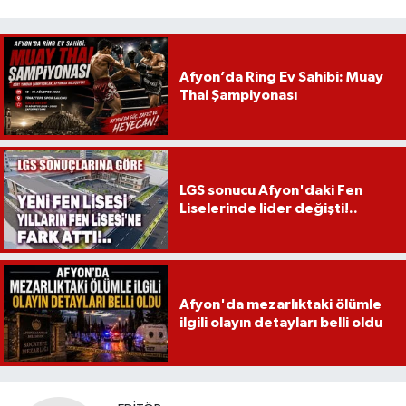
Afyon’da Ring Ev Sahibi: Muay
Thai Şampiyonası
LGS sonucu Afyon'daki Fen
Liselerinde lider değişti!..
Afyon'da mezarlıktaki ölümle
ilgili olayın detayları belli oldu