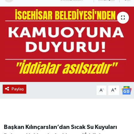
Magazin
Etkinlikler
Paylaş
-
+
A
A
Başkan Kılınçarslan’dan Sıcak Su Kuyuları