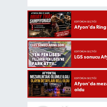
EDITÖRÜN SEÇTIĞI
Afyon’da Ring 
EDITÖRÜN SEÇTIĞI
LGS sonucu Afy
EDITÖRÜN SEÇTIĞI
Afyon'da mezarl
oldu