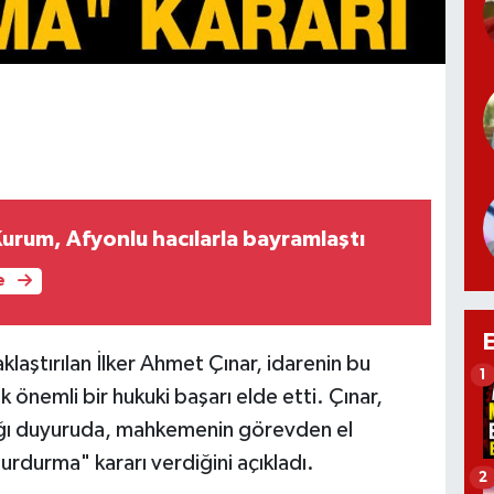
urum, Afyonlu hacılarla bayramlaştı
e
laştırılan İlker Ahmet Çınar, idarenin bu
1
k önemli bir hukuki başarı elde etti. Çınar,
ğı duyuruda, mahkemenin görevden el
rdurma" kararı verdiğini açıkladı.
2