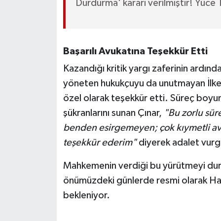
Durdurma' kararı verilmiştir! Yüce
Başarılı Avukatına Teşekkür Etti
Kazandığı kritik yargı zaferinin ardında
yöneten hukukçuyu da unutmayan İlke
özel olarak teşekkür etti. Süreç boy
şükranlarını sunan Çınar,
"Bu zorlu sür
benden esirgemeyen; çok kıymetli avu
teşekkür ederim"
diyerek adalet vurg
Mahkemenin verdiği bu yürütmeyi durd
önümüzdeki günlerde resmi olarak Halk
bekleniyor.