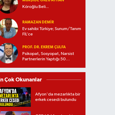
MÜRŞIDE OKLU AYHAN
Köroğlu Beli...
RAMAZAN DEMİR
Ev sahibi Türkiye; Sunum/Tanım
FİL’ce
PROF. DR. EKREM ÇULFA
Psikopat, Sosyopat, Narsist
Partnerlerin Yaptığı 50
Manipülasyon
En Çok Okunanlar
Afyon'da mezarlıkta bir
erkek cesedi bulundu