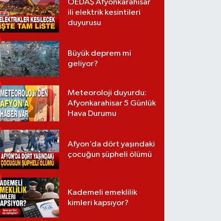
OEDAŞ Afyonkarahisar
ili elektrik kesintileri
duyurusu
Büyük deprem mi
geliyor?
Meteoroloji duyurdu:
Afyonkarahisar 5 Günlük
Hava Durumu
Afyon’da dört yaşındaki
çocuğun şüpheli ölümü
Kademeli emeklilik
kimleri kapsıyor?