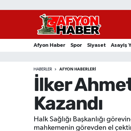
Afyon Haber
Siyaset
Afyon Haber
Spor
Siyaset
Asayiş 
Spor
Asayiş Yaşam
HABERLER
AFYON HABERLERI
İlker Ahme
Sağlık
Kazandı
Eğitim
Sivil Toplum
Halk Sağlığı Başkanlığı görevin
Ekonomi
mahkemenin görevden el çektirm