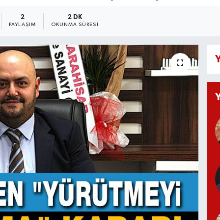
2
2 DK
PAYLAŞIM
OKUNMA SÜRESI
Y