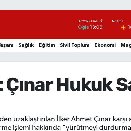
1
Öğle
13:09
Yaşam
Sağlık
Eğitim
Sivil Toplum
Ekonomi
Mag
t Çınar Hukuk S
den uzaklaştırılan İlker Ahmet Çınar karşı 
e işlemi hakkında "yürütmeyi durdurma" k