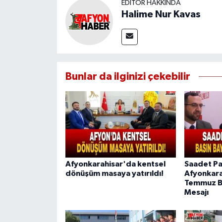
EDITÖR HAKKINDA
Halime Nur Kavas
Bunlar da ilginizi çekebilir
Afyonkarahisar'da kentsel
Saadet Pa
dönüşüm masaya yatırıldı!
Afyonkara
Temmuz B
Mesajı