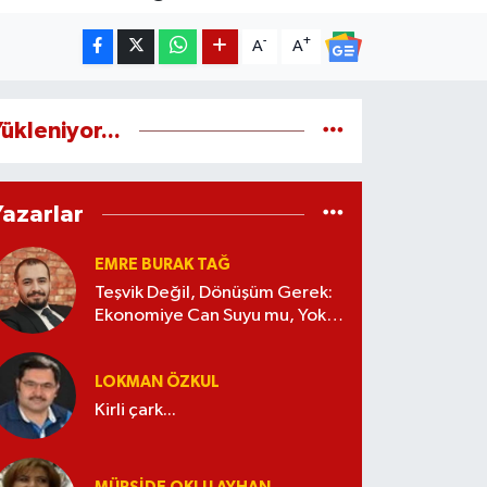
-
+
A
A
ükleniyor...
Yazarlar
EMRE BURAK TAĞ
Teşvik Değil, Dönüşüm Gerek:
Ekonomiye Can Suyu mu, Yoksa
Kaynak İsrafı mı?
LOKMAN ÖZKUL
Kirli çark...