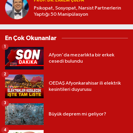
PROF. DR. EKREM ÇULFA
Psikopat, Sosyopat, Narsist Partnerlerin
Yaptığı 50 Manipülasyon
En Çok Okunanlar
1
Afyon'da mezarlıkta bir erkek
cesedi bulundu
2
OEDAŞ Afyonkarahisar ili elektrik
kesintileri duyurusu
3
Büyük deprem mi geliyor?
4