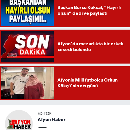
Başkan Burcu Köksal, "Hayırlı
olsun" dedi ve paylaştı
Afyon'da mezarlıkta bir erkek
cesedi bulundu
Afyonlu Milli futbolcu Orkun
Kökçü'nin acı günü
EDITÖR
Afyon Haber