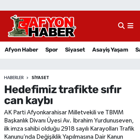
Afyon Haber
Siyaset
Afyon Haber
Spor
Siyaset
Asayiş Yaşam
S
Spor
Asayiş Yaşam
HABERLER
SIYASET
Hedefimiz trafikte sıfır
Sağlık
can kaybı
Eğitim
AK Parti Afyonkarahisar Milletvekili ve TBMM
Sivil Toplum
Başkanlık Divanı Üyesi Av. İbrahim Yurdunuseven,
ilk imza sahibi olduğu 2918 sayılı Karayolları Trafik
Ekonomi
Kanunu’nda Değişiklik Yapılmasına Dair Kanun