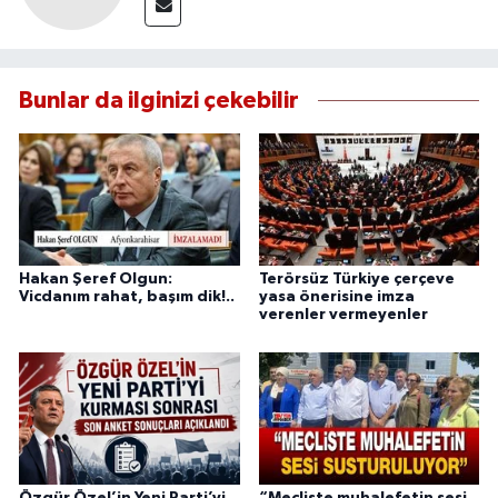
Bunlar da ilginizi çekebilir
Hakan Şeref Olgun:
Terörsüz Türkiye çerçeve
Vicdanım rahat, başım dik!..
yasa önerisine imza
verenler vermeyenler
Özgür Özel’in Yeni Parti’yi
“Mecliste muhalefetin sesi