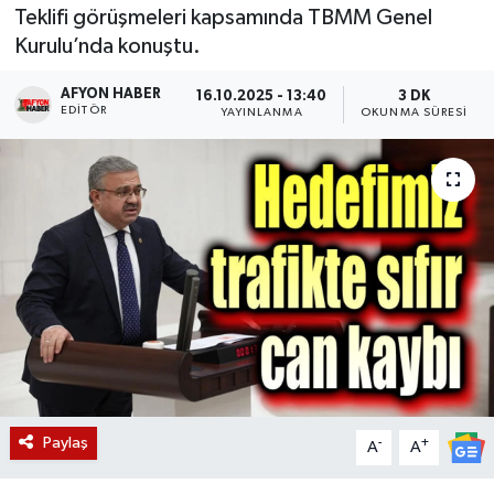
Teklifi görüşmeleri kapsamında TBMM Genel
Magazin
Kurulu’nda konuştu.
Etkinlikler
AFYON HABER
16.10.2025 - 13:40
3 DK
EDITÖR
YAYINLANMA
OKUNMA SÜRESI
Paylaş
-
+
A
A