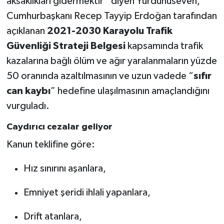
aksaklıkları gidermektir” diyen Yurdunuseven,
Cumhurbaşkanı Recep Tayyip Erdoğan tarafından
açıklanan
2021-2030 Karayolu Trafik
Güvenliği Strateji Belgesi
kapsamında trafik
kazalarına bağlı ölüm ve ağır yaralanmaların yüzde
50 oranında azaltılmasının ve uzun vadede “
sıfır
can kaybı
” hedefine ulaşılmasının amaçlandığını
vurguladı.
Caydırıcı cezalar geliyor
Kanun teklifine göre:
Hız sınırını aşanlara,
Emniyet şeridi ihlali yapanlara,
Drift atanlara,