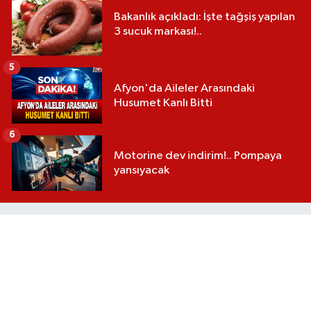
Bakanlık açıkladı: İşte tağşiş yapılan
3 sucuk markası!..
5
Afyon'da Aileler Arasındaki
Husumet Kanlı Bitti
6
Motorine dev indirim!.. Pompaya
yansıyacak