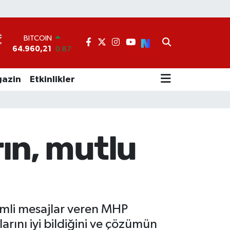
BITCOIN
64.960,21
0.87
DOLAR
°
47,7436
0.18
EURO
55,2510
0.32
azin
Etkinlikler
STERLİN
64,4811
0.38
GRAM ALTIN
6648.99
2.59
BİST100
rın, mutlu
13.779
-14
mli mesajlar veren MHP
rını iyi bildiğini ve çözümün