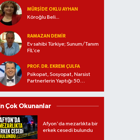
MÜRŞIDE OKLU AYHAN
Köroğlu Beli...
RAMAZAN DEMİR
Ev sahibi Türkiye; Sunum/Tanım
FİL’ce
PROF. DR. EKREM ÇULFA
Psikopat, Sosyopat, Narsist
Partnerlerin Yaptığı 50
Manipülasyon
En Çok Okunanlar
Afyon'da mezarlıkta bir
erkek cesedi bulundu