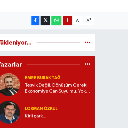
-
+
A
A
ükleniyor...
Yazarlar
EMRE BURAK TAĞ
Teşvik Değil, Dönüşüm Gerek:
Ekonomiye Can Suyu mu, Yoksa
Kaynak İsrafı mı?
LOKMAN ÖZKUL
Kirli çark...