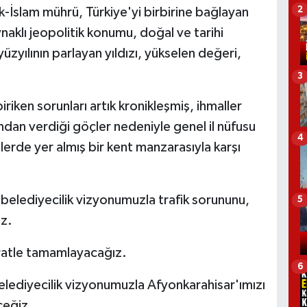
2
-İslam mührü, Türkiye'yi birbirine bağlayan
naklı jeopolitik konumu, doğal ve tarihi
yüzyılının parlayan yıldızı, yükselen değeri,
3
biriken sorunları artık kronikleşmiş, ihmaller
dan verdiği göçler nedeniyle genel il nüfusu
4
lerde yer almış bir kent manzarasıyla karşı
 belediyecilik vizyonumuzla trafik sorununu,
5
z.
süratle tamamlayacağız.
6
belediyecilik vizyonumuzla Afyonkarahisar'ımızı
ceğiz.