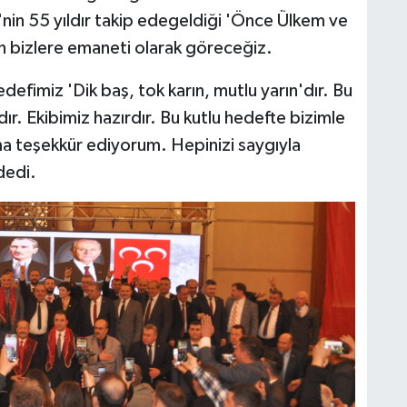
i'nin 55 yıldır takip edegeldiği 'Önce Ülkem ve
ın bizlere emaneti olarak göreceğiz.
fimiz 'Dik baş, tok karın, mutlu yarın'dır. Bu
ır. Ekibimiz hazırdır. Bu kutlu hedefte bizimle
ma teşekkür ediyorum. Hepinizi saygıyla
dedi.