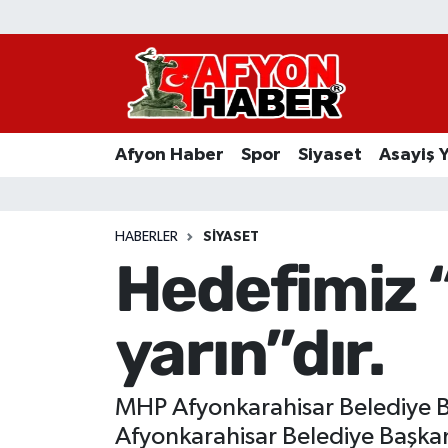
Afyon Haber
Siyaset
Afyon Haber
Spor
Siyaset
Asayiş 
Spor
Asayiş Yaşam
HABERLER
SIYASET
Hedefimiz “
Sağlık
yarın”dır.
Eğitim
Sivil Toplum
MHP Afyonkarahisar Belediye B
Ekonomi
Afyonkarahisar Belediye Başkan