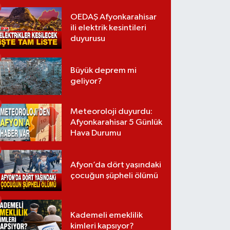
OEDAŞ Afyonkarahisar
ili elektrik kesintileri
duyurusu
Büyük deprem mi
geliyor?
Meteoroloji duyurdu:
Afyonkarahisar 5 Günlük
Hava Durumu
Afyon’da dört yaşındaki
çocuğun şüpheli ölümü
Kademeli emeklilik
kimleri kapsıyor?