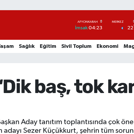
22
İmsak
04:23
Yaşam
Sağlık
Eğitim
Sivil Toplum
Ekonomi
Mag
Dik baş, tok ka
aşkan Aday tanıtım toplantısında çok öne
 adayı Sezer Küçükkurt, şehrin tüm sorunla