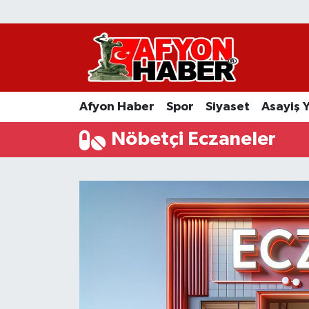
Afyon Haber
Siyaset
Afyon Haber
Spor
Siyaset
Asayiş 
Spor
Nöbetçi Eczaneler
Asayiş Yaşam
Sağlık
Eğitim
Sivil Toplum
Ekonomi