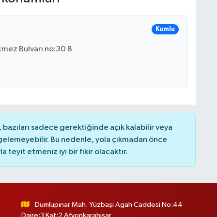
Kumlu
mez Bulvarı no:30 B
bazıları sadece gerektiğinde açık kalabilir veya
elemeyebilir. Bu nedenle, yola çıkmadan önce
teyit etmeniz iyi bir fikir olacaktır.
Dumlupınar Mah. Yüzbaşı Agah Caddesi No:44
Daire:3 Kat:2 Afyonkarahisar