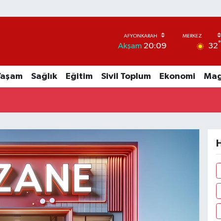
32
Akşam
20:09
Yaşam
Sağlık
Eğitim
Sivil Toplum
Ekonomi
Mag
H