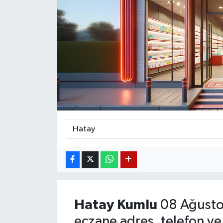
Magazin
Etkinlikler
Hatay
Kumlu
08 Ağusto
eczane adres, telefon ve