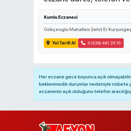
Kumlu Eczanesi
Gökçeoglu Mahallesı Şehit Er Kurşungeç
Yol Tarifi Al
0 (326) 461 25 10
Her eczane gece boyunca açık olmayabilir, 
beklenmedik durumlar nedeniyle nöbete g
eczanenin açık olduğunu telefon aracılığıyla 