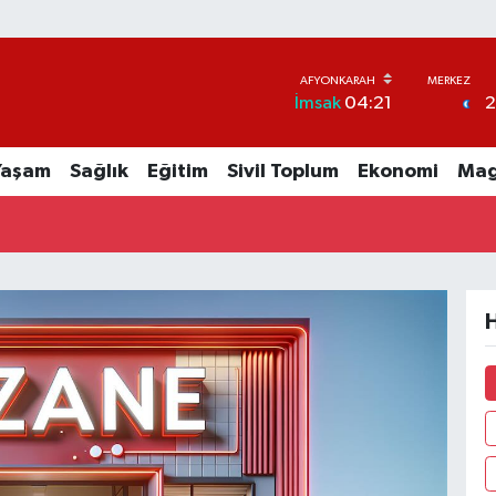
İmsak
04:21
Yaşam
Sağlık
Eğitim
Sivil Toplum
Ekonomi
Mag
H