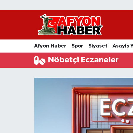
Afyon Haber
Siyaset
Afyon Haber
Spor
Siyaset
Asayiş 
Spor
Nöbetçi Eczaneler
Asayiş Yaşam
Sağlık
Eğitim
Sivil Toplum
Ekonomi