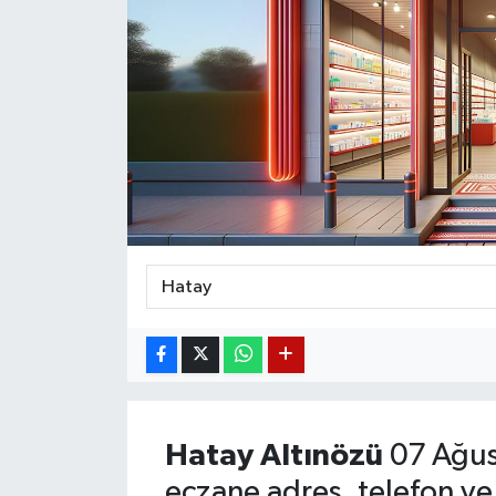
Magazin
Etkinlikler
Hatay
Altınözü
07 Ağus
eczane adres, telefon ve