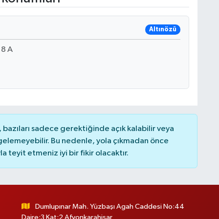
Altınözü
8 A
bazıları sadece gerektiğinde açık kalabilir veya
elemeyebilir. Bu nedenle, yola çıkmadan önce
teyit etmeniz iyi bir fikir olacaktır.
Dumlupınar Mah. Yüzbaşı Agah Caddesi No:44
Daire:3 Kat:2 Afyonkarahisar