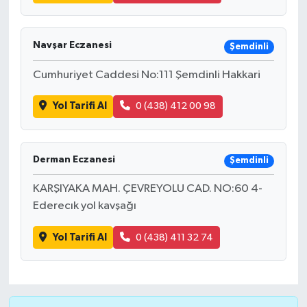
Navşar Eczanesi
Şemdinli
Cumhuriyet Caddesi No:111 Şemdinli Hakkari
Yol Tarifi Al
0 (438) 412 00 98
Derman Eczanesi
Şemdinli
KARŞIYAKA MAH. ÇEVREYOLU CAD. NO:60 4-
Ederecık yol kavşağı
Yol Tarifi Al
0 (438) 411 32 74