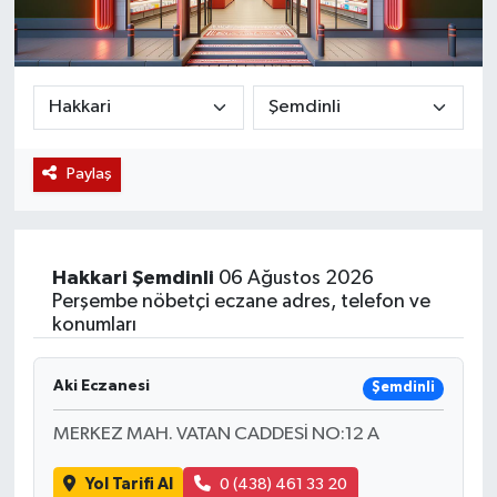
Magazin
Etkinlikler
Paylaş
Hakkari
Şemdinli
06 Ağustos 2026
Perşembe nöbetçi eczane adres, telefon ve
konumları
Aki Eczanesi
Şemdinli
MERKEZ MAH. VATAN CADDESİ NO:12 A
Yol Tarifi Al
0 (438) 461 33 20