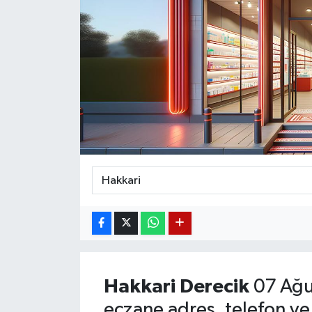
Magazin
Etkinlikler
Hakkari
Derecik
07 Ağu
eczane adres, telefon ve