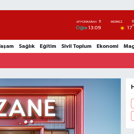
17
Öğle
13:09
Yaşam
Sağlık
Eğitim
Sivil Toplum
Ekonomi
Mag
H