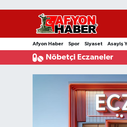
Afyon Haber
Siyaset
Afyon Haber
Spor
Siyaset
Asayiş 
Spor
Nöbetçi Eczaneler
Asayiş Yaşam
Sağlık
Eğitim
Sivil Toplum
Ekonomi