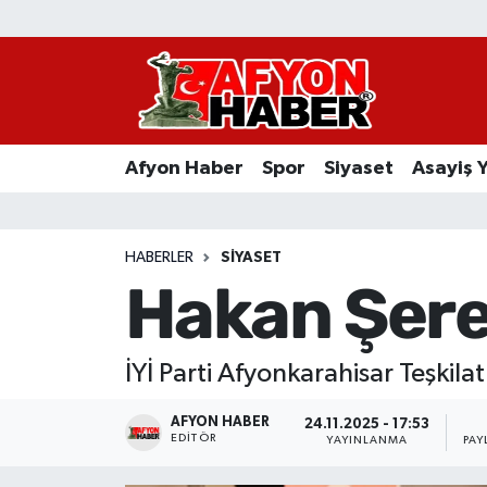
Afyon Haber
Siyaset
Afyon Haber
Spor
Siyaset
Asayiş 
Spor
Asayiş Yaşam
HABERLER
SIYASET
Hakan Şere
Sağlık
Eğitim
İYİ Parti Afyonkarahisar Teşkil
Sivil Toplum
AFYON HABER
24.11.2025 - 17:53
EDITÖR
YAYINLANMA
PAY
Ekonomi