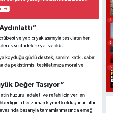
e
4
Aydınlattı”
übesi ve yapıcı yaklaşımıyla teşkilatın her
5
lerek şu ifadelere yer verildi:
aya koyduğu güçlü destek, samimi katkı, sabır
ha da pekiştirmiş, teşkilatımıza moral ve
6
Büyük Değer Taşıyor”
letin huzuru, adaleti ve refahı için verilen
erliğinin her zaman kıymetli olduğunun altını
 havasında başarıyla tamamlanmasında emeği