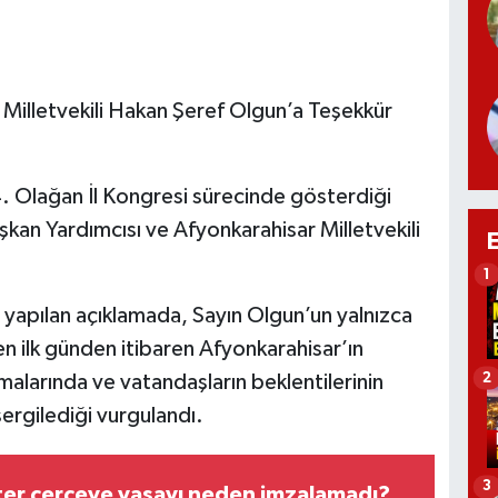
, Milletvekili Hakan Şeref Olgun’a Teşekkür
 4. Olağan İl Kongresi sürecinde gösterdiği
kan Yardımcısı ve Afyonkarahisar Milletvekili
1
 yapılan açıklamada, Sayın Olgun’un yalnızca
n ilk günden itibaren Afyonkarahisar’ın
2
malarında ve vatandaşların beklentilerinin
ergilediği vurgulandı.
3
nter çerçeve yasayı neden imzalamadı?