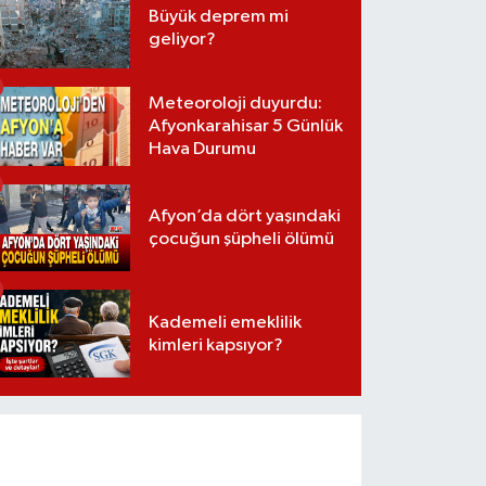
Büyük deprem mi
geliyor?
Meteoroloji duyurdu:
Afyonkarahisar 5 Günlük
Hava Durumu
Afyon’da dört yaşındaki
çocuğun şüpheli ölümü
Kademeli emeklilik
kimleri kapsıyor?