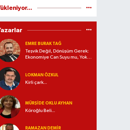
ükleniyor...
Yazarlar
EMRE BURAK TAĞ
Teşvik Değil, Dönüşüm Gerek:
Ekonomiye Can Suyu mu, Yoksa
Kaynak İsrafı mı?
LOKMAN ÖZKUL
Kirli çark...
MÜRŞIDE OKLU AYHAN
Köroğlu Beli...
RAMAZAN DEMİR