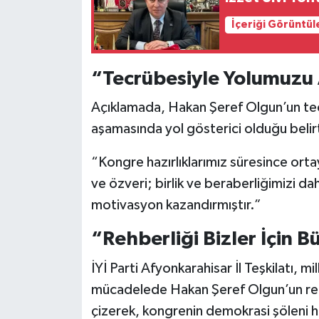
İçeriği Görüntül
“Tecrübesiyle Yolumuzu 
Açıklamada, Hakan Şeref Olgun’un tecr
aşamasında yol gösterici olduğu belirti
“Kongre hazırlıklarımız süresince ort
ve özveri; birlik ve beraberliğimizi da
motivasyon kazandırmıştır.”
“Rehberliği Bizler İçin 
İYİ Parti Afyonkarahisar İl Teşkilatı, mil
mücadelede Hakan Şeref Olgun’un rehb
çizerek, kongrenin demokrasi şöleni