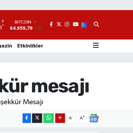
BITCOIN
64.959,79
1.11
DOLAR
°
5
47,7436
0.18
EURO
55,2510
0.32
azin
Etkinlikler
STERLİN
64,4811
0.38
GRAM ALTIN
6660.55
0.03
BİST100
kür mesajı
13.779
-14
eşekkür Mesajı
-
+
A
A