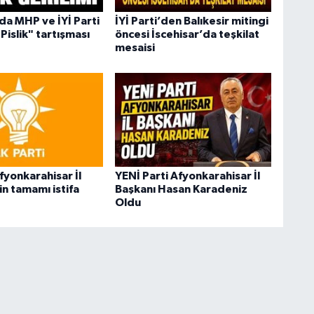
a MHP ve İYİ Parti
İYİ Parti’den Balıkesir mitingi
Pislik" tartışması
öncesi İscehisar’da teşkilat
mesaisi
fyonkarahisar İl
YENİ Parti Afyonkarahisar İl
n tamamı istifa
Başkanı Hasan Karadeniz
Oldu