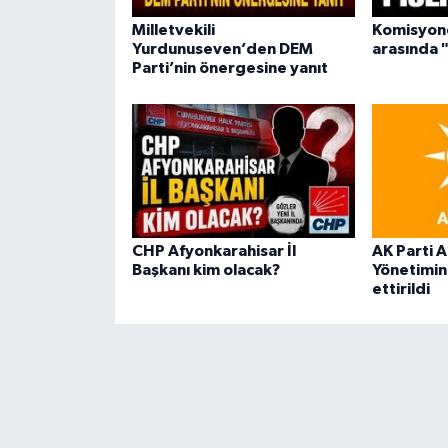
Milletvekili
Komisyond
Yurdunuseven’den DEM
arasında "
Parti’nin önergesine yanıt
CHP Afyonkarahisar İl
AK Parti A
Başkanı kim olacak?
Yönetimini
ettirildi