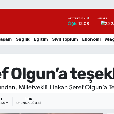
2
Öğle
13:09
Yaşam
Sağlık
Eğitim
Sivil Toplum
Ekonomi
Mag
f Olgun’a teşek
atından, Milletvekili Hakan Şeref Olgun’a T
1
1 DK
LAŞIM
OKUNMA SÜRESI