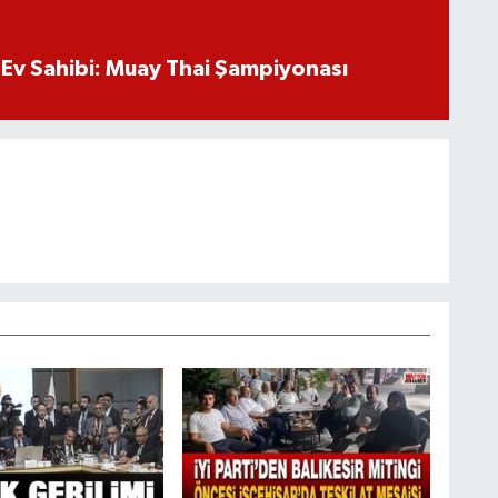
Ev Sahibi: Muay Thai Şampiyonası