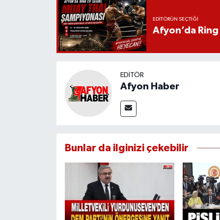
EDITÖRÜN SEÇTIĞI
Afyon’da Ring 
EDITÖR
Afyon Haber
Bunlar da ilginizi çekebilir