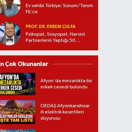
Ev sahibi Türkiye; Sunum/Tanım
FİL’ce
PROF. DR. EKREM ÇULFA
Psikopat, Sosyopat, Narsist
Partnerlerin Yaptığı 50
Manipülasyon
En Çok Okunanlar
Afyon'da mezarlıkta bir
erkek cesedi bulundu
OEDAŞ Afyonkarahisar
ili elektrik kesintileri
duyurusu