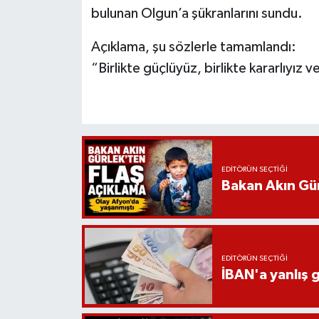
bulunan Olgun’a şükranlarını sundu.
Açıklama, şu sözlerle tamamlandı:
“Birlikte güçlüyüz, birlikte kararlıyız ve
EDITÖRÜN SEÇTIĞI
Bakan Akın Gür
EDITÖRÜN SEÇTIĞI
İBAN'a yanlış g