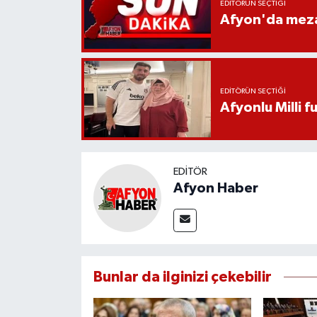
EDITÖRÜN SEÇTIĞI
Afyon'da mezar
EDITÖRÜN SEÇTIĞI
Afyonlu Milli 
EDITÖR
Afyon Haber
Bunlar da ilginizi çekebilir