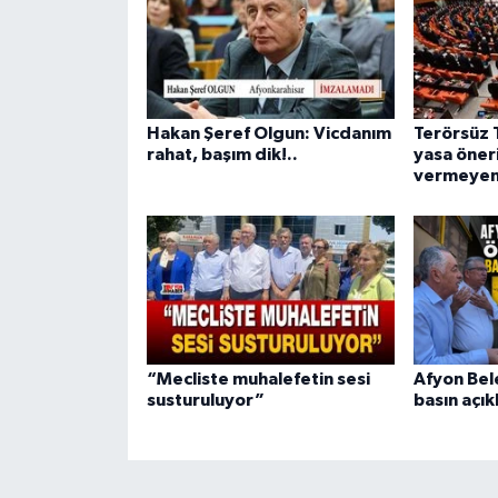
Hakan Şeref Olgun: Vicdanım
Terörsüz 
rahat, başım dik!..
yasa öner
vermeyen
“Mecliste muhalefetin sesi
Afyon Bel
susturuluyor”
basın açık