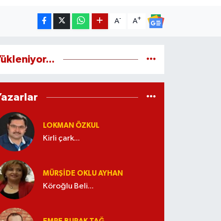
-
+
A
A
ükleniyor...
Yazarlar
LOKMAN ÖZKUL
Kirli çark...
MÜRŞIDE OKLU AYHAN
Köroğlu Beli...