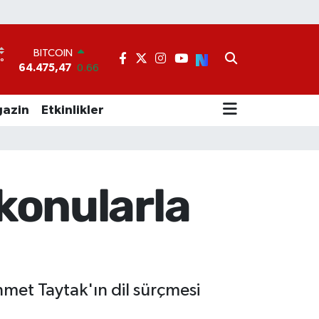
BITCOIN
64.475,47
0.66
°
7
DOLAR
47,5971
0.05
EURO
azin
Etkinlikler
55,1336
0.18
STERLİN
64,2534
0.22
GRAM ALTIN
6518.23
0.39
konularla
BİST100
13.703
0
hmet Taytak'ın dil sürçmesi