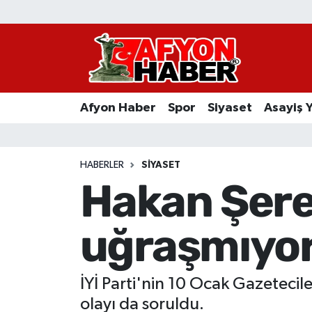
Afyon Haber
Siyaset
Afyon Haber
Spor
Siyaset
Asayiş 
Spor
Asayiş Yaşam
HABERLER
SIYASET
Hakan Şeref
Sağlık
uğraşmıyo
Eğitim
Sivil Toplum
İYİ Parti'nin 10 Ocak Gazetecil
Ekonomi
olayı da soruldu.