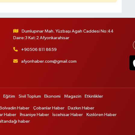
Dumlupınar Mah. Yüzbaşı Agah Caddesi No:44
Daire:3 Kat:2 Afyonkarahisar
+90506 811 8659
afyonhaber.com@gmail.com
Eğitim
Sivil Toplum
Ekonomi
Magazin
Etkinlikler
Bolvadin Haber
Çobanlar Haber
Dazkırı Haber
ar Haber
İhsaniye Haber
İscehisar Haber
Kızılören Haber
ultandağı haber