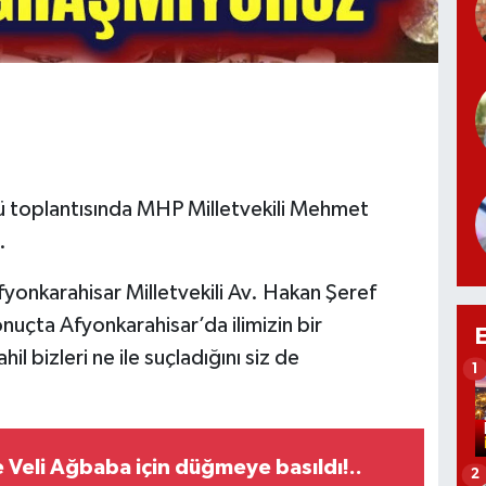
nü toplantısında MHP Milletvekili Mehmet
u.
fyonkarahisar Milletvekili Av. Hakan Şeref
çta Afyonkarahisar’da ilimizin bir
il bizleri ne ile suçladığını siz de
1
 Veli Ağbaba için düğmeye basıldı!..
2