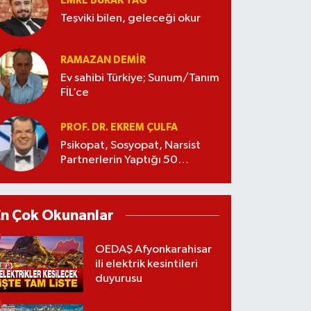
EMRE BURAK TAĞ
Teşviki bilen, geleceği okur
RAMAZAN DEMİR
Ev sahibi Türkiye; Sunum/Tanım
FİL’ce
PROF. DR. EKREM ÇULFA
Psikopat, Sosyopat, Narsist
Partnerlerin Yaptığı 50
Manipülasyon
En Çok Okunanlar
OEDAŞ Afyonkarahisar
ili elektrik kesintileri
duyurusu