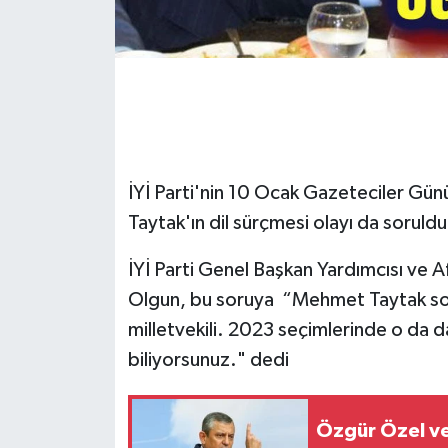
İYİ Parti'nin 10 Ocak Gazeteciler Gü
Taytak'ın dil sürçmesi olayı da soruld
İYİ Parti Genel Başkan Yardımcısı ve A
Olgun, bu soruya “Mehmet Taytak sonu
milletvekili. 2023 seçimlerinde o da dah
biliyorsunuz." dedi
Özgür Özel ve