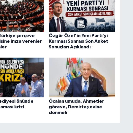
Türkiye çerçeve
Özgür Özel’in Yeni Parti’yi
isine imza verenler
Kurması Sonrası Son Anket
ler
Sonuçları Açıklandı
ediyesi önünde
Öcalan umuda, Ahmetler
laması krizi
göreve, Demirtaş evine
dönmeli