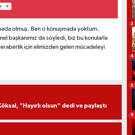
e
3
şmada olmuş. Ben o konuşmada yoktum.
nel başkanımız da söyledi, biz bu konularla
beraberlik için elimizden gelen mücadeleyi
4
5
öksal, "Hayırlı olsun" dedi ve paylaştı
6