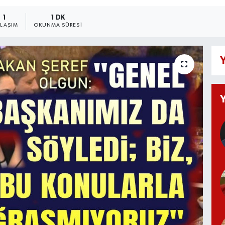
1
1 DK
YLAŞIM
OKUNMA SÜRESI
Y