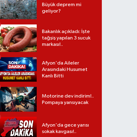
Büyük deprem mi
geliyor?
Bakanlık açıkladı: İşte
tağşiş yapılan 3 sucuk
markası!..
Afyon'da Aileler
Arasındaki Husumet
Kanlı Bitti
Motorine dev indirim!..
Pompaya yansıyacak
Afyon'da gece yarısı
sokak kavgası!..