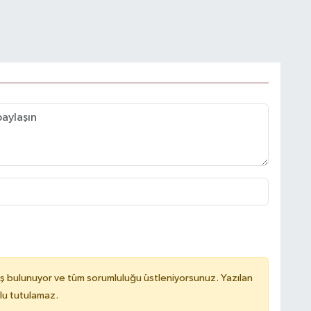
ş bulunuyor ve tüm sorumluluğu üstleniyorsunuz. Yazılan
lu tutulamaz.