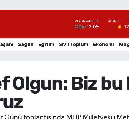
1
Öğle
13:09
Yaşam
Sağlık
Eğitim
Sivil Toplum
Ekonomi
Mag
 Olgun: Biz bu 
ruz
er Günü toplantısında MHP Milletvekili Me