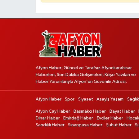
Afyon Haber; Güncel ve Tarafsız Afyonkarahisar
Haberleri, Son Dakika Gelişmeleri, Köşe Yazıları ve
Haber Yorumlarıyla Afyon'un Güvenilir Adresi.
Afyon Haber
Spor
Siyaset
Asayiş Yaşam
Sağlık
Afyon Çay Haber
Başmakçı Haber
Bayat Haber
Dinar Haber
Emirdağ Haber
Evciler Haber
Hocal
Sandıklı Haber
Sinanpaşa Haber
Şuhut Haber
S