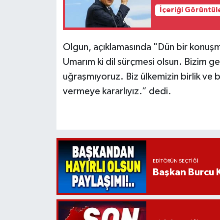
İçeriği Görüntül
Olgun, açıklamasında "Dün bir konu
Umarım ki dil sürçmesi olsun. Bizim ge
uğraşmıyoruz. Biz ülkemizin birlik ve 
vermeye kararlıyız.” dedi.
EDITÖRÜN SEÇTIĞI
Başkan Burcu K