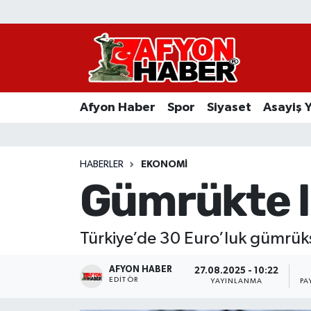
Afyon Haber
Siyaset
Afyon Haber
Spor
Siyaset
Asayiş 
Spor
Asayiş Yaşam
HABERLER
EKONOMI
Gümrükte li
Sağlık
Eğitim
Türkiye’de 30 Euro’luk gümrüksü
Sivil Toplum
AFYON HABER
27.08.2025 - 10:22
EDITÖR
YAYINLANMA
PA
Ekonomi