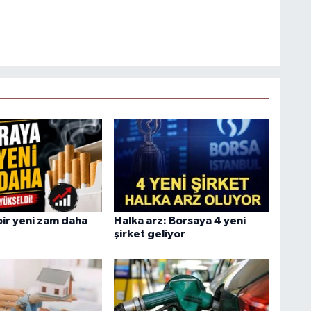
bir yeni zam daha
Halka arz: Borsaya 4 yeni
şirket geliyor