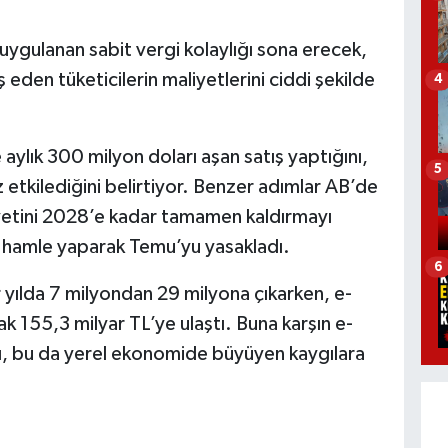
uygulanan sabit vergi kolaylığı sona erecek,
ş eden tüketicilerin maliyetlerini ciddi şekilde
4
ye aylık 300 milyon doları aşan satış yaptığını,
5
uz etkilediğini belirtiyor. Benzer adımlar AB’de
yetini 2028’e kadar tamamen kaldırmayı
r hamle yaparak Temu’yu yasakladı.
6
r yılda 7 milyondan 29 milyona çıkarken, e-
ak 155,3 milyar TL’ye ulaştı. Buna karşın e-
ldı, bu da yerel ekonomide büyüyen kaygılara