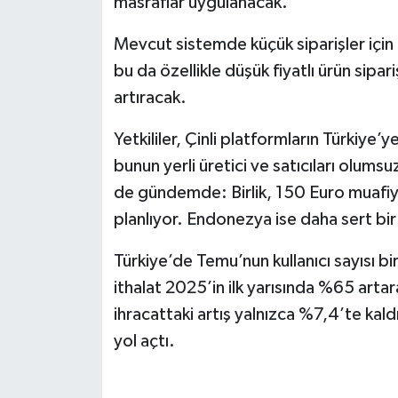
masraflar uygulanacak.
Mevcut sistemde küçük siparişler için 
bu da özellikle düşük fiyatlı ürün sipari
artıracak.
Yetkililer, Çinli platformların Türkiye’
bunun yerli üretici ve satıcıları olums
de gündemde: Birlik, 150 Euro muafi
planlıyor. Endonezya ise daha sert bi
Türkiye’de Temu’nun kullanıcı sayısı bi
ithalat 2025’in ilk yarısında %65 artar
ihracattaki artış yalnızca %7,4’te ka
yol açtı.