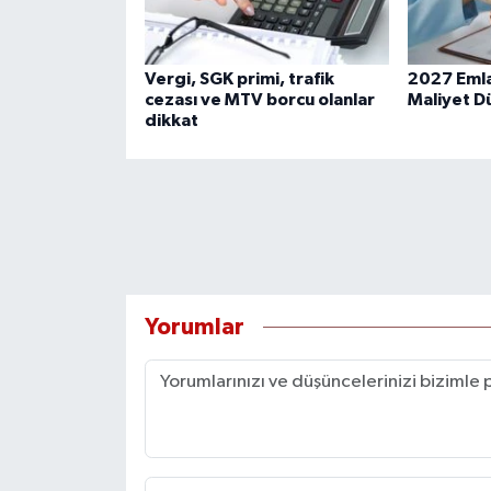
Vergi, SGK primi, trafik
2027 Emla
cezası ve MTV borcu olanlar
Maliyet D
dikkat
Yorumlar