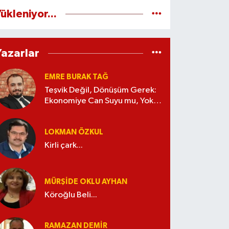
ükleniyor...
Yazarlar
EMRE BURAK TAĞ
Teşvik Değil, Dönüşüm Gerek:
Ekonomiye Can Suyu mu, Yoksa
Kaynak İsrafı mı?
LOKMAN ÖZKUL
Kirli çark...
MÜRŞIDE OKLU AYHAN
Köroğlu Beli...
RAMAZAN DEMİR