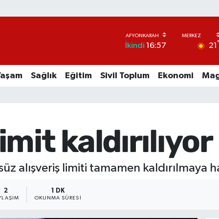
21
İkindi
16:57
Yaşam
Sağlık
Eğitim
Sivil Toplum
Ekonomi
Mag
mit kaldırılıyor
z alışveriş limiti tamamen kaldırılmaya ha
2
1 DK
YLAŞIM
OKUNMA SÜRESI