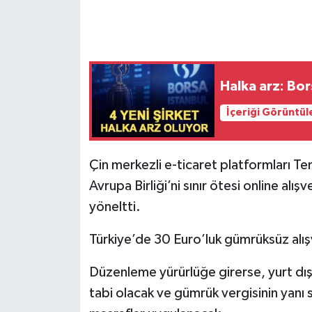
Halka arz: Bor
İçeriği Görüntül
Çin merkezli e-ticaret platformları Te
Avrupa Birliği’ni sınır ötesi online alı
yöneltti.
Türkiye’de 30 Euro’luk gümrüksüz alışv
Düzenleme yürürlüğe girerse, yurt dışı
tabi olacak ve gümrük vergisinin yanı