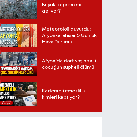
Büyük deprem mi
geliyor?
Meteoroloji duyurdu:
Afyonkarahisar 5 Günlük
Hava Durumu
Afyon’da dört yaşındaki
çocuğun şüpheli ölümü
Kademeli emeklilik
kimleri kapsıyor?