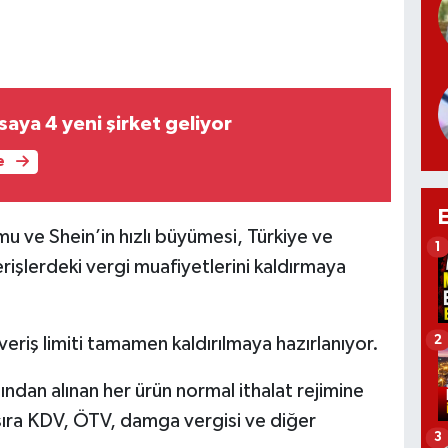
saya 4 yeni şirket geliyor
e
mu ve Shein’in hızlı büyümesi, Türkiye ve
1
şverişlerdeki vergi muafiyetlerini kaldırmaya
2
eriş limiti tamamen kaldırılmaya hazırlanıyor.
ndan alınan her ürün normal ithalat rejimine
 sıra KDV, ÖTV, damga vergisi ve diğer
3