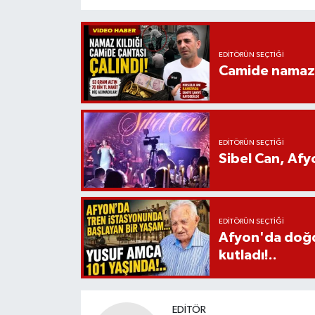
EDITÖRÜN SEÇTIĞI
Camide namaz kı
EDITÖRÜN SEÇTIĞI
Sibel Can, Af
EDITÖRÜN SEÇTIĞI
Afyon'da doğdu
kutladı!..
EDITÖR