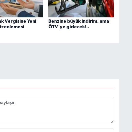
k Vergisine Yeni
Benzine büyük indirim, ama
üzenlemesi
ÖTV'ye gidecek!..