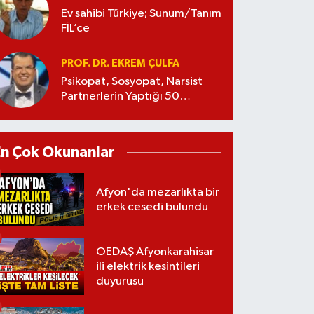
Ev sahibi Türkiye; Sunum/Tanım
FİL’ce
PROF. DR. EKREM ÇULFA
Psikopat, Sosyopat, Narsist
Partnerlerin Yaptığı 50
Manipülasyon
En Çok Okunanlar
Afyon'da mezarlıkta bir
erkek cesedi bulundu
OEDAŞ Afyonkarahisar
ili elektrik kesintileri
duyurusu