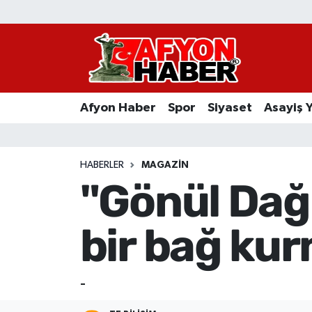
Afyon Haber
Siyaset
Afyon Haber
Spor
Siyaset
Asayiş 
Spor
Asayiş Yaşam
HABERLER
MAGAZIN
"Gönül Dağı
Sağlık
bir bağ kur
Eğitim
Sivil Toplum
-
Ekonomi