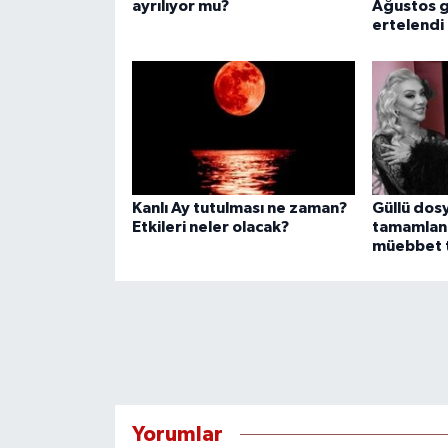
ayrılıyor mu?
Ağustos g
ertelendi
Kanlı Ay tutulması ne zaman?
Güllü dos
Etkileri neler olacak?
tamamlandı
müebbet t
Yorumlar