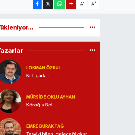
-
+
A
A
ükleniyor...
Yazarlar
LOKMAN ÖZKUL
Kirli çark...
MÜRŞIDE OKLU AYHAN
Köroğlu Beli...
EMRE BURAK TAĞ
Teşviki bilen, geleceği okur