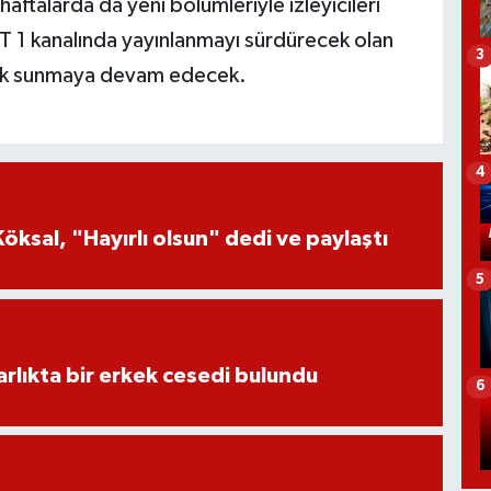
aftalarda da yeni bölümleriyle izleyicileri
 1 kanalında yayınlanmayı sürdürecek olan
3
culuk sunmaya devam edecek.
4
öksal, "Hayırlı olsun" dedi ve paylaştı
5
lıkta bir erkek cesedi bulundu
6