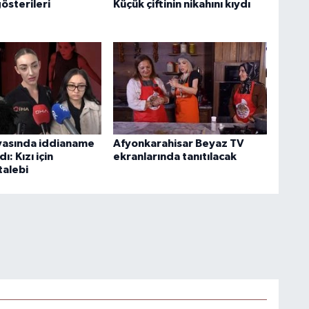
österileri
Küçük çiftinin nikahını kıydı
yasında iddianame
Afyonkarahisar Beyaz TV
: Kızı için
ekranlarında tanıtılacak
alebi