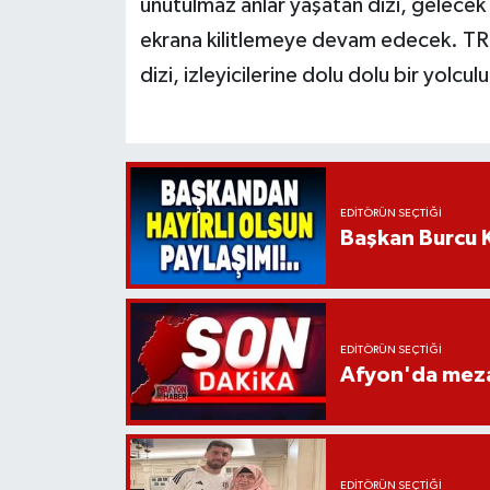
unutulmaz anlar yaşatan dizi, gelecek h
ekrana kilitlemeye devam edecek. TRT
dizi, izleyicilerine dolu dolu bir yol
EDITÖRÜN SEÇTIĞI
Başkan Burcu K
EDITÖRÜN SEÇTIĞI
Afyon'da mezar
EDITÖRÜN SEÇTIĞI