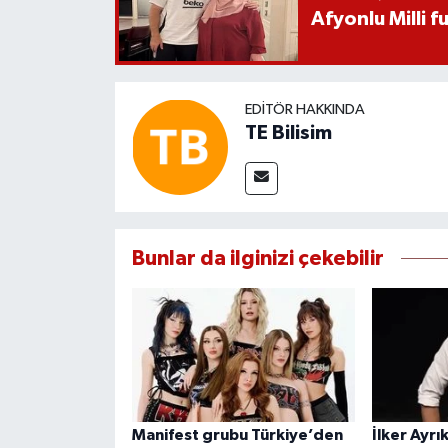
Afyonlu Milli 
EDITÖR HAKKINDA
TE Bilisim
Bunlar da ilginizi çekebilir
Manifest grubu Türkiye’den
İlker Ayrı