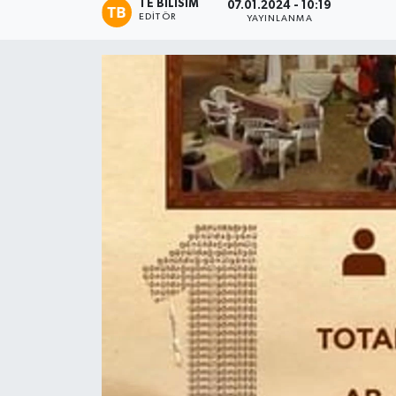
TE BILISIM
07.01.2024 - 10:19
EDITÖR
YAYINLANMA
Magazin
Etkinlikler