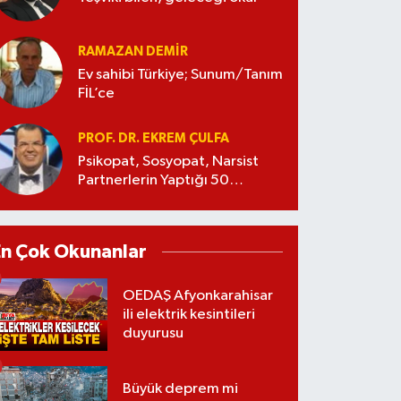
RAMAZAN DEMİR
Ev sahibi Türkiye; Sunum/Tanım
FİL’ce
PROF. DR. EKREM ÇULFA
Psikopat, Sosyopat, Narsist
Partnerlerin Yaptığı 50
Manipülasyon
En Çok Okunanlar
OEDAŞ Afyonkarahisar
ili elektrik kesintileri
duyurusu
Büyük deprem mi