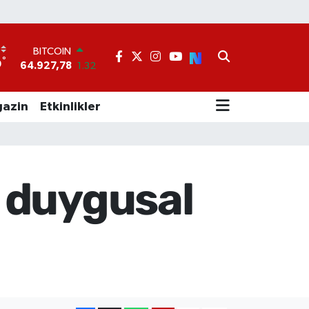
BITCOIN
64.927,78
1.32
°
9
DOLAR
47,5894
0.08
EURO
azin
Etkinlikler
55,0398
-0.02
STERLİN
64,1581
0.16
GRAM ALTIN
6508.83
4.44
le duygusal
BİST100
13.703
11