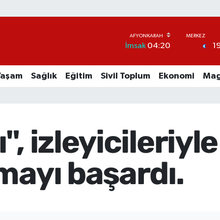
1
İmsak
04:20
Yaşam
Sağlık
Eğitim
Sivil Toplum
Ekonomi
Mag
", izleyicileriy
mayı başardı.