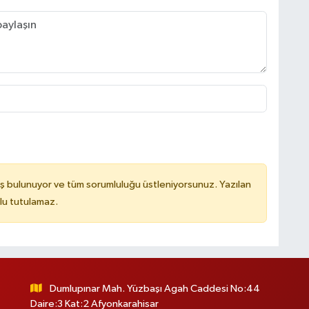
ş bulunuyor ve tüm sorumluluğu üstleniyorsunuz. Yazılan
lu tutulamaz.
Dumlupınar Mah. Yüzbaşı Agah Caddesi No:44
Daire:3 Kat:2 Afyonkarahisar