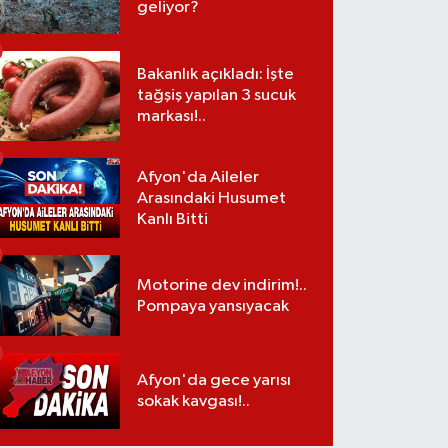
geliyor?
Bakanlık açıkladı: İşte
tağşiş yapılan 3 sucuk
markası!..
Afyon'da Aileler
Arasındaki Husumet
Kanlı Bitti
Motorine dev indirim!..
Pompaya yansıyacak
Afyon'da gece yarısı
sokak kavgası!..