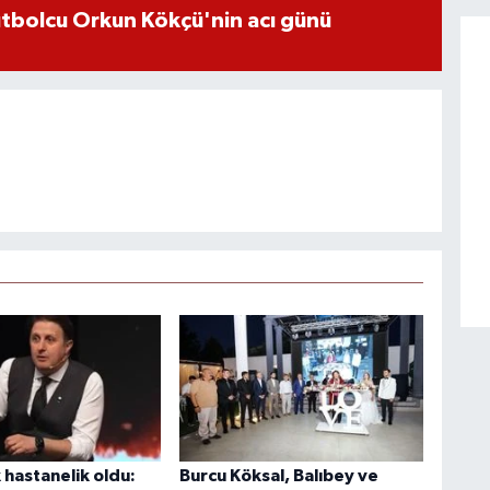
futbolcu Orkun Kökçü'nin acı günü
k hastanelik oldu:
Burcu Köksal, Balıbey ve