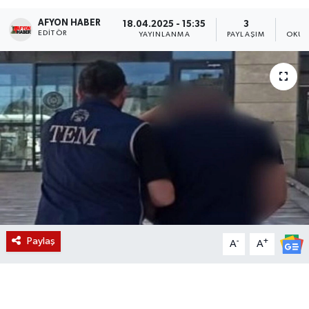
AFYON HABER
Magazin
18.04.2025 - 15:35
3
EDITÖR
YAYINLANMA
PAYLAŞIM
OKUN
Etkinlikler
Paylaş
-
+
A
A