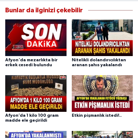
Bunlar da ilginizi çekebilir
Afyon'da mezarlıkta bir
Nitelikli dolandırıcılıktan
erkek cesedi bulundu
aranan şahıs yakalandı
Afyon’da 1 kilo 100 gram
Etkin pişmanlık istedi!..
madde ele geçirildi