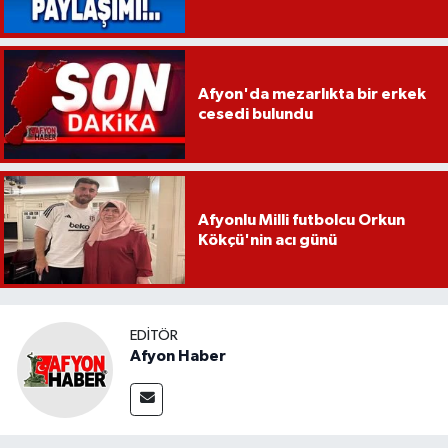
Afyon'da mezarlıkta bir erkek
cesedi bulundu
Afyonlu Milli futbolcu Orkun
Kökçü'nin acı günü
EDITÖR
Afyon Haber