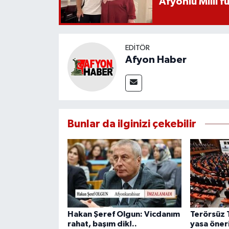
Afyonlu Milli 
EDITÖR
Afyon Haber
Bunlar da ilginizi çekebilir
Hakan Şeref Olgun: Vicdanım
Terörsüz 
rahat, başım dik!..
yasa öner