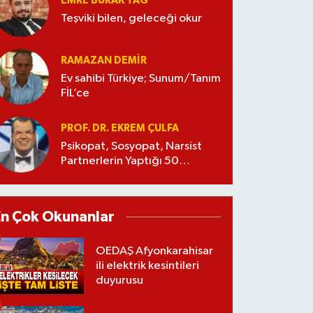
EMRE BURAK TAĞ
Teşviki bilen, geleceği okur
RAMAZAN DEMİR
Ev sahibi Türkiye; Sunum/Tanım
FİL’ce
PROF. DR. EKREM ÇULFA
Psikopat, Sosyopat, Narsist
Partnerlerin Yaptığı 50
Manipülasyon
En Çok Okunanlar
OEDAŞ Afyonkarahisar
ili elektrik kesintileri
duyurusu