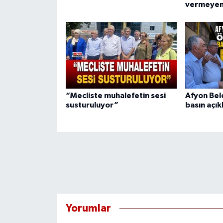
vermeyen
“Mecliste muhalefetin sesi
Afyon Bel
susturuluyor”
basın açık
Yorumlar