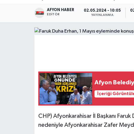
AFYON HABER
Magazin
02.05.2024 - 10:05
0
EDITÖR
YAYINLANMA
Etkinlikler
Afyon Belediy
İçeriği Görüntül
CHP) Afyonkarahisar İl Başkanı Faru
nedeniyle Afyonkarahisar Zafer Meyda