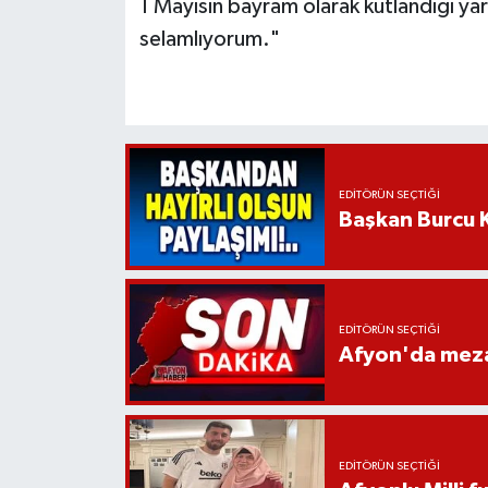
1 Mayısın bayram olarak kutlandığı yar
selamlıyorum."
EDITÖRÜN SEÇTIĞI
Başkan Burcu K
EDITÖRÜN SEÇTIĞI
Afyon'da mezar
EDITÖRÜN SEÇTIĞI