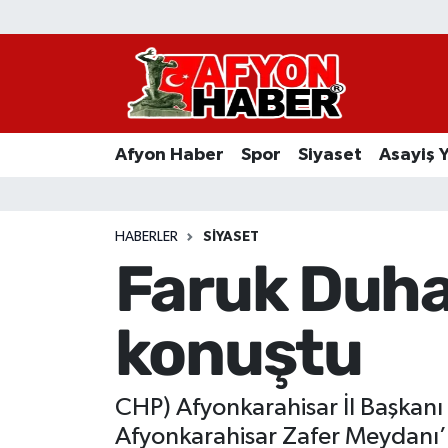
Afyon Haber
Siyaset
Afyon Haber
Spor
Siyaset
Asayiş 
Spor
Asayiş Yaşam
HABERLER
SIYASET
Faruk Duha
Sağlık
konuştu
Eğitim
Sivil Toplum
CHP) Afyonkarahisar İl Başkan
Ekonomi
Afyonkarahisar Zafer Meydanı’