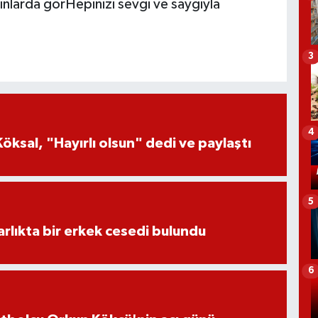
ınlarda görHepinizi sevgi ve saygıyla
3
4
öksal, "Hayırlı olsun" dedi ve paylaştı
5
lıkta bir erkek cesedi bulundu
6