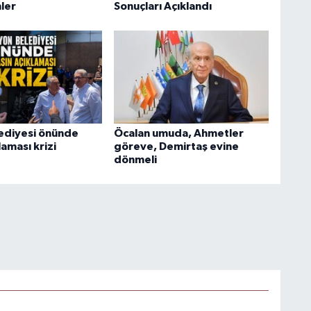
ler
Sonuçları Açıklandı
ediyesi önünde
Öcalan umuda, Ahmetler
laması krizi
göreve, Demirtaş evine
dönmeli