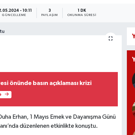
2.05.2024 - 10:11
3
1 DK
GÜNCELLEME
PAYLAŞIM
OKUNMA SÜRESI
Y
esi önünde basın açıklaması krizi
e
k Duha Erhan, 1 Mayıs Emek ve Dayanışma Günü
nı’nda düzenlenen etkinlikte konuştu.