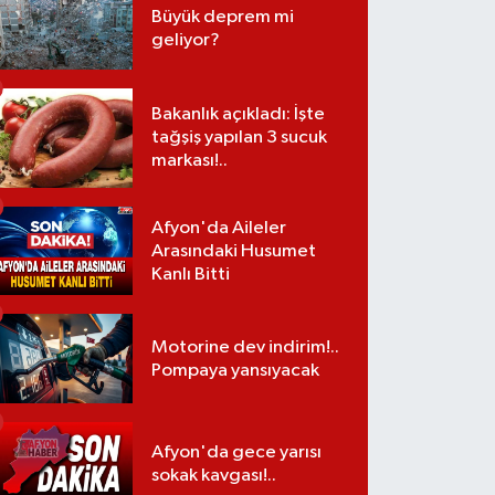
Büyük deprem mi
geliyor?
Bakanlık açıkladı: İşte
tağşiş yapılan 3 sucuk
markası!..
Afyon'da Aileler
Arasındaki Husumet
Kanlı Bitti
Motorine dev indirim!..
Pompaya yansıyacak
Afyon'da gece yarısı
sokak kavgası!..