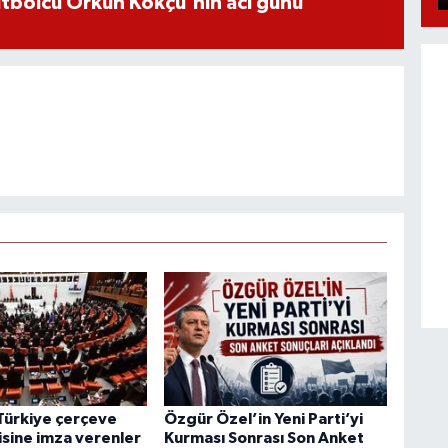
futbolcu Orkun Kökçü'nin acı günü
Türkiye çerçeve
Özgür Özel’in Yeni Parti’yi
isine imza verenler
Kurması Sonrası Son Anket