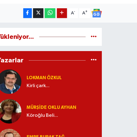
-
+
A
A
ükleniyor...
Yazarlar
LOKMAN ÖZKUL
Kirli çark...
MÜRŞIDE OKLU AYHAN
Köroğlu Beli...