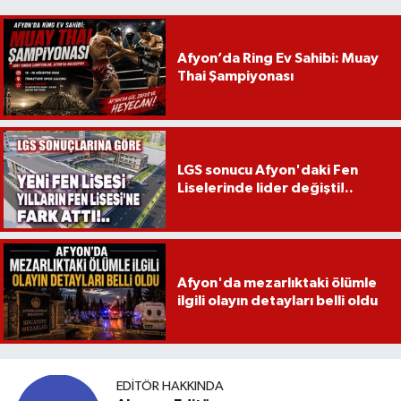
Afyon’da Ring Ev Sahibi: Muay
Thai Şampiyonası
LGS sonucu Afyon'daki Fen
Liselerinde lider değişti!..
Afyon'da mezarlıktaki ölümle
ilgili olayın detayları belli oldu
EDITÖR HAKKINDA