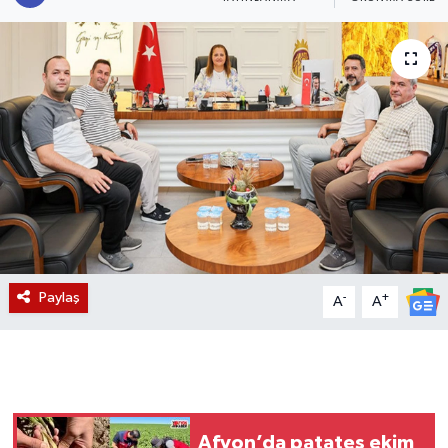
Magazin
Etkinlikler
Paylaş
-
+
A
A
Afyon’da patates ekim