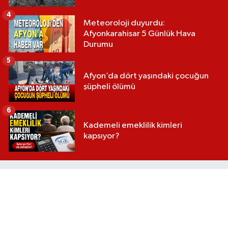
4
Meteoroloji duyurdu:
Afyonkarahisar 5 Günlük Hava
Durumu
5
Afyon’da dört yaşındaki çocuğun
şüpheli ölümü
6
Kademeli emeklilik kimleri
kapsıyor?