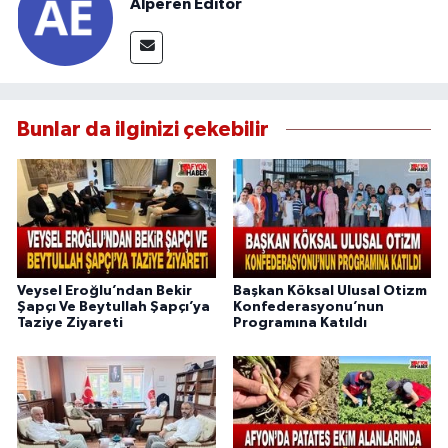
Alperen Editör
Bunlar da ilginizi çekebilir
Veysel Eroğlu’ndan Bekir
Başkan Köksal Ulusal Otizm
Şapçı Ve Beytullah Şapçı’ya
Konfederasyonu’nun
Taziye Ziyareti
Programına Katıldı