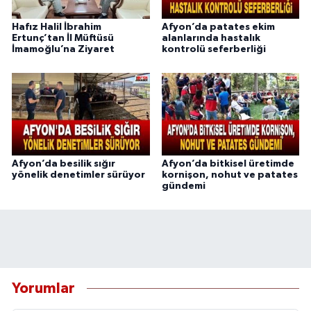
Hafız Halil İbrahim
Afyon’da patates ekim
Ertunç’tan İl Müftüsü
alanlarında hastalık
İmamoğlu’na Ziyaret
kontrolü seferberliği
Afyon’da besilik sığır
Afyon’da bitkisel üretimde
yönelik denetimler sürüyor
kornişon, nohut ve patates
gündemi
Yorumlar