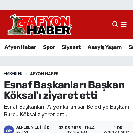
Afyon Haber
Siyaset
Afyon Haber
Spor
Siyaset
Asayiş Yaşam
S
Spor
Asayiş Yaşam
HABERLER
AFYON HABER
Esnaf Başkanları Başkan
Sağlık
Köksal'ı ziyaret etti
Eğitim
Esnaf Başkanları, Afyonkarahisar Belediye Başkanı
Sivil Toplum
Burcu Köksal ziyaret etti.
ALPEREN EDITÖR
Ekonomi
03.08.2025 - 11:44
1 DK
EDITÖR
YAYINLANMA
OKUNMA SÜRESI