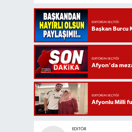
EDITÖRÜN SEÇTIĞI
Başkan Burcu K
EDITÖRÜN SEÇTIĞI
Afyon'da mezar
EDITÖRÜN SEÇTIĞI
Afyonlu Milli 
EDITÖR