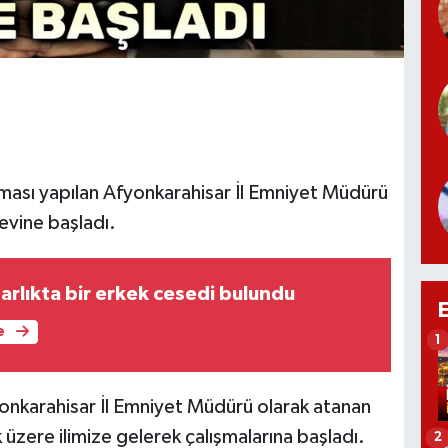
ması yapılan Afyonkarahisar İl Emniyet Müdürü
evine başladı.
rlıkta bir erkek cesedi bulundu
e
1
onkarahisar İl Emniyet Müdürü olarak atanan
üzere ilimize gelerek çalışmalarına başladı.
2