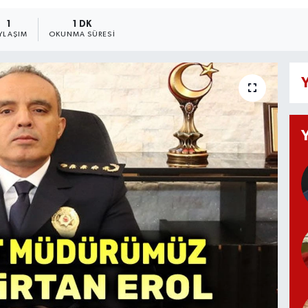
1
1 DK
YLAŞIM
OKUNMA SÜRESI
Y