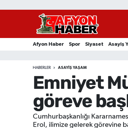
Afyon Haber
Siyaset
Afyon Haber
Spor
Siyaset
Asayiş 
Spor
Asayiş Yaşam
HABERLER
ASAYIŞ YAŞAM
Emniyet Mü
Sağlık
göreve baş
Eğitim
Sivil Toplum
Cumhurbaşkanlığı Kararnamesi 
Ekonomi
Erol, ilimize gelerek görevine b