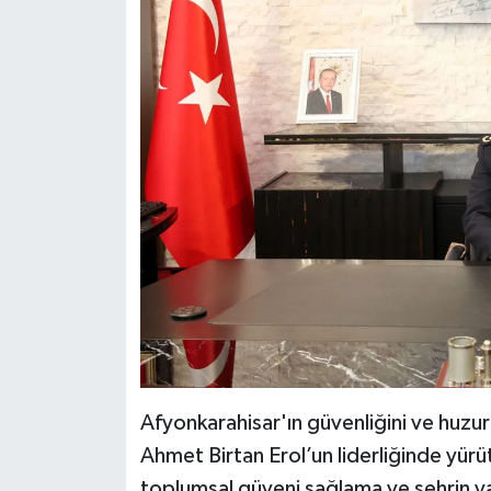
Afyonkarahisar'ın güvenliğini ve huz
Ahmet Birtan Erol’un liderliğinde yürüt
toplumsal güveni sağlama ve şehrin ya