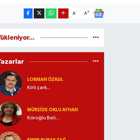
-
+
A
A
ükleniyor...
Yazarlar
LOKMAN ÖZKUL
Kirli çark...
MÜRŞIDE OKLU AYHAN
Köroğlu Beli...