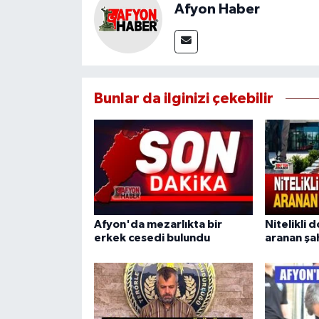
Afyon Haber
Bunlar da ilginizi çekebilir
Afyon'da mezarlıkta bir
Nitelikli d
erkek cesedi bulundu
aranan şa