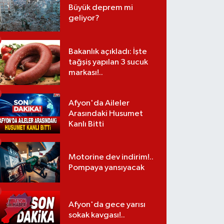
Büyük deprem mi
geliyor?
Bakanlık açıkladı: İşte
tağşiş yapılan 3 sucuk
markası!..
Afyon'da Aileler
Arasındaki Husumet
Kanlı Bitti
Motorine dev indirim!..
Pompaya yansıyacak
Afyon'da gece yarısı
sokak kavgası!..