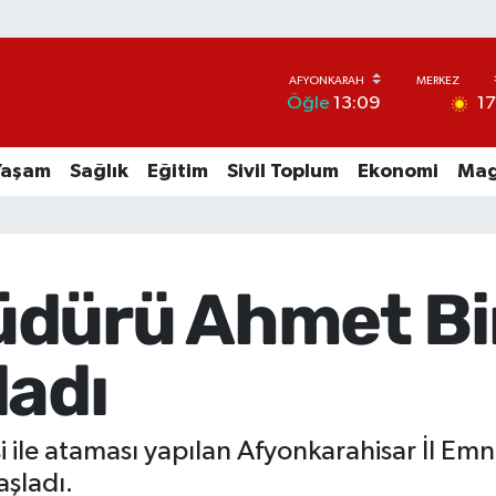
1
Öğle
13:09
Yaşam
Sağlık
Eğitim
Sivil Toplum
Ekonomi
Mag
dürü Ahmet Bir
ladı
ile ataması yapılan Afyonkarahisar İl Em
aşladı.