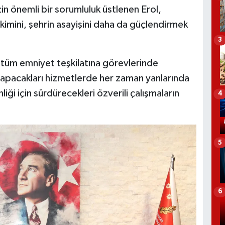
in önemli bir sorumluluk üstlenen Erol,
kimini, şehrin asayişini daha da güçlendirmek
3
tüm emniyet teşkilatına görevlerinde
 yapacakları hizmetlerde her zaman yanlarında
iği için sürdürecekleri özverili çalışmaların
4
5
6