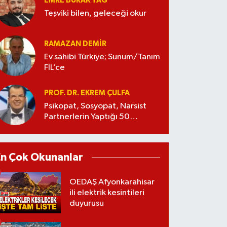
EMRE BURAK TAĞ
Teşviki bilen, geleceği okur
RAMAZAN DEMİR
Ev sahibi Türkiye; Sunum/Tanım
FİL’ce
PROF. DR. EKREM ÇULFA
Psikopat, Sosyopat, Narsist
Partnerlerin Yaptığı 50
Manipülasyon
En Çok Okunanlar
OEDAŞ Afyonkarahisar
ili elektrik kesintileri
duyurusu