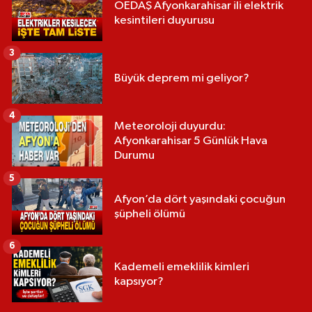
OEDAŞ Afyonkarahisar ili elektrik
kesintileri duyurusu
3
Büyük deprem mi geliyor?
4
Meteoroloji duyurdu:
Afyonkarahisar 5 Günlük Hava
Durumu
5
Afyon’da dört yaşındaki çocuğun
şüpheli ölümü
6
Kademeli emeklilik kimleri
kapsıyor?