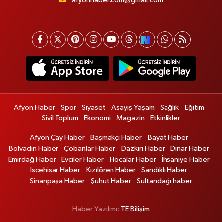
afyonhaber.com@gmail.com
Afyon Haber
Spor
Siyaset
Asayiş Yaşam
Sağlık
Eğitim
Sivil Toplum
Ekonomi
Magazin
Etkinlikler
Afyon Çay Haber
Başmakçı Haber
Bayat Haber
Bolvadin Haber
Çobanlar Haber
Dazkırı Haber
Dinar Haber
Emirdağ Haber
Evciler Haber
Hocalar Haber
İhsaniye Haber
İscehisar Haber
Kızılören Haber
Sandıklı Haber
Sinanpaşa Haber
Şuhut Haber
Sultandağı haber
Haber Yazılımı:
TE Bilişim