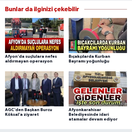
Bunlar da ilginizi çekebilir
Afyon’da suçlulara nefes
Bıçakçılarda Kurban
aldırmayan operasyon
Bayramı yoğunluğu
AGC’den Başkan Burcu
Afyonkarahisar
Köksal’a ziyaret
Belediyesinde idari
atamalar devam ediyor