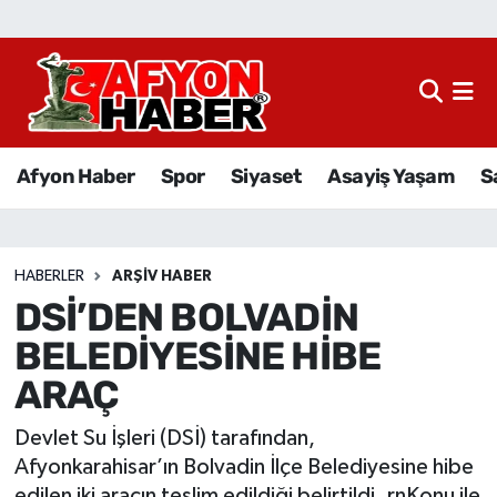
Afyon Haber
Siyaset
Afyon Haber
Spor
Siyaset
Asayiş Yaşam
S
Spor
Asayiş Yaşam
HABERLER
ARŞIV HABER
DSİ’DEN BOLVADİN
Sağlık
BELEDİYESİNE HİBE
Eğitim
ARAÇ
Sivil Toplum
Devlet Su İşleri (DSİ) tarafından,
Afyonkarahisar’ın Bolvadin İlçe Belediyesine hibe
Ekonomi
edilen iki aracın teslim edildiği belirtildi. rnKonu ile