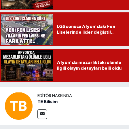
LGS sonucu Afyon'daki Fen
Liselerinde lider değişti!..
Afyon'da mezarlıktaki ölümle
ilgili olayın detayları belli oldu
EDITÖR HAKKINDA
TE Bilisim