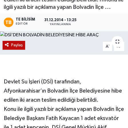
ilgili yazılı bir açıklama yapan Bolvadin İlçe ...
Magazin
TE BILISIM
31.12.2014 - 13:25
EDITÖR
Etkinlikler
YAYINLANMA
Paylaş
-
+
A
A
Devlet Su İşleri (DSİ) tarafından,
Afyonkarahisar’ın Bolvadin İlçe Belediyesine hibe
edilen iki aracın teslim edildiği belirtildi.
Konu ile ilgili yazılı bir açıklama yapan Bolvadin İlçe
Belediye Başkanı Fatih Kayacan 1 adet eksvatör
ile 1 adet kepçenin, DSİ Genel Müdürü Akif